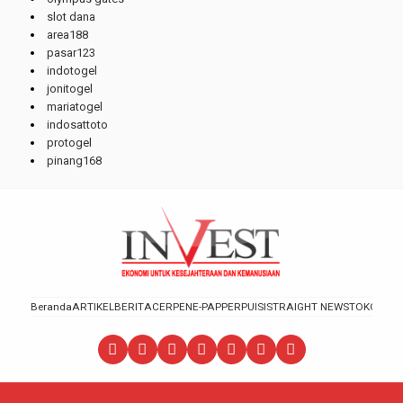
slot dana
area188
pasar123
indotogel
jonitogel
mariatogel
indosattoto
protogel
pinang168
Beranda
ARTIKEL
BERITA
CERPEN
E-PAPPER
PUISI
STRAIGHT NEWS
TOKOH