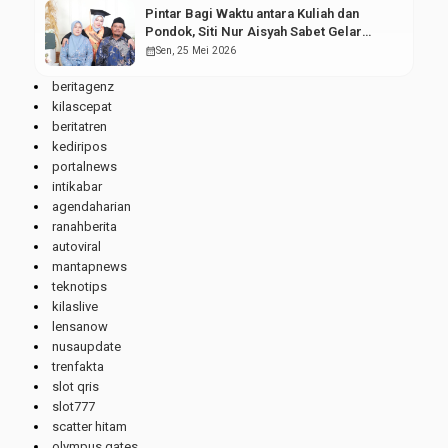
Pintar Bagi Waktu antara Kuliah dan
Pondok, Siti Nur Aisyah Sabet Gelar
Wisudawan Terbaik
calendar_month
Sen, 25 Mei 2026
beritagenz
kilascepat
beritatren
kediripos
portalnews
intikabar
agendaharian
ranahberita
autoviral
mantapnews
teknotips
kilaslive
lensanow
nusaupdate
trenfakta
slot qris
slot777
scatter hitam
olympus gates