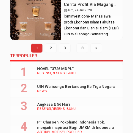
antusiasme yang sangat masif.
Cerita Profit Ala Magang
Tik Tok merupakan produk
Mahasiswa Prodi EI
calendar_month
Jum, 24 Jul 2020
yang diinisiasi oleh Zhang
lpminvest.com- Mahasiswa
Yiming, lulusan software
prodi Ekonomi Islam Fakultas
Engineer dari Universitas
Ekonomi dan Bisnis Islam (FEBI)
Nankai yang mendirikan
UIN Walisongo Semarang
perusahaan teknologi
tengah proses menyelesaikan
ByteDance pada Maret 2012.
Praktik Pengalaman Lapangan
1
2
3
…
8
»
Lewat perusahaannya inilah
(PPL). Kegiatan ini berlangsung
TERPOPULER
Yiming mengembangkan
sejak tanggal 22 juni samapi 21
aplikasi […]
Agustus 2020 nanti. Ada tiga
NOVEL “3726 MDPL”
alternatif tugas pengganti PPL
RESENSI
RESENSI BUKU
ini, akan tetapi business
action lebih menarik untuk
UIN Walisongo Bertandang Ke Tiga Negara
diketahui perkembangannya.
NEWS
Jumat, (24/7/2020) Adapun
alternatif tugas pengganti PPL
Angkasa & 56 Hari
[…]
RESENSI
RESENSI BUKU
PT Charoen Pokphand Indonesia Tbk.
menjadi inspirasi Bagi UMKM di Indonesia
ARTIKEL
ARTIKEL POPULER