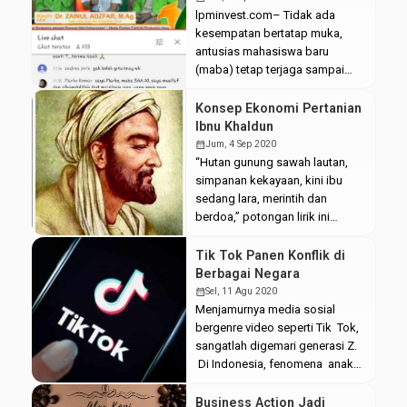
paling bisa kita lihat dari laman
lpminvest.com– Tidak ada
cnbcindonesia.com yaitu nilai
kesempatan bertatap muka,
tukar dolar terhadap rupiah
antusias mahasiswa baru
kembali tergelincir di angka Rp
(maba) tetap terjaga sampai
14.880 (updated: 09:09:38 WIB;
hari ketiga Pengenalan Budaya
14/09/2020). Berlakunya Work
Akademik dan Kemahasiswaan
Konsep Ekonomi Pertanian
[…]
(PBAK). Hal ini bisa disaksikan
Ibnu Khaldun
di kanal youtube DEMA UIN
calendar_month
Jum, 4 Sep 2020
Walisongo maupun DEMA
“Hutan gunung sawah lautan,
Fakultas masing-masing. Rabu,
simpanan kekayaan, kini ibu
(9/9/2020). Tidak ada tata tertib
sedang lara, merintih dan
perihal keaslian akun yang harus
berdoa,” potongan lirik ini
digunakan dalam mengikuti
seakan mampu
PBAK. “Terkait keharusan tidak
menggambarkan kondisi
Tik Tok Panen Konflik di
ada, karena […]
negara saat ini. Kepiluan nasib
Berbagai Negara
pertanian kian menyayat kalbu.
calendar_month
Sel, 11 Agu 2020
Bagaimana tidak, saat ini jumlah
Menjamurnya media sosial
petani banyak yang masuk ke
bergenre video seperti Tik Tok,
usia tua dan minim sekali dari
sangatlah digemari generasi Z.
kalangan milenial. Tentu ini akan
Di Indonesia, fenomena anak
berpengaruh terhadap
muda dalam menggunakan
produktivitas pangan. Jauh […]
aplikasi ini menunjukkan
Business Action Jadi