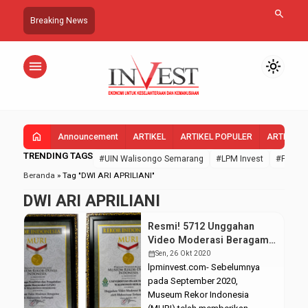
search
Breaking News
menu
light_mode
home
Announcement
ARTIKEL
ARTIKEL POPULER
ARTIKEL 
TRENDING TAGS
#UIN Walisongo Semarang
#LPM Invest
#FEBI U
Beranda
»
Tag "DWI ARI APRILIANI"
DWI ARI APRILIANI
Resmi! 5712 Unggahan
Video Moderasi Beragama
Raih Rekor MURI
calendar_month
Sen, 26 Okt 2020
lpminvest.com- Sebelumnya
pada September 2020,
Museum Rekor Indonesia