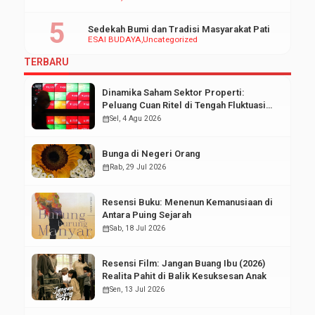
Sedekah Bumi dan Tradisi Masyarakat Pati
ESAI BUDAYA
Uncategorized
TERBARU
Dinamika Saham Sektor Properti:
Peluang Cuan Ritel di Tengah Fluktuasi
Pasar Modal
calendar_month
Sel, 4 Agu 2026
Bunga di Negeri Orang
calendar_month
Rab, 29 Jul 2026
Resensi Buku: Menenun Kemanusiaan di
Antara Puing Sejarah
calendar_month
Sab, 18 Jul 2026
Resensi Film: Jangan Buang Ibu (2026)
Realita Pahit di Balik Kesuksesan Anak
calendar_month
Sen, 13 Jul 2026