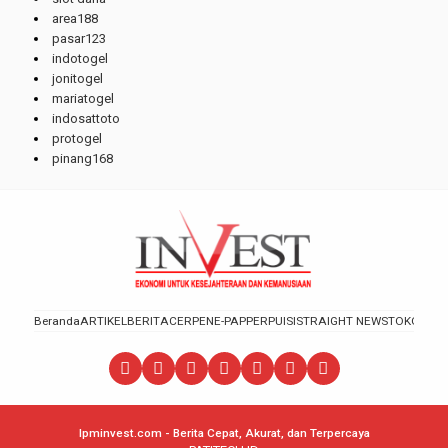
area188
pasar123
indotogel
jonitogel
mariatogel
indosattoto
protogel
pinang168
Beranda
ARTIKEL
BERITA
CERPEN
E-PAPPER
PUISI
STRAIGHT NEWS
TOKOH
lpminvest.com - Berita Cepat, Akurat, dan Terpercaya