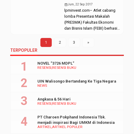
dilaksanakan di Ruang Sidang
maka pihak birokrasi UIN
calendar_month
Jum, 22 Sep 2017
[…]
Walisongo Semarang adakan
lpminvest.com– Atlet cabang
pertemuan terkait penjelasan
lomba Presentasi Makalah
teknis tentang Jaminan
(PRESMA) Fakultas Ekonomi
Kesehatan Nasional. Acara
dan Bisnis Islam (FEBI) berhasil
dilaksanakan di Ruang Sidang
meraih juara satu dalam
Rektorat Lantai 3, Kampus 1 UIN
kompetisi Orientasi Olahraga,
1
2
3
»
Walisongo Semarang. Kamis,
Seni, Ilmiah dan Keterampilan
TERPOPULER
(4/01/2017). Acara yang
(Orsenik) 2017. Bertempat di
berlangsung sejak pukul […]
Laboratorium Dakwah (Labda)
NOVEL “3726 MDPL”
Kampus 3 UIN Walisongo
RESENSI
RESENSI BUKU
Semarang. Jum’at, (22/09/2017).
Pemenang cabang lomba
UIN Walisongo Bertandang Ke Tiga Negara
PRESMA terdiri dari; Fakultas
NEWS
Ekonomi Bisnis Islam (FEBI)
dengan perolehan rata-rata nilai
Angkasa & 56 Hari
24,7, […]
RESENSI
RESENSI BUKU
PT Charoen Pokphand Indonesia Tbk.
menjadi inspirasi Bagi UMKM di Indonesia
ARTIKEL
ARTIKEL POPULER