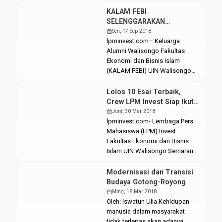
Produksi Sinema Pictures
Presensi Iswatun Ulia Menjadi
KALAM FEBI
keluarga ideal merupakan
SELENGGARAKAN
dambaan bagi setiap keluarga.
KONGRES ALUMNI
calendar_month
Sen, 17 Sep 2018
Lantas sebenarnya citra
lpminvest.com– Keluarga
keluarga ideal itu seperti apa?
Alumni Walisongo Fakultas
Apakah mereka yang
Ekonomi dan Bisnis Islam
berlimpahan materi sehingga
(KALAM FEBI) UIN Walisongo
bisa memenuhi segala
Semarang menyelenggarakan
kebutuhan, atau bahkan
sarasehan dan kongres II yang
Lolos 10 Esai Terbaik,
sebaliknya? Melalui film yang
bertajuk “Meneguhkan Harmoni,
Crew LPM Invest Siap Ikuti
disutradarai oleh […]
Meneguhkan Persatuan”. Acara
Kompetisi Debat
calendar_month
Jum, 30 Mar 2018
diselenggarakan di ballromm
lpminvest.com- Lembaga Pers
Allstay Hotel Semarang, dengan
Mahasiswa (LPM) Invest
dihadiri oleh para pejabat dan
Fakultas Ekonomi dan Bisnis
alumni Febi. Minggu, (16/9).
Islam UIN Walisongo Semarang
Lukman Hakim, selaku ketua
siap gembleng crew untuk
Kalam Walisongo
mengikuti kompetisi debat.
Modernisasi dan Transisi
menyampaikan bahwa kongres
Pelaksanaan debat ini
Budaya Gotong-Royong
alumni Febi merupakan pertama
merupakan serangkaian lomba
calendar_month
Ming, 18 Mar 2018
[…]
dalam acara Economic and
Oleh: Iswatun Ulia Kehidupan
Islamic Bussiness Festival
manusia dalam masyarakat
(EIBfest) yang digelar oleh
tidak terlepas akan adanya