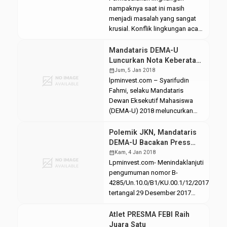
Islam Fakultas Ekonomi dan
nampaknya saat ini masih
Bisnis Islam (FEBI) yang sempat
menjadi masalah yang sangat
cuti kuliah selama satu tahun
krusial. Konflik lingkungan acap
karena patah tulang akibat
kali terjadi di Indonesia.
kecelakaan yang pernah
Berbagai bentuk perlawananpun
Mandataris DEMA-U
dialaminya di daerah Demak-
tak luput disuguhkan sebagai
Luncurkan Nota Keberatan
Kudus, […]
ajang perlawanan demi
JKN-KIS
calendar_month
Jum, 5 Jan 2018
menuntut keadilan. Namun, tak
lpminvest.com – Syarifudin
jarang pula tuntutan keadilan
Fahmi, selaku Mandataris
yang diinginkan harus melalui
Dewan Eksekutif Mahasiswa
proses yang amat panjang
(DEMA-U) 2018 meluncurkan
hingga nyawa yang menjadi
Nota Keberatan atas Jaminan
taruhannya. Banyak sekali
Kesehatan Nasional yang
Polemik JKN, Mandataris
contoh gerakan perlawanan
ditujukan kepada pihak
DEMA-U Bacakan Press
perempuan […]
birokrasi UIN Walisongo
Release di Hadapan
calendar_month
Kam, 4 Jan 2018
Semarang. Jum’at, (5/01/2018).
Birokrasi
Lpminvest.com- Menindaklanjuti
Peluncuran nota ini merupakan
pengumuman nomor B-
tindak lanjut pasca proses
4285/Un.10.0/B1/KU.00.1/12/2017
audiensi terkait penjelasan
tertangal 29 Desember 2017
teknis JKN-KIS bagi mahasiswa
tentang kewajiban melaporkan
UIN Walisongo bersama tim
kepesertaan Jaminan Kesehatan
Atlet PRESMA FEBI Raih
BPJS kota Semarang yang
Nasioal (JKN- red) secara online,
Juara Satu