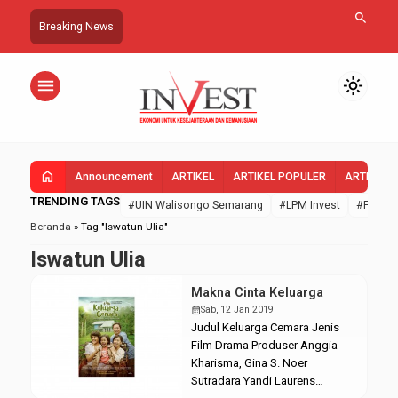
search
Breaking News
menu
light_mode
home
Announcement
ARTIKEL
ARTIKEL POPULER
ARTIKEL 
TRENDING TAGS
#UIN Walisongo Semarang
#LPM Invest
#FEBI U
Beranda
»
Tag "Iswatun Ulia"
Iswatun Ulia
Makna Cinta Keluarga
calendar_month
Sab, 12 Jan 2019
Judul Keluarga Cemara Jenis
Film Drama Produser Anggia
Kharisma, Gina S. Noer
Sutradara Yandi Laurens