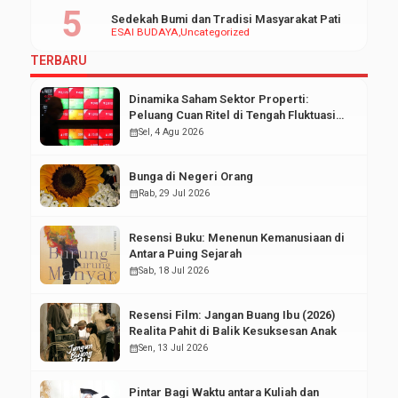
Sedekah Bumi dan Tradisi Masyarakat Pati
ESAI BUDAYA
Uncategorized
TERBARU
Dinamika Saham Sektor Properti:
Peluang Cuan Ritel di Tengah Fluktuasi
Pasar Modal
calendar_month
Sel, 4 Agu 2026
Bunga di Negeri Orang
calendar_month
Rab, 29 Jul 2026
Resensi Buku: Menenun Kemanusiaan di
Antara Puing Sejarah
calendar_month
Sab, 18 Jul 2026
Resensi Film: Jangan Buang Ibu (2026)
Realita Pahit di Balik Kesuksesan Anak
calendar_month
Sen, 13 Jul 2026
Pintar Bagi Waktu antara Kuliah dan