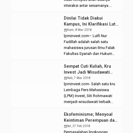
Himpunan Mahasiswa Jurusan
interaksi antar sesamanya.
(HMJ) Ekonomi dan Bisnis Islam
Perkembangan zaman yang
STAIN Pamekasan, Madura.
semakin modern turut
Dinilai Tidak Diakui
Sebelum pelaksanaan
membawa perubahan pula
Kampus, Ini Klarifikasi Lutfi
kompetisi debat berlangsung,
terhadap kebudayaan
Mahasiswa Pemilik IPK
calendar_month
Kam, 8 Mar 2018
para […]
Indonesia, salah satunya adalah
3,94
lpminvest.com– Lutfi Nur
budaya gotong royong. Gotong
Fadillah adalah salah satu
royong merupakan bentuk
mahasiswa jurusan Ilmu Falak
solidaritas sebagai wujud
Fakultas Syariah dan Hukum
loyalitas dalam sebuah
(FSH) angkatan 2014 yang
kesatuan terhadap sesama
mengikuti prosesi wisuda ke-72.
Sempat Cuti Kuliah, Kru
masyarakat. Pada hakikatnya
Bertempat di auditorium 2
Invest Jadi Wisudawati
bentuk solidaritas ini
Kampus 3 UIN Walisongo
Terbaik
calendar_month
Rab, 7 Mar 2018
merupakan bentuk dari rasa […]
Semarang. Rabu, (7/03/2018).
lpminvest.com- Salah satu kru
Lutfi sapaan akrabnya, sempat
Lembaga Pers Mahasiswa
mendadak viral di sosial media
(LPM) Invest, Siti Rohmawati
dikarenakan prestasinya yang
menjadi wisudawati terbaik
mendapat IPK 3,94, namun
dengan mendapatkan Indeks
dirasa tidak mendapat
Prestasi Kumulatif (IPK) 3,83.
Ekofeminisme; Menyoal
pengakuan di […]
Rabu, (7/03/2018). Rahma,
Keintiman Perempuan dan
sapaan akrabnya merupakan
Alam
calendar_month
Sel, 27 Feb 2018
mahasiswi jurusan Ekonomi
Permasalahan lingkungan