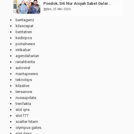
Pondok, Siti Nur Aisyah Sabet Gelar
Wisudawan Terbaik
calendar_month
Sen, 25 Mei 2026
beritagenz
kilascepat
beritatren
kediripos
portalnews
intikabar
agendaharian
ranahberita
autoviral
mantapnews
teknotips
kilaslive
lensanow
nusaupdate
trenfakta
slot qris
slot777
scatter hitam
olympus gates
slot dana