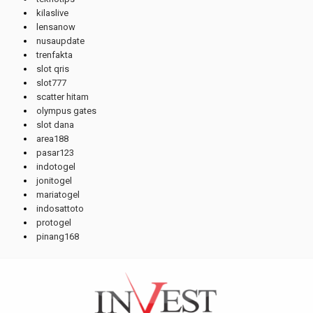
kilaslive
lensanow
nusaupdate
trenfakta
slot qris
slot777
scatter hitam
olympus gates
slot dana
area188
pasar123
indotogel
jonitogel
mariatogel
indosattoto
protogel
pinang168