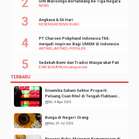
UIN Walisongo Bertandang Ke Tiga Negara
NEWS
Angkasa & 56 Hari
RESENSI
RESENSI BUKU
PT Charoen Pokphand Indonesia Tbk.
menjadi inspirasi Bagi UMKM di Indonesia
ARTIKEL
ARTIKEL POPULER
Sedekah Bumi dan Tradisi Masyarakat Pati
ESAI BUDAYA
Uncategorized
TERBARU
Dinamika Saham Sektor Properti:
Peluang Cuan Ritel di Tengah Fluktuasi
Pasar Modal
calendar_month
Sel, 4 Agu 2026
Bunga di Negeri Orang
calendar_month
Rab, 29 Jul 2026
Resensi Buku: Menenun Kemanusiaan di