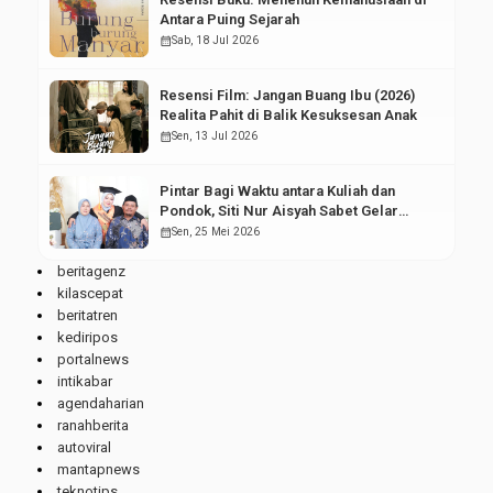
Antara Puing Sejarah
calendar_month
Sab, 18 Jul 2026
Resensi Film: Jangan Buang Ibu (2026)
Realita Pahit di Balik Kesuksesan Anak
calendar_month
Sen, 13 Jul 2026
Pintar Bagi Waktu antara Kuliah dan
Pondok, Siti Nur Aisyah Sabet Gelar
Wisudawan Terbaik
calendar_month
Sen, 25 Mei 2026
beritagenz
kilascepat
beritatren
kediripos
portalnews
intikabar
agendaharian
ranahberita
autoviral
mantapnews
teknotips