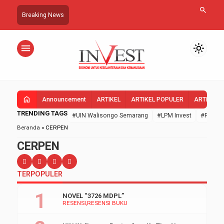
search
Breaking News
menu
light_mode
home
Announcement
ARTIKEL
ARTIKEL POPULER
ARTIKEL 
TRENDING TAGS
#UIN Walisongo Semarang
#LPM Invest
#FEBI U
Beranda
»
CERPEN
CERPEN
TERPOPULER
NOVEL “3726 MDPL”
RESENSI
RESENSI BUKU