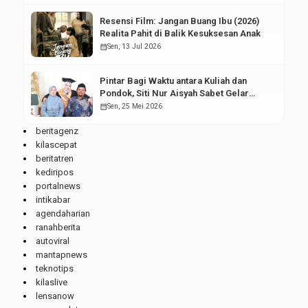
Resensi Film: Jangan Buang Ibu (2026)
Realita Pahit di Balik Kesuksesan Anak
calendar_month
Sen, 13 Jul 2026
Pintar Bagi Waktu antara Kuliah dan
Pondok, Siti Nur Aisyah Sabet Gelar
Wisudawan Terbaik
calendar_month
Sen, 25 Mei 2026
beritagenz
kilascepat
beritatren
kediripos
portalnews
intikabar
agendaharian
ranahberita
autoviral
mantapnews
teknotips
kilaslive
lensanow