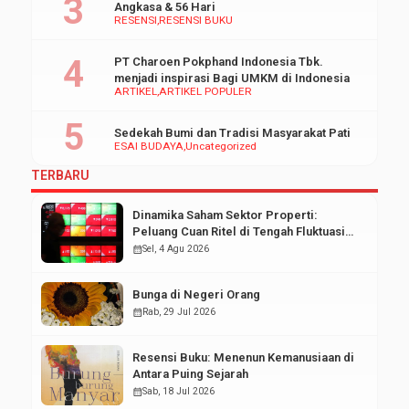
Angkasa & 56 Hari
RESENSI
RESENSI BUKU
PT Charoen Pokphand Indonesia Tbk.
menjadi inspirasi Bagi UMKM di Indonesia
ARTIKEL
ARTIKEL POPULER
Sedekah Bumi dan Tradisi Masyarakat Pati
ESAI BUDAYA
Uncategorized
TERBARU
Dinamika Saham Sektor Properti:
Peluang Cuan Ritel di Tengah Fluktuasi
Pasar Modal
calendar_month
Sel, 4 Agu 2026
Bunga di Negeri Orang
calendar_month
Rab, 29 Jul 2026
Resensi Buku: Menenun Kemanusiaan di
Antara Puing Sejarah
calendar_month
Sab, 18 Jul 2026