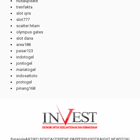
nusaupdate
trenfakta
slot qris
slot777
scatter hitam
olympus gates
slot dana
area188
pasar123
indotogel
jonitogel
mariatogel
indosattoto
protogel
pinang168
Beranda
ARTIKEL
BERITA
CERPEN
E-PAPPER
PUISI
STRAIGHT NEWS
TOKOH