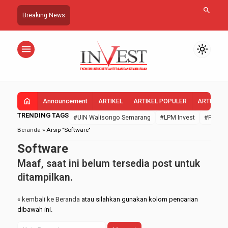
search
Breaking News
menu
light_mode
home
Announcement
ARTIKEL
ARTIKEL POPULER
ARTIKEL 
TRENDING TAGS
#UIN Walisongo Semarang
#LPM Invest
#FEBI U
Beranda
»
Arsip "Software"
Software
Maaf, saat ini belum tersedia post untuk
ditampilkan.
« kembali ke Beranda
atau silahkan gunakan kolom pencarian
dibawah ini.