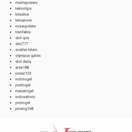
mantapnews
teknotips
kilaslive
lensanow
nusaupdate
trenfakta
slot qris
slot777
scatter hitam
olympus gates
slot dana
area188
pasar123
indotogel
jonitogel
mariatogel
indosattoto
protogel
pinang168