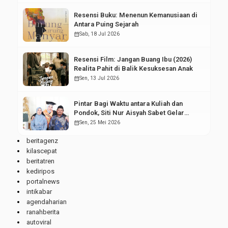
Resensi Buku: Menenun Kemanusiaan di
Antara Puing Sejarah
calendar_month
Sab, 18 Jul 2026
Resensi Film: Jangan Buang Ibu (2026)
Realita Pahit di Balik Kesuksesan Anak
calendar_month
Sen, 13 Jul 2026
Pintar Bagi Waktu antara Kuliah dan
Pondok, Siti Nur Aisyah Sabet Gelar
Wisudawan Terbaik
calendar_month
Sen, 25 Mei 2026
beritagenz
kilascepat
beritatren
kediripos
portalnews
intikabar
agendaharian
ranahberita
autoviral