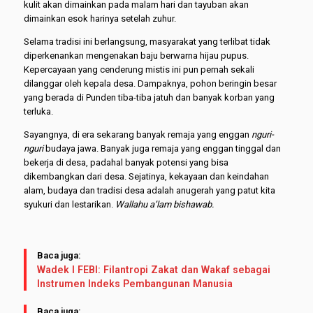
kulit akan dimainkan pada malam hari dan tayuban akan
dimainkan esok harinya setelah zuhur.
Selama tradisi ini berlangsung, masyarakat yang terlibat tidak
diperkenankan mengenakan baju berwarna hijau pupus.
Kepercayaan yang cenderung mistis ini pun pernah sekali
dilanggar oleh kepala desa. Dampaknya, pohon beringin besar
yang berada di Punden tiba-tiba jatuh dan banyak korban yang
terluka.
Sayangnya, di era sekarang banyak remaja yang enggan
nguri-
nguri
budaya jawa. Banyak juga remaja yang enggan tinggal dan
bekerja di desa, padahal banyak potensi yang bisa
dikembangkan dari desa. Sejatinya, kekayaan dan keindahan
alam, budaya dan tradisi desa adalah anugerah yang patut kita
syukuri dan lestarikan.
Wallahu a’lam bishawab.
Baca juga:
Wadek I FEBI: Filantropi Zakat dan Wakaf sebagai
Instrumen Indeks Pembangunan Manusia
Baca juga: