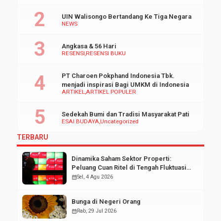
UIN Walisongo Bertandang Ke Tiga Negara
NEWS
Angkasa & 56 Hari
RESENSI
RESENSI BUKU
PT Charoen Pokphand Indonesia Tbk.
menjadi inspirasi Bagi UMKM di Indonesia
ARTIKEL
ARTIKEL POPULER
Sedekah Bumi dan Tradisi Masyarakat Pati
ESAI BUDAYA
Uncategorized
TERBARU
Dinamika Saham Sektor Properti:
Peluang Cuan Ritel di Tengah Fluktuasi
Pasar Modal
calendar_month
Sel, 4 Agu 2026
Bunga di Negeri Orang
calendar_month
Rab, 29 Jul 2026