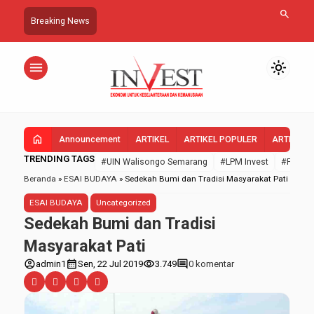
search
Breaking News
menu
light_mode
home
Announcement
ARTIKEL
ARTIKEL POPULER
ARTIKEL 
TRENDING TAGS
#UIN Walisongo Semarang
#LPM Invest
#FEBI U
Beranda
»
ESAI BUDAYA
»
Sedekah Bumi dan Tradisi Masyarakat Pati
ESAI BUDAYA
Uncategorized
Sedekah Bumi dan Tradisi
Masyarakat Pati
account_circle
calendar_month
visibility
comment
admin1
Sen, 22 Jul 2019
3.749
0 komentar