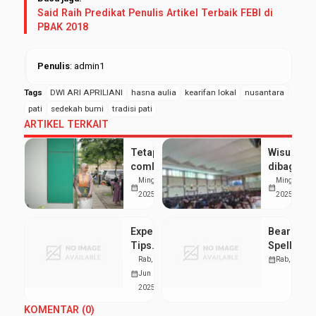
Said Raih Predikat Penulis Artikel Terbaik FEBI di
PBAK 2018
Penulis
: admin1
Tags
DWI ARI APRILIANI
hasna aulia
kearifan lokal
nusantara
pati
sedekah bumi
tradisi pati
ARTIKEL TERKAIT
Tetap raih
Wisuda
comlaude
dibagi 2
meski aktif
Sesi,
Ming, 24 Agu
Ming, 24 A
calendar_month
calendar_month
organisasi,
Ribuan
2025
2025
ini tips dari
Mahasisw
Risa
UIN
Expert
Bearo Ca
Walisong
Tips
Spellenov
Resmi
voor
Wat te
Rab, 11
calendar_month
Rab, 11 Ju
Diwisuda
Spelen
Verwacht
calendar_month
Jun
bij
2025
Bearo
KOMENTAR (0)