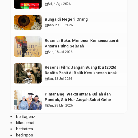
Pasar Modal
calendar_month
Sel, 4 Agu 2026
Bunga di Negeri Orang
calendar_month
Rab, 29 Jul 2026
Resensi Buku: Menenun Kemanusiaan di
Antara Puing Sejarah
calendar_month
Sab, 18 Jul 2026
Resensi Film: Jangan Buang Ibu (2026)
Realita Pahit di Balik Kesuksesan Anak
calendar_month
Sen, 13 Jul 2026
Pintar Bagi Waktu antara Kuliah dan
Pondok, Siti Nur Aisyah Sabet Gelar
Wisudawan Terbaik
calendar_month
Sen, 25 Mei 2026
beritagenz
kilascepat
beritatren
kediripos