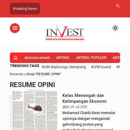
search
Breaking News
menu
light_mode
home
Announcement
ARTIKEL
ARTIKEL POPULER
ARTIKEL 
TRENDING TAGS
#UIN Walisongo Semarang
#LPM Invest
#FEBI U
Beranda
»
Arsip "RESUME OPINI"
RESUME OPINI
Kelas Menengah dan
Ketimpangan Ekonomi
calendar_month
Sel, 29 Jul 2025
Muhamad Chatib Basri memulai
opininya dengan mengamati
gelombang protes yang