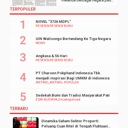
melanda berbagai negara pada
tahun 2019, dari Hong Kong
TERPOPULER
hingga Lebanon. Meskipun
pemicu spesifiknya beragam, ia
NOVEL “3726 MDPL”
menegaskan bahwa semua
RESENSI
RESENSI BUKU
kejadian tersebut berakar pada
masalah yang sama:
UIN Walisongo Bertandang Ke Tiga Negara
ketimpangan ekonomi yang
NEWS
kian parah. Ia menyoroti
penelitian Lakner dan Milanovic
Angkasa & 56 Hari
yang menunjukkan pola
RESENSI
RESENSI BUKU
distribusi pendapatan dunia
menyerupai “belalai […]
PT Charoen Pokphand Indonesia Tbk.
menjadi inspirasi Bagi UMKM di Indonesia
ARTIKEL
ARTIKEL POPULER
Sedekah Bumi dan Tradisi Masyarakat Pati
ESAI BUDAYA
Uncategorized
TERBARU
Dinamika Saham Sektor Properti:
Peluang Cuan Ritel di Tengah Fluktuasi