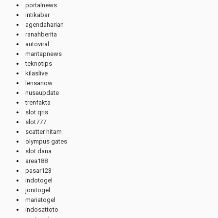
portalnews
intikabar
agendaharian
ranahberita
autoviral
mantapnews
teknotips
kilaslive
lensanow
nusaupdate
trenfakta
slot qris
slot777
scatter hitam
olympus gates
slot dana
area188
pasar123
indotogel
jonitogel
mariatogel
indosattoto