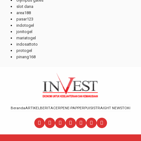
olympus gates
slot dana
area188
pasar123
indotogel
jonitogel
mariatogel
indosattoto
protogel
pinang168
Beranda
ARTIKEL
BERITA
CERPEN
E-PAPPER
PUISI
STRAIGHT NEWS
TOKOH