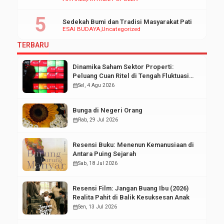
Sedekah Bumi dan Tradisi Masyarakat Pati
ESAI BUDAYA
Uncategorized
TERBARU
Dinamika Saham Sektor Properti:
Peluang Cuan Ritel di Tengah Fluktuasi
Pasar Modal
calendar_month
Sel, 4 Agu 2026
Bunga di Negeri Orang
calendar_month
Rab, 29 Jul 2026
Resensi Buku: Menenun Kemanusiaan di
Antara Puing Sejarah
calendar_month
Sab, 18 Jul 2026
Resensi Film: Jangan Buang Ibu (2026)
Realita Pahit di Balik Kesuksesan Anak
calendar_month
Sen, 13 Jul 2026