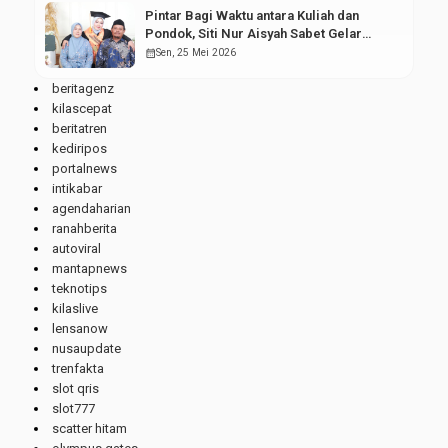
Pintar Bagi Waktu antara Kuliah dan
Pondok, Siti Nur Aisyah Sabet Gelar
Wisudawan Terbaik
calendar_month
Sen, 25 Mei 2026
beritagenz
kilascepat
beritatren
kediripos
portalnews
intikabar
agendaharian
ranahberita
autoviral
mantapnews
teknotips
kilaslive
lensanow
nusaupdate
trenfakta
slot qris
slot777
scatter hitam