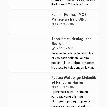
musyawarah mahasiswa
Badan Amil Zakat Nasional
(Musma-red). Namun di Pemilwa
(BAZNAS) bersama Islamic
2018 ini, UIN Walisongo
Development Bank (IDB), merilis
Nah, Ini Formasi MOB
Semarang belum menerapkan
informasi bahwa pada tahun
Mahasiswa Baru UIN
sistem tersebut dan masih
2015 target pendapatan zakat
Walisongo 2016
calendar_month
Sen, 22 Agu 2016
menggunakan sistem
umat Islam Indonesia sebanyak
pemungutan suara. Kamis,
Rp 4.2 trilliyun
(20/12/2018). “Pembahasan […]
(metrotvnews.com/18/1/2015).
Terorisme; Ideologi dan
Sebuah angka yang fantastis
Ekonomi
bagi fund ricing yang
calendar_month
Sen, 18 Jan 2016
mengedepankan nilai-nilai
Selepas terjadinya ledakan bom
religiusitas. Target ini dilandasi
di kawasan sarinah Jakarta
potensi […]
menimbulkan berbagai macam
hipotesa terkait dengan faktor-
faktor yang mempengaruhi
terjadinya terorisme, antara
Racana Walisongo Melantik
faktor tersebut adalah sejarah,
24 Pengurus Harian
politik, ideologi, maupun
calendar_month
Sab, 16 Jan 2016
ekonomi. Walaupun sebenarnya
lpminvest.com– Pramuka
belum ada yang bisa
Pandega yang dihimpun
memastikan penyebab
di gugusdepan (gudep-red)
terjadinya aksi terorisme. Secara
dalam satuan yang disebut