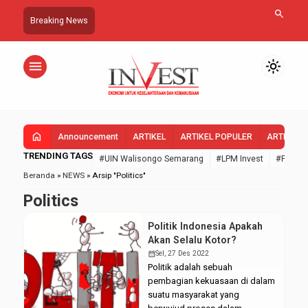
search
Breaking News
menu
light_mode
home
Announcement
ARTIKEL
ARTIKEL POPULER
ARTIKEL 
TRENDING TAGS
#UIN Walisongo Semarang
#LPM Invest
#FEBI U
Beranda
»
NEWS
»
Arsip "Politics"
Politics
Politik Indonesia Apakah
Akan Selalu Kotor?
calendar_month
Sel, 27 Des 2022
Politik adalah sebuah
pembagian kekuasaan di dalam
suatu masyarakat yang