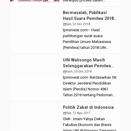
berwujud proses dalam
pengambilan keputusan,
menyangkut kehidupan suatu
Bermasalah, Publikasi
negara. Politik Indonesia selalu
Hasil Suara Pemilwa 2018
menjadi perbincangan hangat
Ditunda
calendar_month
Sab, 22 Des 2018
publik saat ini. Sudah tak sedikit
lpminvest.com– Hasil
lagi politisi-politisi Indonesia
perhitungan surat suara
yang sudah dibutakan oleh
Pemilihan Umum Mahasiswa
manisnya gula kedudukan.
(Pemilwa) tahun 2018 UIN
Semestinya ini menjadi beban
Walisongo Semarang yang
pikiran manusia karena sangat
seharusnya sudah bisa
UIN Walisongo Masih
berdampak bagi nasib semua
dipublikasikan 3×24 jam
Selenggarakan Pemilwa
orang, malah […]
pascapencoblosan, dipastikan
2018 dengan Sistem Lama
calendar_month
Kam, 20 Des 2018
belum siap untuk
lpminvest.com- Berdasarkan SK
dipublikasikan. Sabtu,
Direktur Jenderal Pendidikan
(22/12/2018). Sampai saat ini,
Islam (Pendis) Nomor 4961
Komisi Pemilihan Mahasiswa
Tahun 2016 tentang Pedoman
(KPM-red) belum dapat
Umum Organisasi
memutuskan hasil Pemilwa
Kemahasiswaan pada
Politik Zakat di Indonesia
dengan pasti. Pasalnya,
Perguruan Tinggi Agama Islam,
calendar_month
Sab, 12 Agu 2017
terdapat berbagai problem
dalam melalukan pemilihan
Oleh : Imam Yahya Dekan
terkait hasil suara. Salah satunya
umum mahasiswa (Pemilwa)
Fakultas Ekonomi dan Bisnis
terjadi di Fakultas […]
dilakukan dengan sistem
Islam UIN Walisongo Semarang