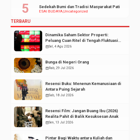
Sedekah Bumi dan Tradisi Masyarakat Pati
ESAI BUDAYA
Uncategorized
TERBARU
Dinamika Saham Sektor Properti:
Peluang Cuan Ritel di Tengah Fluktuasi
Pasar Modal
calendar_month
Sel, 4 Agu 2026
Bunga di Negeri Orang
calendar_month
Rab, 29 Jul 2026
Resensi Buku: Menenun Kemanusiaan di
Antara Puing Sejarah
calendar_month
Sab, 18 Jul 2026
Resensi Film: Jangan Buang Ibu (2026)
Realita Pahit di Balik Kesuksesan Anak
calendar_month
Sen, 13 Jul 2026
Pintar Bagi Waktu antara Kuliah dan