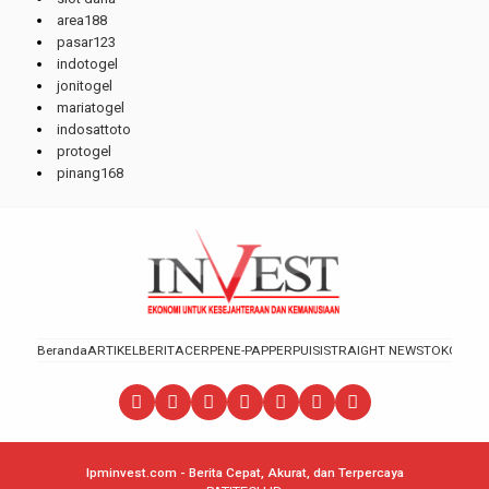
area188
pasar123
indotogel
jonitogel
mariatogel
indosattoto
protogel
pinang168
Beranda
ARTIKEL
BERITA
CERPEN
E-PAPPER
PUISI
STRAIGHT NEWS
TOKOH
lpminvest.com - Berita Cepat, Akurat, dan Terpercaya