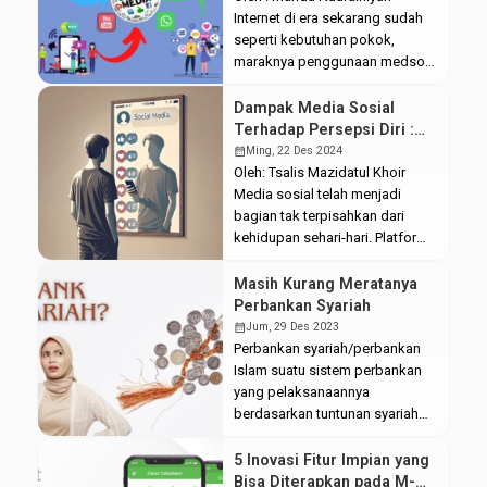
seseorang menanggung biaya
Internet di era sekarang sudah
kehidupan dirinya sendiri
seperti kebutuhan pokok,
sembari menanggung
maraknya penggunaan medsos,
kehidupan orang lain, seperti
telepon genggam, dan
keluarga, seolah posisinya di
perangkat cerdas lainnya.
Dampak Media Sosial
tengah dua kebutuhan yang […]
Internet menawarkan berbagai
Terhadap Persepsi Diri :
kemudahan yang mampu
Antara Kenyataan dan
calendar_month
Ming, 22 Des 2024
diterima segala usia.
Ekspetasi
Oleh: Tsalis Mazidatul Khoir
Pengoperasian yang mudah
Media sosial telah menjadi
telah menjangkau satu dunia,
bagian tak terpisahkan dari
menggantikan peran koran
kehidupan sehari-hari. Platform
sebagai sumber informasi. Fitur-
seperti Instagram, TikTok,
fitur yang canggih juga
Twitter (X), dan Facebook kini
Masih Kurang Meratanya
memudahkan terbentuknya
tidak hanya berfungsi sebagai
Perbankan Syariah
ruang diskusi daring. Sayangnya
sarana komunikasi, tetapi juga
calendar_month
Jum, 29 Des 2023
internet yang […]
tempat bagi penggunanya untuk
Perbankan syariah/perbankan
berbagi cerita, pengalaman, dan
Islam suatu sistem perbankan
bahkan lifestyle mereka.
yang pelaksanaannya
Beragam hal yang kerap
berdasarkan tuntunan syariah
disebarluaskan melalui media
Islam. Seperti yang sudah kita
sosial biasanya berupa hal-hal
ketahui bahwa selain perbankan
5 Inovasi Fitur Impian yang
menyenangkan. Sehingga, […]
banyak sekali sektor ekonomi
Bisa Diterapkan pada
M-