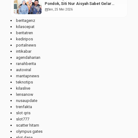
Pondok, Siti Nur Aisyah Sabet Gelar
Wisudawan Terbaik
calendar_month
Sen, 25 Mei 2026
beritagenz
kilascepat
beritatren
kediripos
portalnews
intikabar
agendaharian
ranahberita
autoviral
mantapnews
teknotips
kilaslive
lensanow
nusaupdate
trenfakta
slot qris
slot777
scatter hitam
olympus gates
slot dana