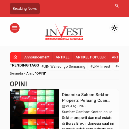
search
Breaking News
menu
light_mode
home
Announcement
ARTIKEL
ARTIKEL POPULER
ARTIKEL 
TRENDING TAGS
#UIN Walisongo Semarang
#LPM Invest
#FEBI U
Beranda
»
Arsip "OPINI"
OPINI
Dinamika Saham Sektor
Properti: Peluang Cuan
Ritel di Tengah Fluktuasi
calendar_month
Sel, 4 Agu 2026
Pasar Modal
Sumber Gambar: Kontan.co .id
Sektor properti dan real estate
di Bursa Efek Indonesia saat ini