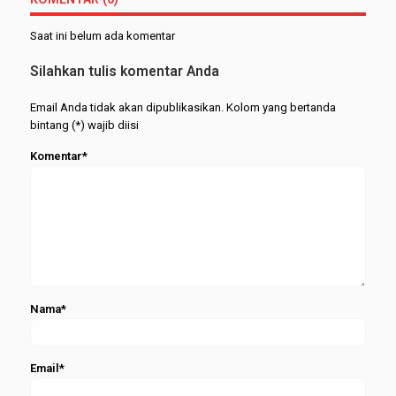
Puing
Realita
Sejarah
Pahit di
Saat ini belum ada komentar
Balik
Kesukses
Silahkan tulis komentar Anda
Anak
Email Anda tidak akan dipublikasikan. Kolom yang bertanda
bintang (*) wajib diisi
Komentar*
Nama*
Email*