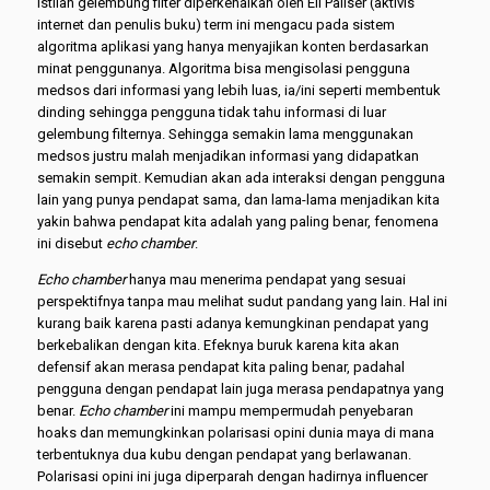
Istilah gelembung filter diperkenalkan oleh Eli Paliser (aktivis
internet dan penulis buku) term ini mengacu pada sistem
algoritma aplikasi yang hanya menyajikan konten berdasarkan
minat penggunanya. Algoritma bisa mengisolasi pengguna
medsos dari informasi yang lebih luas, ia/ini seperti membentuk
dinding sehingga pengguna tidak tahu informasi di luar
gelembung filternya. Sehingga semakin lama menggunakan
medsos justru malah menjadikan informasi yang didapatkan
semakin sempit. Kemudian akan ada interaksi dengan pengguna
lain yang punya pendapat sama, dan lama-lama menjadikan kita
yakin bahwa pendapat kita adalah yang paling benar, fenomena
ini disebut
echo chamber
.
E
cho chamber
hanya mau menerima pendapat yang sesuai
perspektifnya tanpa mau melihat sudut pandang yang lain. Hal ini
kurang baik karena pasti adanya kemungkinan pendapat yang
berkebalikan dengan kita. Efeknya buruk karena kita akan
defensif akan merasa pendapat kita paling benar, padahal
pengguna dengan pendapat lain juga merasa pendapatnya yang
benar.
Echo chamber
ini mampu mempermudah penyebaran
hoaks dan memungkinkan polarisasi opini dunia maya di mana
terbentuknya dua kubu dengan pendapat yang berlawanan.
Polarisasi opini ini juga diperparah dengan hadirnya influencer