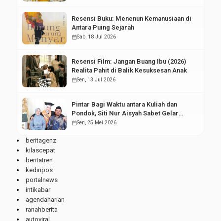
Resensi Buku: Menenun Kemanusiaan di
Antara Puing Sejarah
calendar_month
Sab, 18 Jul 2026
Resensi Film: Jangan Buang Ibu (2026)
Realita Pahit di Balik Kesuksesan Anak
calendar_month
Sen, 13 Jul 2026
Pintar Bagi Waktu antara Kuliah dan
Pondok, Siti Nur Aisyah Sabet Gelar
Wisudawan Terbaik
calendar_month
Sen, 25 Mei 2026
beritagenz
kilascepat
beritatren
kediripos
portalnews
intikabar
agendaharian
ranahberita
autoviral