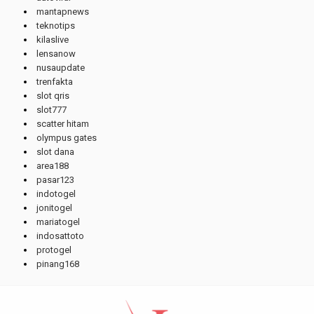
mantapnews
teknotips
kilaslive
lensanow
nusaupdate
trenfakta
slot qris
slot777
scatter hitam
olympus gates
slot dana
area188
pasar123
indotogel
jonitogel
mariatogel
indosattoto
protogel
pinang168