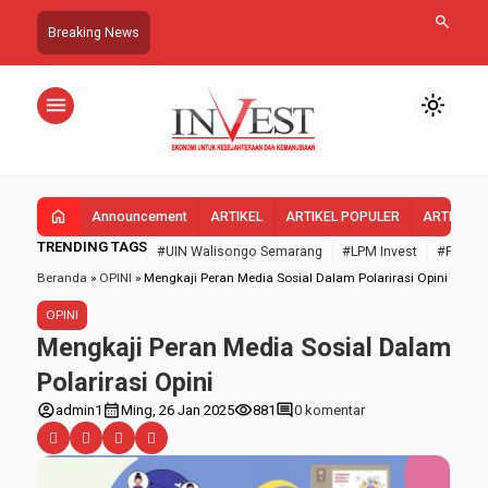
search
Breaking News
menu
light_mode
home
Announcement
ARTIKEL
ARTIKEL POPULER
ARTIKEL 
TRENDING TAGS
#UIN Walisongo Semarang
#LPM Invest
#FEBI U
Beranda
»
OPINI
»
Mengkaji Peran Media Sosial Dalam Polarirasi Opini
OPINI
Mengkaji Peran Media Sosial Dalam
Polarirasi Opini
account_circle
calendar_month
visibility
comment
admin1
Ming, 26 Jan 2025
881
0 komentar