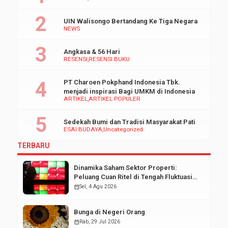
UIN Walisongo Bertandang Ke Tiga Negara
NEWS
Angkasa & 56 Hari
RESENSI
RESENSI BUKU
PT Charoen Pokphand Indonesia Tbk.
menjadi inspirasi Bagi UMKM di Indonesia
ARTIKEL
ARTIKEL POPULER
Sedekah Bumi dan Tradisi Masyarakat Pati
ESAI BUDAYA
Uncategorized
TERBARU
Dinamika Saham Sektor Properti:
Peluang Cuan Ritel di Tengah Fluktuasi
Pasar Modal
calendar_month
Sel, 4 Agu 2026
Bunga di Negeri Orang
calendar_month
Rab, 29 Jul 2026