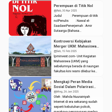
mengaumlah pada hari itu, Hari
tunggal berhimpunnya suara,
Perempuan di Titik Nol
Serentak rintihan pekik disoroti,
calendar_month
Rab, 30 Apr 2025
Puas-puaskan! Tiada usang
Judul : Perempuan di titik
dalam hal berbenah, Tiada akhir
nolPenulis : Nawal el-
untuk revolusi, Tuntutlah tuntut
SaadawiPenerjemah : Amir
sampai runtut, Buang sejenak
Sutaarga (Bahasa
topeng setan bernama sopan,
Indonesia)Tahun terbit : 2002
Pastikan semua […]
(edisi ke-6)Penerbit : Yayasan
Kontroversi Kebijakan
Obor Indonesia,
Merger UKM: Mahasiswa
JakartaHalaman : 156
Bingung, Kepengurusan
calendar_month
Sab, 15 Feb 2025
halamanJudul asli : Emra’a
Akan Hilang?
lpminvest.com- Unit Kegiatan
enda noktas el sifr Buku ini
Mahasiswa (UKM) yang
menceritakan perjalanan hidup
sebelumnya berada di naungan
Firdaus sejak […]
fakultas kini resmi dilebur ke
tingkat universitas. Melalui
Direktorat Jenderal Pendidikan
Mengkaji Peran Media
Islam (Dirjen Pendis) No. 3814,
Sosial Dalam Polarirasi
tertulis bagaimana struktur
Opini
calendar_month
Ming, 26 Jan 2025
organisasi kemahasiswaan
Oleh : Mahda Nuurainiyah
(ormawa) di lingkungan
Internet di era sekarang sudah
Perguruan Tinggi Keagamaan
seperti kebutuhan pokok,
Islam Negeri (PTKIN). UIN
maraknya penggunaan medsos,