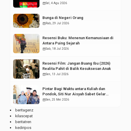
Pasar Modal
calendar_month
Sel, 4 Agu 2026
Bunga di Negeri Orang
calendar_month
Rab, 29 Jul 2026
Resensi Buku: Menenun Kemanusiaan di
Antara Puing Sejarah
calendar_month
Sab, 18 Jul 2026
Resensi Film: Jangan Buang Ibu (2026)
Realita Pahit di Balik Kesuksesan Anak
calendar_month
Sen, 13 Jul 2026
Pintar Bagi Waktu antara Kuliah dan
Pondok, Siti Nur Aisyah Sabet Gelar
Wisudawan Terbaik
calendar_month
Sen, 25 Mei 2026
beritagenz
kilascepat
beritatren
kediripos