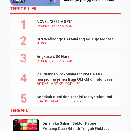
Walisongo mengeluarkan Surat
telepon genggam, dan
TERPOPULER
Keputusan (SK) Rektor No. 2212
perangkat cerdas lainnya.
sebagai arahan pelaksanaan
Internet menawarkan berbagai
NOVEL “3726 MDPL”
kegiatan ormawa. Tertulis […]
kemudahan yang mampu
RESENSI
RESENSI BUKU
diterima segala usia.
Pengoperasian yang mudah
UIN Walisongo Bertandang Ke Tiga Negara
telah menjangkau satu dunia,
NEWS
menggantikan peran koran
sebagai sumber informasi. Fitur-
Angkasa & 56 Hari
fitur yang canggih juga
RESENSI
RESENSI BUKU
memudahkan terbentuknya
ruang diskusi daring. Sayangnya
PT Charoen Pokphand Indonesia Tbk.
internet yang […]
menjadi inspirasi Bagi UMKM di Indonesia
ARTIKEL
ARTIKEL POPULER
Sedekah Bumi dan Tradisi Masyarakat Pati
ESAI BUDAYA
Uncategorized
TERBARU
Dinamika Saham Sektor Properti:
Peluang Cuan Ritel di Tengah Fluktuasi