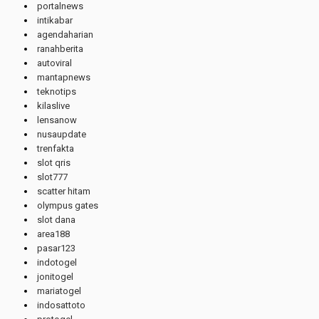
portalnews
intikabar
agendaharian
ranahberita
autoviral
mantapnews
teknotips
kilaslive
lensanow
nusaupdate
trenfakta
slot qris
slot777
scatter hitam
olympus gates
slot dana
area188
pasar123
indotogel
jonitogel
mariatogel
indosattoto