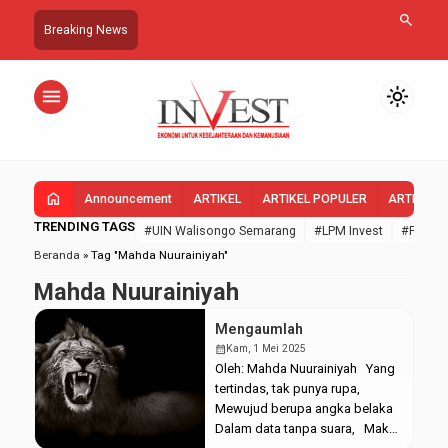
search
Breaking News
menu
light_mode
home
Announcement
ARTIKEL
ARTIKEL POPULER
ARTIKEL 
TRENDING TAGS
#UIN Walisongo Semarang
#LPM Invest
#FEBI U
Beranda
»
Tag "Mahda Nuurainiyah"
Mahda Nuurainiyah
Mengaumlah
calendar_month
Kam, 1 Mei 2025
Oleh: Mahda Nuurainiyah Yang
tertindas, tak punya rupa,
Mewujud berupa angka belaka
Dalam data tanpa suara, Maka