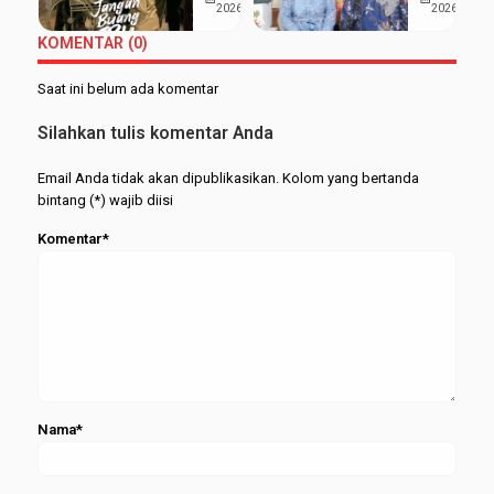
Buang Ibu
Kuliah da
2026
2026
Pasar
(2026)
Pondok,
Modal
KOMENTAR (0)
Realita
Siti Nur
Pahit di
Aisyah
Saat ini belum ada komentar
Balik
Sabet
Kesuksesan
Gelar
Silahkan tulis komentar Anda
Anak
Wisudawa
Terbaik
Email Anda tidak akan dipublikasikan. Kolom yang bertanda
bintang (*) wajib diisi
Komentar*
Nama*