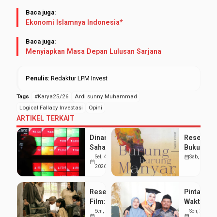
Baca juga:
Ekonomi Islamnya Indonesia*
Baca juga:
Menyiapkan Masa Depan Lulusan Sarjana
Penulis
: Redaktur LPM Invest
Tags
#Karya25/26
Ardi sunny Muhammad
Logical Fallacy Investasi
Opini
ARTIKEL TERKAIT
Dinamika
Resensi
Saham
Buku:
Sektor
Menenun
Sel, 4 Agu
calendar_month
Sab, 18 Jul
calendar_month
Properti:
Kemanusi
2026
Peluang
di Antara
Cuan
Puing
Resensi
Pintar Bag
Ritel di
Sejarah
Film:
Waktu
Tengah
Jangan
antara
Sen, 13 Jul
Sen, 25 Mei
Fluktuasi
calendar_month
calendar_month