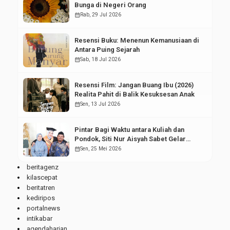
Bunga di Negeri Orang
calendar_month
Rab, 29 Jul 2026
Resensi Buku: Menenun Kemanusiaan di
Antara Puing Sejarah
calendar_month
Sab, 18 Jul 2026
Resensi Film: Jangan Buang Ibu (2026)
Realita Pahit di Balik Kesuksesan Anak
calendar_month
Sen, 13 Jul 2026
Pintar Bagi Waktu antara Kuliah dan
Pondok, Siti Nur Aisyah Sabet Gelar
Wisudawan Terbaik
calendar_month
Sen, 25 Mei 2026
beritagenz
kilascepat
beritatren
kediripos
portalnews
intikabar
agendaharian