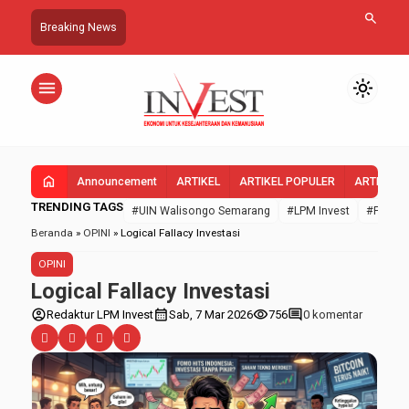
search
Breaking News
menu
light_mode
home
Announcement
ARTIKEL
ARTIKEL POPULER
ARTIKEL 
TRENDING TAGS
#UIN Walisongo Semarang
#LPM Invest
#FEBI U
Beranda
»
OPINI
»
Logical Fallacy Investasi
OPINI
Logical Fallacy Investasi
account_circle
calendar_month
visibility
comment
Redaktur LPM Invest
Sab, 7 Mar 2026
756
0 komentar