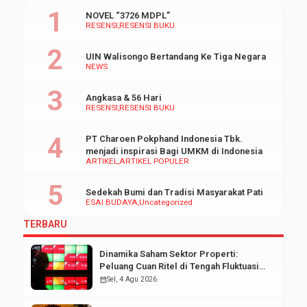
NOVEL “3726 MDPL”
RESENSI
RESENSI BUKU
UIN Walisongo Bertandang Ke Tiga Negara
NEWS
Angkasa & 56 Hari
RESENSI
RESENSI BUKU
PT Charoen Pokphand Indonesia Tbk.
menjadi inspirasi Bagi UMKM di Indonesia
ARTIKEL
ARTIKEL POPULER
Sedekah Bumi dan Tradisi Masyarakat Pati
ESAI BUDAYA
Uncategorized
TERBARU
Dinamika Saham Sektor Properti:
Peluang Cuan Ritel di Tengah Fluktuasi
Pasar Modal
calendar_month
Sel, 4 Agu 2026