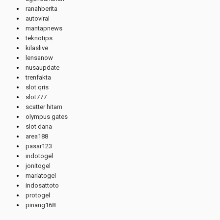
ranahberita
autoviral
mantapnews
teknotips
kilaslive
lensanow
nusaupdate
trenfakta
slot qris
slot777
scatter hitam
olympus gates
slot dana
area188
pasar123
indotogel
jonitogel
mariatogel
indosattoto
protogel
pinang168