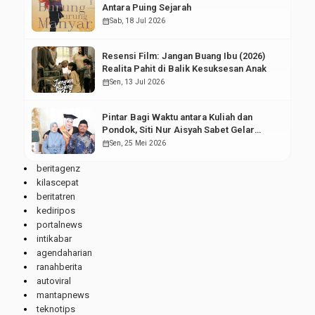
Antara Puing Sejarah
calendar_month
Sab, 18 Jul 2026
Resensi Film: Jangan Buang Ibu (2026)
Realita Pahit di Balik Kesuksesan Anak
calendar_month
Sen, 13 Jul 2026
Pintar Bagi Waktu antara Kuliah dan
Pondok, Siti Nur Aisyah Sabet Gelar
Wisudawan Terbaik
calendar_month
Sen, 25 Mei 2026
beritagenz
kilascepat
beritatren
kediripos
portalnews
intikabar
agendaharian
ranahberita
autoviral
mantapnews
teknotips