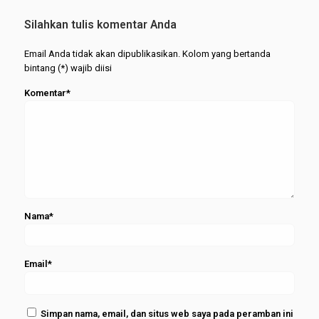
Prestasi
Hemat
Akademik
UMKM
Silahkan tulis komentar Anda
Bisa
Merapat
Berjalan
Email Anda tidak akan dipublikasikan. Kolom yang bertanda
Serasi
bintang (*) wajib diisi
Komentar*
Nama*
Email*
Simpan nama, email, dan situs web saya pada peramban ini