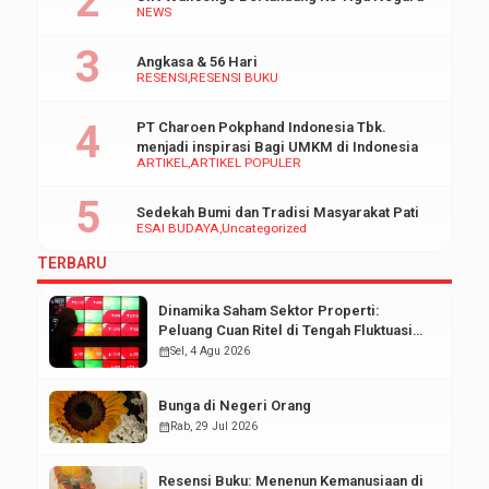
NEWS
Angkasa & 56 Hari
RESENSI
RESENSI BUKU
PT Charoen Pokphand Indonesia Tbk.
menjadi inspirasi Bagi UMKM di Indonesia
ARTIKEL
ARTIKEL POPULER
Sedekah Bumi dan Tradisi Masyarakat Pati
ESAI BUDAYA
Uncategorized
TERBARU
Dinamika Saham Sektor Properti:
Peluang Cuan Ritel di Tengah Fluktuasi
Pasar Modal
calendar_month
Sel, 4 Agu 2026
Bunga di Negeri Orang
calendar_month
Rab, 29 Jul 2026
Resensi Buku: Menenun Kemanusiaan di