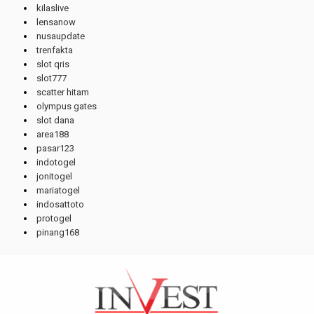
kilaslive
lensanow
nusaupdate
trenfakta
slot qris
slot777
scatter hitam
olympus gates
slot dana
area188
pasar123
indotogel
jonitogel
mariatogel
indosattoto
protogel
pinang168