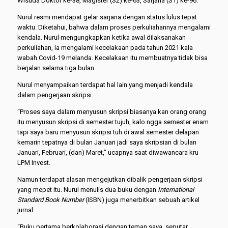
Wisuda Doktor ke-38, Magister (S2) ke-63, Sarjana (S1) ke-96.
Nurul resmi mendapat gelar sarjana dengan status lulus tepat
waktu. Diketahui, bahwa dalam proses perkuliahannya mengalami
kendala. Nurul mengungkapkan ketika awal dilaksanakan
perkuliahan, ia mengalami kecelakaan pada tahun 2021 kala
wabah Covid-19 melanda. Kecelakaan itu membuatnya tidak bisa
berjalan selama tiga bulan.
Nurul menyampaikan terdapat hal lain yang menjadi kendala
dalam pengerjaan skripsi.
“Proses saya dalam menyusun skripsi biasanya kan orang orang
itu menyusun skripsi di semester tujuh, kalo ngga semester enam
tapi saya baru menyusun skripsi tuh di awal semester delapan
kemarin tepatnya di bulan Januari jadi saya skripsian di bulan
Januari, Februari, (dan) Maret,” ucapnya saat diwawancara kru
LPM Invest.
Namun terdapat alasan mengejutkan dibalik pengerjaan skripsi
yang mepet itu. Nurul menulis dua buku dengan
International
Standard Book Number
(ISBN) juga menerbitkan sebuah artikel
jurnal.
“Buku pertama berkolaborasi dengan teman saya, seputar