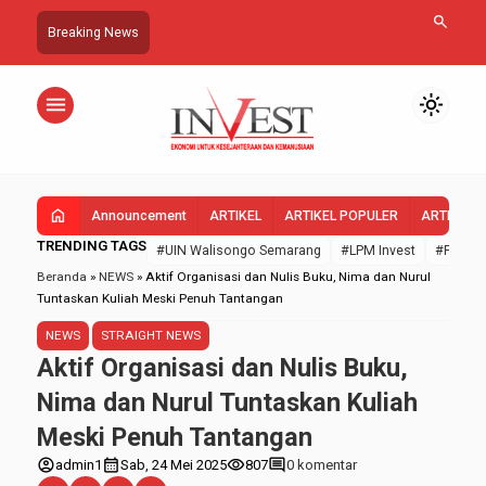
search
Breaking News
menu
light_mode
home
Announcement
ARTIKEL
ARTIKEL POPULER
ARTIKEL 
TRENDING TAGS
#UIN Walisongo Semarang
#LPM Invest
#FEBI U
Beranda
»
NEWS
»
Aktif Organisasi dan Nulis Buku, Nima dan Nurul
Tuntaskan Kuliah Meski Penuh Tantangan
NEWS
STRAIGHT NEWS
Aktif Organisasi dan Nulis Buku,
Nima dan Nurul Tuntaskan Kuliah
Meski Penuh Tantangan
account_circle
calendar_month
visibility
comment
admin1
Sab, 24 Mei 2025
807
0 komentar