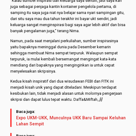
“Kalau sumber inspirasi dari keluarga saya sendiri, jadi saya kan
juga sebagai penjaga kantin kontainer pengelola pertama, di
samping itu saya juga niat nya belajar sama nyari sampingan gitu,
dari situ saya mau dua tahun terakhir ini bayar ukt sendiri, jadi
keluarga sangat menginspirasi bagi saya agar lebih aktif dan bisa
banyak pengalaman juga,” terang Nima.
Namun, pada saat menjalani perkuliahan, sumber inspirasinya
yaitu bapaknya meninggal dunia pada Desember kemarin
sehingga membuat Nima sempat terpuruk. Walaupun sempat
terpuruk, ia mulai kembali bersemangat mengingat kata-kata
mendiang dari bapaknya yang menginginkan ia untuk cepat
menyelesaikan skripsinya.
Kedua kisah inspiratif dari dua wisudawan FEBI dan FITK ini
menjadi kisah unik yang dapat diteladani. Meskipun terdapat
kesibukan lain, tidak menjadi alasan untuk molornya pengerjaan
skripsi dan dapat lulus tepat waktu. Daffa&Miftah
_[i]
Baca juga:
Expo UKM-UKK, Munculnya UKK Baru Sampai Keluhan
Lahan Sempit
Baca juga: