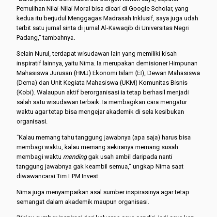
Pemulihan Nilai-Nilai Moral bisa dicari di Google Scholar, yang
kedua itu berjudul Menggagas Madrasah Inklusif, saya juga udah
terbit satu jurnal sinta di jurnal Al-Kawaqib di Universitas Negri
Padang,” tambahnya.
Selain Nurul, terdapat wisudawan lain yang memiliki kisah
inspiratif lainnya, yaitu Nima. Ia merupakan demisioner Himpunan
Mahasiswa Jurusan (HMJ) Ekonomi Islam (EI), Dewan Mahasiswa
(Dema) dan Unit Kegiata Mahasiswa (UKM) Komunitas Bisnis
(Kobi). Walaupun aktif berorganisasi ia tetap berhasil menjadi
salah satu wisudawan terbaik. Ia membagikan cara mengatur
waktu agar tetap bisa mengejar akademik di sela kesibukan
organisasi.
“Kalau memang tahu tanggung jawabnya (apa saja) harus bisa
membagi waktu, kalau memang sekiranya memang susah
membagi waktu
mending
gak usah ambil daripada nanti
tanggung jawabnya gak keambil semua,” ungkap Nima saat
diwawancarai Tim LPM Invest.
Nima juga menyampaikan asal sumber inspirasinya agar tetap
semangat dalam akademik maupun organisasi.