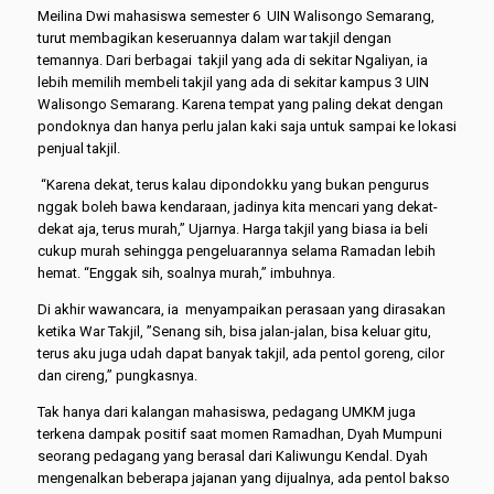
Meilina Dwi mahasiswa semester 6 UIN Walisongo Semarang,
turut membagikan keseruannya dalam war takjil dengan
temannya. Dari berbagai takjil yang ada di sekitar Ngaliyan, ia
lebih memilih membeli takjil yang ada di sekitar kampus 3 UIN
Walisongo Semarang. Karena tempat yang paling dekat dengan
pondoknya dan hanya perlu jalan kaki saja untuk sampai ke lokasi
penjual takjil.
“Karena dekat, terus kalau dipondokku yang bukan pengurus
nggak boleh bawa kendaraan, jadinya kita mencari yang dekat-
dekat aja, terus murah,” Ujarnya. Harga takjil yang biasa ia beli
cukup murah sehingga pengeluarannya selama Ramadan lebih
hemat. “Enggak sih, soalnya murah,” imbuhnya.
Di akhir wawancara, ia menyampaikan perasaan yang dirasakan
ketika War Takjil, ”Senang sih, bisa jalan-jalan, bisa keluar gitu,
terus aku juga udah dapat banyak takjil, ada pentol goreng, cilor
dan cireng,” pungkasnya.
Tak hanya dari kalangan mahasiswa, pedagang UMKM juga
terkena dampak positif saat momen Ramadhan, Dyah Mumpuni
seorang pedagang yang berasal dari Kaliwungu Kendal. Dyah
mengenalkan beberapa jajanan yang dijualnya, ada pentol bakso