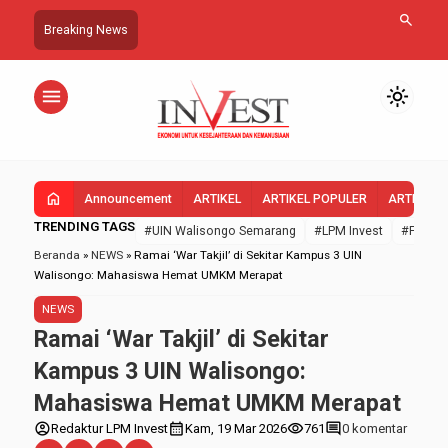
search
Breaking News
menu
light_mode
home
Announcement
ARTIKEL
ARTIKEL POPULER
ARTIKEL 
TRENDING TAGS
#UIN Walisongo Semarang
#LPM Invest
#FEBI U
Beranda
»
NEWS
»
Ramai ‘War Takjil’ di Sekitar Kampus 3 UIN
Walisongo: Mahasiswa Hemat UMKM Merapat
NEWS
Ramai ‘War Takjil’ di Sekitar
Kampus 3 UIN Walisongo:
Mahasiswa Hemat UMKM Merapat
account_circle
calendar_month
visibility
comment
Redaktur LPM Invest
Kam, 19 Mar 2026
761
0 komentar