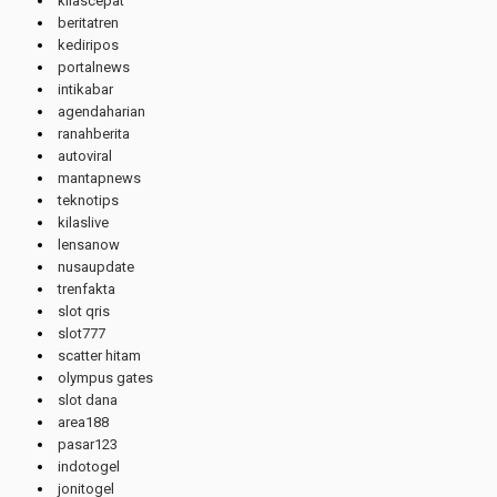
kilascepat
beritatren
kediripos
portalnews
intikabar
agendaharian
ranahberita
autoviral
mantapnews
teknotips
kilaslive
lensanow
nusaupdate
trenfakta
slot qris
slot777
scatter hitam
olympus gates
slot dana
area188
pasar123
indotogel
jonitogel