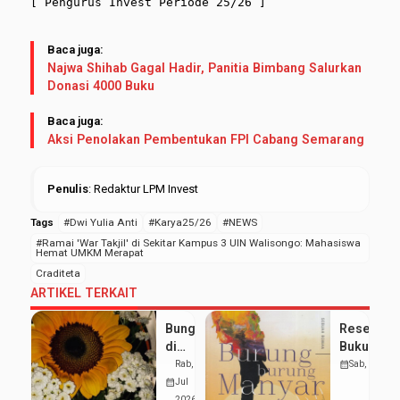
[ Pengurus Invest Periode 25/26 ]
Baca juga:
Najwa Shihab Gagal Hadir, Panitia Bimbang Salurkan
Donasi 4000 Buku
Baca juga:
Aksi Penolakan Pembentukan FPI Cabang Semarang
Penulis
: Redaktur LPM Invest
Tags
#Dwi Yulia Anti
#Karya25/26
#NEWS
#Ramai 'War Takjil' di Sekitar Kampus 3 UIN Walisongo: Mahasiswa
Hemat UMKM Merapat
Craditeta
ARTIKEL TERKAIT
Bunga
Resensi
di
Buku:
Negeri
Menenun
Rab, 29
calendar_month
Sab, 18 Jul
Orang
Kemanusi
calendar_month
Jul
di Antara
2026