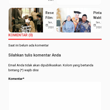
Puing
Sejarah
Resensi
Pintar Bag
Film:
Waktu
Jangan
antara
Sen, 13 Jul
Sen, 25 Mei
calendar_month
calendar_month
Buang Ibu
Kuliah da
2026
2026
(2026)
Pondok,
KOMENTAR (0)
Realita
Siti Nur
Pahit di
Aisyah
Saat ini belum ada komentar
Balik
Sabet
Kesuksesan
Gelar
Silahkan tulis komentar Anda
Anak
Wisudawa
Terbaik
Email Anda tidak akan dipublikasikan. Kolom yang bertanda
bintang (*) wajib diisi
Komentar*