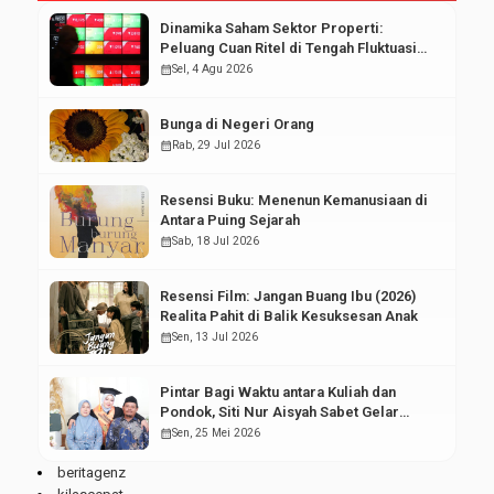
Dinamika Saham Sektor Properti:
Peluang Cuan Ritel di Tengah Fluktuasi
Pasar Modal
calendar_month
Sel, 4 Agu 2026
Bunga di Negeri Orang
calendar_month
Rab, 29 Jul 2026
Resensi Buku: Menenun Kemanusiaan di
Antara Puing Sejarah
calendar_month
Sab, 18 Jul 2026
Resensi Film: Jangan Buang Ibu (2026)
Realita Pahit di Balik Kesuksesan Anak
calendar_month
Sen, 13 Jul 2026
Pintar Bagi Waktu antara Kuliah dan
Pondok, Siti Nur Aisyah Sabet Gelar
Wisudawan Terbaik
calendar_month
Sen, 25 Mei 2026
beritagenz