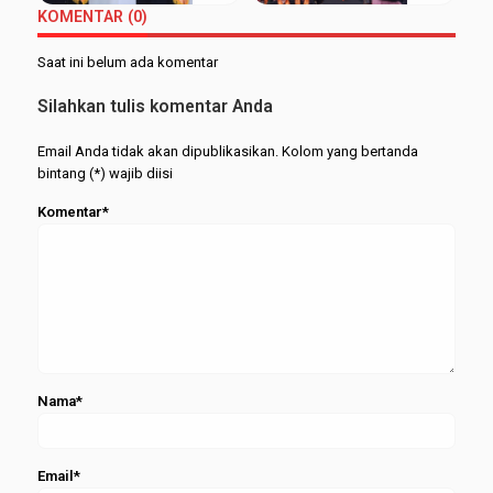
Aji Raih
ke-98,
Februari
KOMENTAR (0)
Wisudawan
Kukuhkan
2026
Terbaik
515
Saat ini belum ada komentar
FEBI
Wisudawa
dari
Silahkan tulis komentar Anda
Berbagai
Jenjang
Email Anda tidak akan dipublikasikan. Kolom yang bertanda
bintang (*) wajib diisi
Komentar*
Nama*
Email*