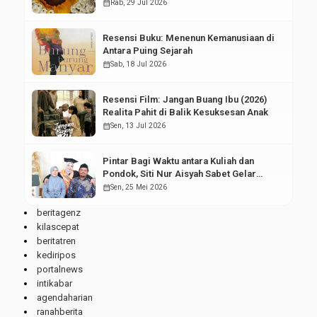
calendar_month
Rab, 29 Jul 2026
Resensi Buku: Menenun Kemanusiaan di
Antara Puing Sejarah
calendar_month
Sab, 18 Jul 2026
Resensi Film: Jangan Buang Ibu (2026)
Realita Pahit di Balik Kesuksesan Anak
calendar_month
Sen, 13 Jul 2026
Pintar Bagi Waktu antara Kuliah dan
Pondok, Siti Nur Aisyah Sabet Gelar
Wisudawan Terbaik
calendar_month
Sen, 25 Mei 2026
beritagenz
kilascepat
beritatren
kediripos
portalnews
intikabar
agendaharian
ranahberita