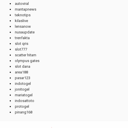
autoviral
mantapnews
teknotips
kilaslive
lensanow
nusaupdate
trenfakta
slot qris
slot777
scatter hitam
olympus gates
slot dana
area188
pasar123
indotogel
jonitogel
mariatogel
indosattoto
protogel
pinang168