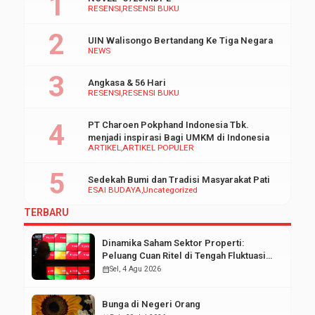
RESENSI
RESENSI BUKU
UIN Walisongo Bertandang Ke Tiga Negara
NEWS
Angkasa & 56 Hari
RESENSI
RESENSI BUKU
PT Charoen Pokphand Indonesia Tbk.
menjadi inspirasi Bagi UMKM di Indonesia
ARTIKEL
ARTIKEL POPULER
Sedekah Bumi dan Tradisi Masyarakat Pati
ESAI BUDAYA
Uncategorized
TERBARU
Dinamika Saham Sektor Properti:
Peluang Cuan Ritel di Tengah Fluktuasi
Pasar Modal
calendar_month
Sel, 4 Agu 2026
Bunga di Negeri Orang