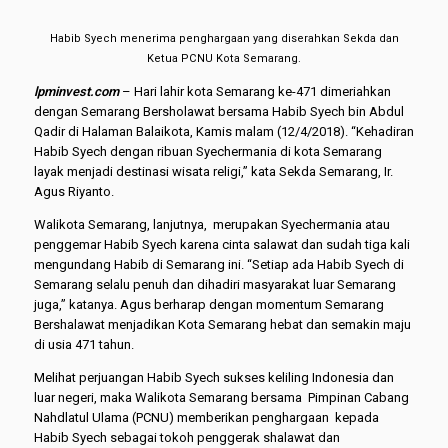
Habib Syech menerima penghargaan yang diserahkan Sekda dan
Ketua PCNU Kota Semarang.
lpminvest.com
– Hari lahir kota Semarang ke-471 dimeriahkan
dengan Semarang Bersholawat bersama Habib Syech bin Abdul
Qadir di Halaman Balaikota, Kamis malam (12/4/2018). “Kehadiran
Habib Syech dengan ribuan Syechermania di kota Semarang
layak menjadi destinasi wisata religi,” kata Sekda Semarang, Ir.
Agus Riyanto.
Walikota Semarang, lanjutnya, merupakan Syechermania atau
penggemar Habib Syech karena cinta salawat dan sudah tiga kali
mengundang Habib di Semarang ini. “Setiap ada Habib Syech di
Semarang selalu penuh dan dihadiri masyarakat luar Semarang
juga,” katanya. Agus berharap dengan momentum Semarang
Bershalawat menjadikan Kota Semarang hebat dan semakin maju
di usia 471 tahun.
Melihat perjuangan Habib Syech sukses keliling Indonesia dan
luar negeri, maka Walikota Semarang bersama Pimpinan Cabang
Nahdlatul Ulama (PCNU) memberikan penghargaan kepada
Habib Syech sebagai tokoh penggerak shalawat dan