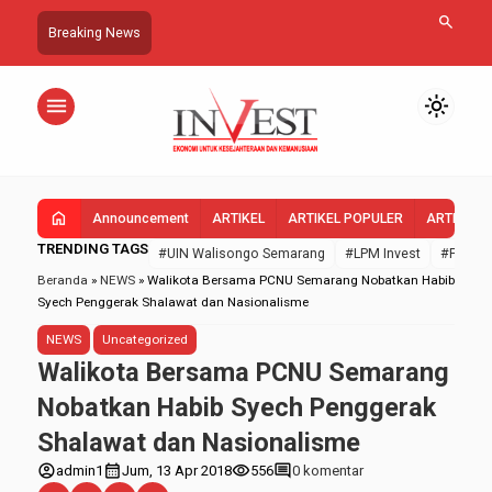
search
Breaking News
menu
light_mode
home
Announcement
ARTIKEL
ARTIKEL POPULER
ARTIKEL 
TRENDING TAGS
#UIN Walisongo Semarang
#LPM Invest
#FEBI U
Beranda
»
NEWS
»
Walikota Bersama PCNU Semarang Nobatkan Habib
Syech Penggerak Shalawat dan Nasionalisme
NEWS
Uncategorized
Walikota Bersama PCNU Semarang
Nobatkan Habib Syech Penggerak
Shalawat dan Nasionalisme
account_circle
calendar_month
visibility
comment
admin1
Jum, 13 Apr 2018
556
0 komentar