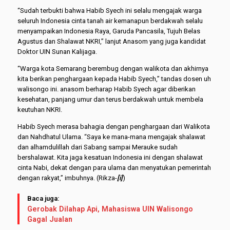
“Sudah terbukti bahwa Habib Syech ini selalu mengajak warga
seluruh Indonesia cinta tanah air kemanapun berdakwah selalu
menyampaikan Indonesia Raya, Garuda Pancasila, Tujuh Belas
Agustus dan Shalawat NKRI,” lanjut Anasom yang juga kandidat
Doktor UIN Sunan Kalijaga.
“Warga kota Semarang berembug dengan walikota dan akhirnya
kita berikan penghargaan kepada Habib Syech,” tandas dosen uh
walisongo ini. anasom berharap Habib Syech agar diberikan
kesehatan, panjang umur dan terus berdakwah untuk membela
keutuhan NKRI.
Habib Syech merasa bahagia dengan penghargaan dari Walikota
dan Nahdhatul Ulama. “Saya ke mana-mana mengajak shalawat
dan alhamdulillah dari Sabang sampai Merauke sudah
bershalawat. Kita jaga kesatuan Indonesia ini dengan shalawat
cinta Nabi, dekat dengan para ulama dan menyatukan pemerintah
dengan rakyat,” imbuhnya. (Rikza-
[i]
)
Baca juga:
Gerobak Dilahap Api, Mahasiswa UIN Walisongo
Gagal Jualan