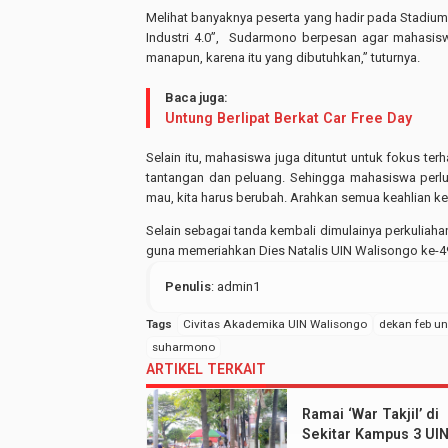
Melihat banyaknya peserta yang hadir pada Stadiu
Industri 4.0”, Sudarmono berpesan agar mahasiswa 
manapun, karena itu yang dibutuhkan,” tuturnya.
Baca juga:
Untung Berlipat Berkat Car Free Day
Selain itu, mahasiswa juga dituntut untuk fokus te
tantangan dan peluang. Sehingga mahasiswa perl
mau, kita harus berubah. Arahkan semua keahlian ke 
Selain sebagai tanda kembali dimulainya perkuliaha
guna memeriahkan Dies Natalis UIN Walisongo ke-49
Penulis
: admin1
Tags
Civitas Akademika UIN Walisongo
dekan feb un
suharmono
ARTIKEL TERKAIT
Ramai ‘War Takjil’ di
Sekitar Kampus 3 UI