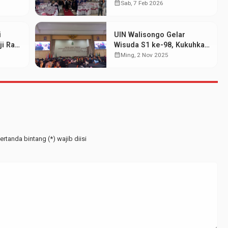
wa
Mahasiswa pada Wisuda
calendar_month
Sab, 7 Feb 2026
at
Periode Februari 2026
i
UIN Walisongo Gelar
i Raih
Wisuda S1 ke-98, Kukuhkan
EBI
515 Wisudawan dari
calendar_month
Ming, 2 Nov 2025
Berbagai Jenjang
rtanda bintang (*) wajib diisi