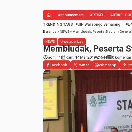
home
Announcement
ARTIKEL
ARTIKEL PO
TRENDING TAGS
#UIN Walisongo Semarang
#LP
Beranda
»
NEWS
»
Membludak, Peserta Stadium Genera
NEWS
Uncategorized
Membludak, Peserta S
account_circle
calendar_month
visibility
comment
admin1
Kam, 14 Mar 2019
644
0 komentar
Facebook
Twitter
Whatsapp
Pin