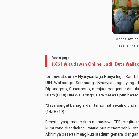
Mahasiswa pes
lesehan kare
Baca juga:
1.661 Wisudawan Online Jadi Duta Walis
lpminvest.com
– Nyanyian lagu Hanya Ingin Kau Ta
UIN Walisongo Semarang. Nyanyian lagu yang di
Diponegoro, Suharmono, menjadi pengantar dimula
Islam (FEBI) UIN Walisongo. Para peserta pun berter
“Saya sangat bahagia dan terhormat sekali diundan
(14/03/19).
Peserta, yang merupakan mahasiswa FEBI begitu an
kursi yang disediakan. Panitia pun menambah kuota 
Akhirnya peserta mengikuti stadium general dengan