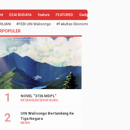
nt
ESAI BUDAYA
feature
FEATURED
Gadgets
GALLERY
Gend
RILIANI
#FEBI UIN Walisongo
#Fakultas Ekonomi dan Bisnis Islam
#febi
RPOPULER
NOVEL “3726 MDPL”
RESENSI
RESENSI BUKU
UIN Walisongo Bertandang Ke
Tiga Negara
NEWS