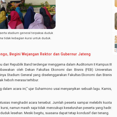
erta stadium general terpaksa duduk
na tidak kebagian kursi untuk duduk.
ongo, Begini Wejangan Rektor dan Gubernur Jateng
hu dari Republik Band terdengar menggema dalam Auditorium II Kampus III
bawakan oleh Dekan Fakultas Ekonomi dan Bisnis (FEB) Universitas
inya Stadium General yang diselenggarakan Fakultas Ekonomi dan Bisnis
iak heboh merasa terhibur.
g dalam acara ini,” ujar Suharmono usai menyanyikan sebuah lagu. Kamis,
tusias menghadiri acara tersebut. Jumlah peserta sampai melebihi kuota
kursi, namun masih saja tidak mencukupi keseluruhan peserta yang hadir.
 duduk lesehan. Meski begitu, suasana dapat tetap kondusif dan tenang.