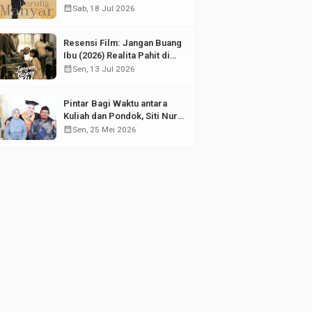
Puing Sejarah
calendar_month
Sab, 18 Jul 2026
Resensi Film: Jangan Buang
Ibu (2026) Realita Pahit di
Balik Kesuksesan Anak
calendar_month
Sen, 13 Jul 2026
Pintar Bagi Waktu antara
Kuliah dan Pondok, Siti Nur
Aisyah Sabet Gelar
calendar_month
Sen, 25 Mei 2026
Wisudawan Terbaik