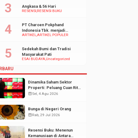
Angkasa & 56 Hari
RESENSI
RESENSI BUKU
PT Charoen Pokphand
Indonesia Tbk. menjadi
ARTIKEL
ARTIKEL POPULER
inspirasi Bagi UMKM di
Indonesia
Sedekah Bumi dan Tradisi
Masyarakat Pati
ESAI BUDAYA
Uncategorized
RBARU
Dinamika Saham Sektor
Properti: Peluang Cuan Ritel
di Tengah Fluktuasi Pasar
calendar_month
Sel, 4 Agu 2026
Modal
Bunga di Negeri Orang
calendar_month
Rab, 29 Jul 2026
Resensi Buku: Menenun
Kemanusiaan di Antara