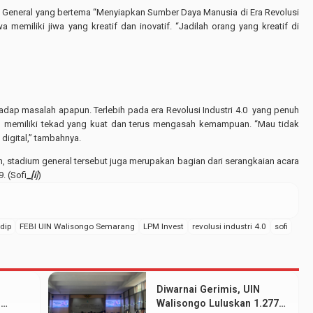
m General yang bertema “Menyiapkan Sumber Daya Manusia di Era Revolusi
memiliki jiwa yang kreatif dan inovatif. “Jadilah orang yang kreatif di
rhadap masalah apapun. Terlebih pada era Revolusi Industri 4.0 yang penuh
u memiliki tekad yang kuat dan terus mengasah kemampuan. “Mau tidak
digital,” tambahnya.
n, stadium general tersebut juga merupakan bagian dari serangkaian acara
. (Sofi
_
[i
]
)
dip
FEBI UIN Walisongo Semarang
LPM Invest
revolusi industri 4.0
sofi
Diwarnai Gerimis, UIN
N
Walisongo Luluskan 1.277