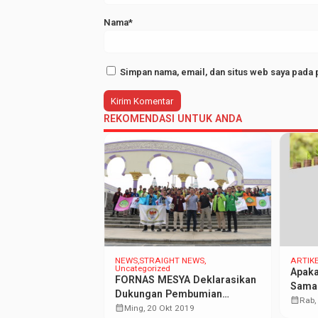
Nama*
Simpan nama, email, dan situs web saya pada 
REKOMENDASI UNTUK ANDA
NEWS
STRAIGHT NEWS
ARTIK
Uncategorized
Apaka
FORNAS MESYA Deklarasikan
Sama
Dukungan Pembumian
calendar_month
Rab,
Ekonomi Syariah di Indonesia
calendar_month
Ming, 20 Okt 2019