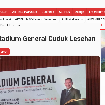
PULER
ARTIKEL POPULER
Business
CERPEN
Design
Entertainme
M Invest
#FEBI UIN Walisongo Semarang
#UIN Walisongo
#DWI ARI AP
TE
l Duduk Lesehan
tadium General Duduk Lesehan
terest