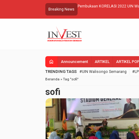
Pembukaan KORELASI 2022 UIN Wal
Breaking News
home
Announcement
ARTIKEL
ARTIKEL PO
TRENDING TAGS
#UIN Walisongo Semarang
#LP
Beranda
»
Tag "sofi"
sofi