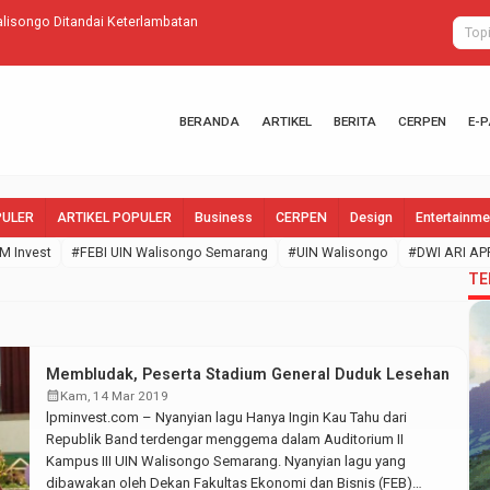
isongo Ditandai Keterlambatan
Kelompok 93 
BERANDA
ARTIKEL
BERITA
CERPEN
E-
PULER
ARTIKEL POPULER
Business
CERPEN
Design
Entertainme
M Invest
#FEBI UIN Walisongo Semarang
#UIN Walisongo
#DWI ARI AP
TE
Membludak, Peserta Stadium General Duduk Lesehan
calendar_month
Kam, 14 Mar 2019
lpminvest.com – Nyanyian lagu Hanya Ingin Kau Tahu dari
Republik Band terdengar menggema dalam Auditorium II
Kampus III UIN Walisongo Semarang. Nyanyian lagu yang
dibawakan oleh Dekan Fakultas Ekonomi dan Bisnis (FEB)