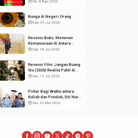
di Tengah Fluktuasi Pasar
calendar_month
Sel, 4 Agu 2026
Modal
Bunga di Negeri Orang
calendar_month
Rab, 29 Jul 2026
Resensi Buku: Menenun
Kemanusiaan di Antara
Puing Sejarah
calendar_month
Sab, 18 Jul 2026
Resensi Film: Jangan Buang
Ibu (2026) Realita Pahit di
Balik Kesuksesan Anak
calendar_month
Sen, 13 Jul 2026
Pintar Bagi Waktu antara
Kuliah dan Pondok, Siti Nur
Aisyah Sabet Gelar
calendar_month
Sen, 25 Mei 2026
Wisudawan Terbaik