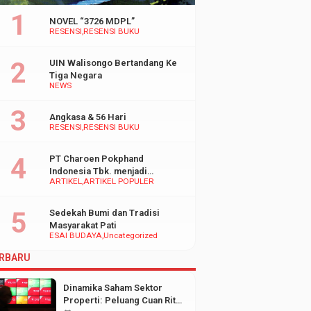
NOVEL “3726 MDPL”
RESENSI
RESENSI BUKU
UIN Walisongo Bertandang Ke
Tiga Negara
NEWS
Angkasa & 56 Hari
RESENSI
RESENSI BUKU
PT Charoen Pokphand
Indonesia Tbk. menjadi
ARTIKEL
ARTIKEL POPULER
inspirasi Bagi UMKM di
Indonesia
Sedekah Bumi dan Tradisi
Masyarakat Pati
ESAI BUDAYA
Uncategorized
RBARU
Dinamika Saham Sektor
Properti: Peluang Cuan Ritel