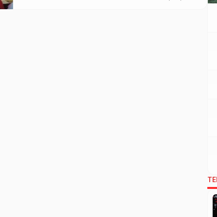
Universitas Diponegoro, Suharmono, menjadi pengantar
dimulainya Stadium General yang diselenggarakan Fakultas
Ekonomi dan Bisnis Islam (FEBI) UIN Walisongo. Para peserta
pun berteriak heboh […]
TE