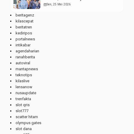
Wisudawan Terbaik
calendar_month
Sen, 25 Mei 2026
beritagenz
kilascepat
beritatren
kediripos
portalnews
intikabar
agendaharian
ranahberita
autoviral
mantapnews
teknotips
kilaslive
lensanow
nusaupdate
trenfakta
slot qris
slot777
scatter hitam
olympus gates
slot dana