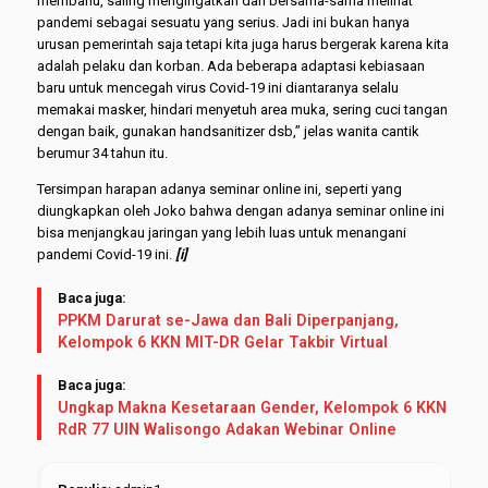
membahu, saling mengingatkan dan bersama-sama melihat
pandemi sebagai sesuatu yang serius. Jadi ini bukan hanya
urusan pemerintah saja tetapi kita juga harus bergerak karena kita
adalah pelaku dan korban. Ada beberapa adaptasi kebiasaan
baru untuk mencegah virus Covid-19 ini diantaranya selalu
memakai masker, hindari menyetuh area muka, sering cuci tangan
dengan baik, gunakan handsanitizer dsb,” jelas wanita cantik
berumur 34 tahun itu.
Tersimpan harapan adanya seminar online ini, seperti yang
diungkapkan oleh Joko bahwa dengan adanya seminar online ini
bisa menjangkau jaringan yang lebih luas untuk menangani
pandemi Covid-19 ini.
[i]
Baca juga:
PPKM Darurat se-Jawa dan Bali Diperpanjang,
Kelompok 6 KKN MIT-DR Gelar Takbir Virtual
Baca juga:
Ungkap Makna Kesetaraan Gender, Kelompok 6 KKN
RdR 77 UIN Walisongo Adakan Webinar Online