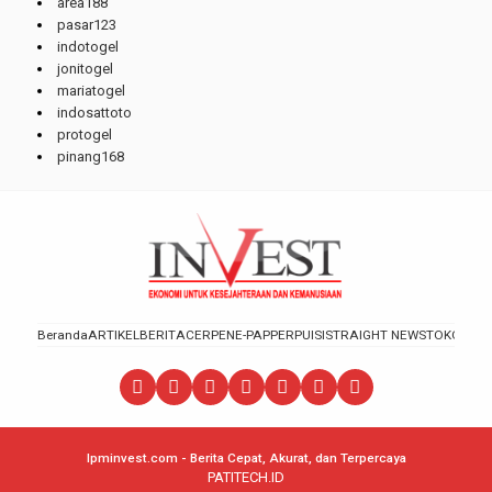
area188
pasar123
indotogel
jonitogel
mariatogel
indosattoto
protogel
pinang168
Beranda
ARTIKEL
BERITA
CERPEN
E-PAPPER
PUISI
STRAIGHT NEWS
TOKOH
lpminvest.com - Berita Cepat, Akurat, dan Terpercaya
PATITECH.ID