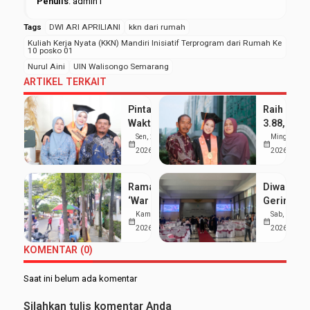
Penulis
: admin1
Tags
DWI ARI APRILIANI
kkn dari rumah
Kuliah Kerja Nyata (KKN) Mandiri Inisiatif Terprogram dari Rumah Ke
10 posko 01
Nurul Aini
UIN Walisongo Semarang
ARTIKEL TERKAIT
Pintar Bagi
Raih IPK
Waktu
3.88, Sept
antara
Kumala
Sen, 25 Mei
Ming, 24 Me
calendar_month
calendar_month
Kuliah dan
Dewi
2026
2026
Pondok,
Buktikan
Siti Nur
Organisas
Ramai
Diwarnai
Aisyah
dan
‘War Takjil’
Gerimis,
Sabet
Prestasi
di Sekitar
UIN
Kam, 19 Mar
Sab, 7 Feb
Gelar
Akademik
calendar_month
calendar_month
Kampus 3
Walisong
2026
2026
Wisudawan
Bisa
UIN
Luluskan
Terbaik
Berjalan
KOMENTAR (0)
Walisongo:
1.277
Serasi
Mahasiswa
Mahasisw
Saat ini belum ada komentar
Hemat
pada
UMKM
Wisuda
Silahkan tulis komentar Anda