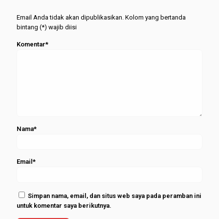
Merapat
Periode
Februari
Email Anda tidak akan dipublikasikan. Kolom yang bertanda
2026
bintang (*) wajib diisi
Komentar*
Nama*
Email*
Simpan nama, email, dan situs web saya pada peramban ini
untuk komentar saya berikutnya.