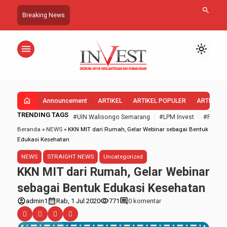
search
Breaking News
menu
light_mode
home
Announcement
ARTIKEL
ARTIKEL POPULER
ARTIKEL 
TRENDING TAGS
#UIN Walisongo Semarang
#LPM Invest
#FEBI U
Beranda
»
NEWS
»
KKN MIT dari Rumah, Gelar Webinar sebagai Bentuk
Edukasi Kesehatan
NEWS
STRAIGHT NEWS
Uncategorized
KKN MIT dari Rumah, Gelar Webinar
sebagai Bentuk Edukasi Kesehatan
account_circle
calendar_month
visibility
comment
admin1
Rab, 1 Jul 2020
771
0 komentar