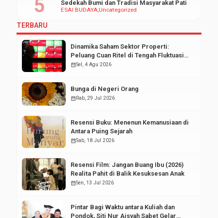
Sedekah Bumi dan Tradisi Masyarakat Pati
ESAI BUDAYA
Uncategorized
TERBARU
Dinamika Saham Sektor Properti:
Peluang Cuan Ritel di Tengah Fluktuasi
Pasar Modal
calendar_month
Sel, 4 Agu 2026
Bunga di Negeri Orang
calendar_month
Rab, 29 Jul 2026
Resensi Buku: Menenun Kemanusiaan di
Antara Puing Sejarah
calendar_month
Sab, 18 Jul 2026
Resensi Film: Jangan Buang Ibu (2026)
Realita Pahit di Balik Kesuksesan Anak
calendar_month
Sen, 13 Jul 2026
Pintar Bagi Waktu antara Kuliah dan
Pondok, Siti Nur Aisyah Sabet Gelar