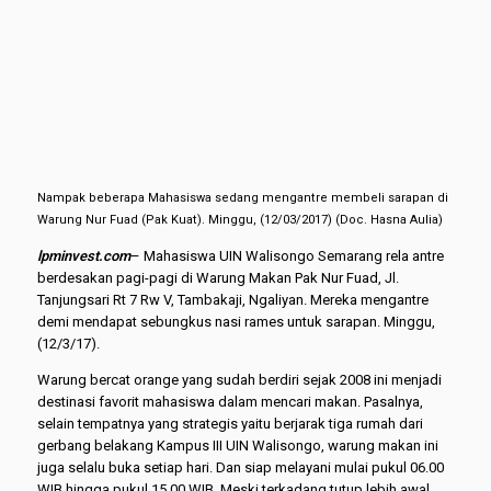
Nampak beberapa Mahasiswa sedang mengantre membeli sarapan di
Warung Nur Fuad (Pak Kuat). Minggu, (12/03/2017) (Doc. Hasna Aulia)
lpminvest.com
– Mahasiswa UIN Walisongo Semarang rela antre
berdesakan pagi-pagi di Warung Makan Pak Nur Fuad, Jl.
Tanjungsari Rt 7 Rw V, Tambakaji, Ngaliyan. Mereka mengantre
demi mendapat sebungkus nasi rames untuk sarapan. Minggu,
(12/3/17).
Warung bercat orange yang sudah berdiri sejak 2008 ini menjadi
destinasi favorit mahasiswa dalam mencari makan. Pasalnya,
selain tempatnya yang strategis yaitu berjarak tiga rumah dari
gerbang belakang Kampus III UIN Walisongo, warung makan ini
juga selalu buka setiap hari. Dan siap melayani mulai pukul 06.00
WIB hingga pukul 15.00 WIB. Meski terkadang tutup lebih awal