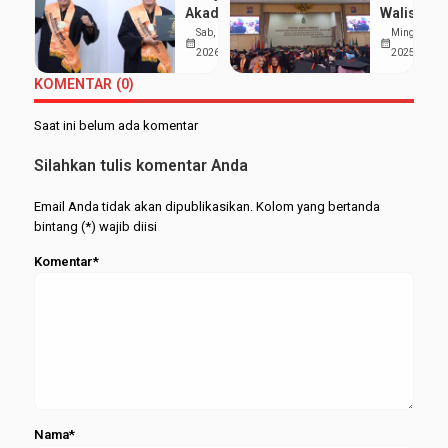
Mahasiswa
Mahasisw
Akademik
Walisong
Hemat
pada
di Tengah
Gelar
Sab, 7 Feb
Ming, 2 Nov
UMKM
Wisuda
calendar_month
calendar_month
Organisasi,
Wisuda S
2026
2025
Merapat
Periode
Aji Raih
ke-98,
Februari
KOMENTAR (0)
Wisudawan
Kukuhkan
2026
Terbaik
515
Saat ini belum ada komentar
FEBI
Wisudawa
dari
Silahkan tulis komentar Anda
Berbagai
Jenjang
Email Anda tidak akan dipublikasikan. Kolom yang bertanda
bintang (*) wajib diisi
Komentar*
Nama*