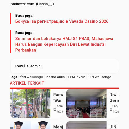
lpminvest.com. (Hasna_[
i
]).
Baca juga:
Бонусы за регистрацию в Vavada Casino 2026
Baca juga:
Seminar dan Lokakarya HMJ S1 PBAS; Mahasiswa
Harus Bangun Kepercayaan Diri Lewat Industri
Perbankan
Penulis
: admin1
Tags
febi walisongo
hasna aulia
LPM Invest
UIN Walisongo
ARTIKEL TERKAIT
Ramai
Diwarnai
‘War Takjil’
Gerimis,
di Sekitar
UIN
Kam, 19 Mar
Sab, 7 Feb
calendar_month
calendar_month
Kampus 3
Walisong
2026
2026
UIN
Luluskan
Walisongo:
1.277
Menjaga
UIN