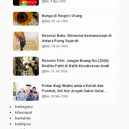
Pasar Modal
calendar_month
Sel, 4 Agu 2026
Bunga di Negeri Orang
calendar_month
Rab, 29 Jul 2026
Resensi Buku: Menenun Kemanusiaan di
Antara Puing Sejarah
calendar_month
Sab, 18 Jul 2026
Resensi Film: Jangan Buang Ibu (2026)
Realita Pahit di Balik Kesuksesan Anak
calendar_month
Sen, 13 Jul 2026
Pintar Bagi Waktu antara Kuliah dan
Pondok, Siti Nur Aisyah Sabet Gelar
Wisudawan Terbaik
calendar_month
Sen, 25 Mei 2026
beritagenz
kilascepat
beritatren
kediripos