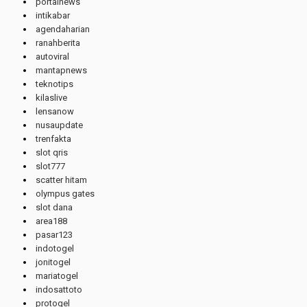
portalnews
intikabar
agendaharian
ranahberita
autoviral
mantapnews
teknotips
kilaslive
lensanow
nusaupdate
trenfakta
slot qris
slot777
scatter hitam
olympus gates
slot dana
area188
pasar123
indotogel
jonitogel
mariatogel
indosattoto
protogel