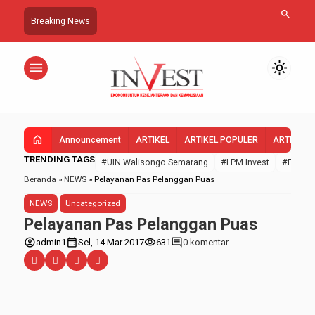
search
Breaking News
menu
light_mode
home
Announcement
ARTIKEL
ARTIKEL POPULER
ARTIKEL 
TRENDING TAGS
#UIN Walisongo Semarang
#LPM Invest
#FEBI U
Beranda
»
NEWS
»
Pelayanan Pas Pelanggan Puas
NEWS
Uncategorized
Pelayanan Pas Pelanggan Puas
account_circle
calendar_month
visibility
comment
admin1
Sel, 14 Mar 2017
631
0 komentar