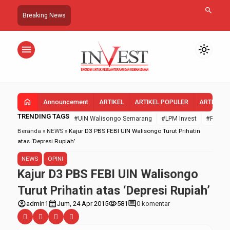
search
Breaking News
menu
light_mode
home
Announcement
ARTIKEL
ARTIKEL POPULER
ARTIKEL 
TRENDING TAGS
#UIN Walisongo Semarang
#LPM Invest
#FEBI U
Beranda
»
NEWS
»
Kajur D3 PBS FEBI UIN Walisongo Turut Prihatin
atas ‘Depresi Rupiah’
NEWS
OPINI
Kajur D3 PBS FEBI UIN Walisongo
Turut Prihatin atas ‘Depresi Rupiah’
account_circle
calendar_month
visibility
comment
admin1
Jum, 24 Apr 2015
581
0 komentar