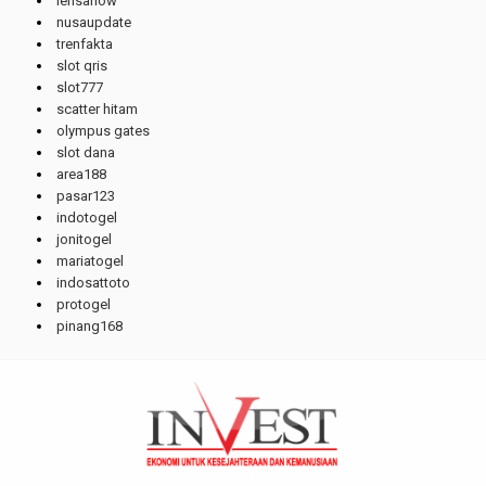
lensanow
nusaupdate
trenfakta
slot qris
slot777
scatter hitam
olympus gates
slot dana
area188
pasar123
indotogel
jonitogel
mariatogel
indosattoto
protogel
pinang168