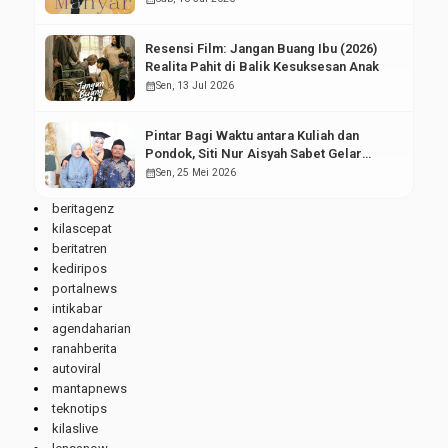
Resensi Film: Jangan Buang Ibu (2026)
Realita Pahit di Balik Kesuksesan Anak
calendar_month
Sen, 13 Jul 2026
Pintar Bagi Waktu antara Kuliah dan
Pondok, Siti Nur Aisyah Sabet Gelar
Wisudawan Terbaik
calendar_month
Sen, 25 Mei 2026
beritagenz
kilascepat
beritatren
kediripos
portalnews
intikabar
agendaharian
ranahberita
autoviral
mantapnews
teknotips
kilaslive