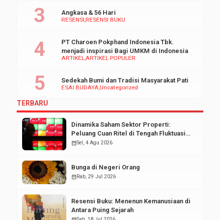
Angkasa & 56 Hari
RESENSI
RESENSI BUKU
PT Charoen Pokphand Indonesia Tbk.
menjadi inspirasi Bagi UMKM di Indonesia
ARTIKEL
ARTIKEL POPULER
Sedekah Bumi dan Tradisi Masyarakat Pati
ESAI BUDAYA
Uncategorized
TERBARU
Dinamika Saham Sektor Properti:
Peluang Cuan Ritel di Tengah Fluktuasi
Pasar Modal
calendar_month
Sel, 4 Agu 2026
Bunga di Negeri Orang
calendar_month
Rab, 29 Jul 2026
Resensi Buku: Menenun Kemanusiaan di
Antara Puing Sejarah
calendar_month
Sab, 18 Jul 2026