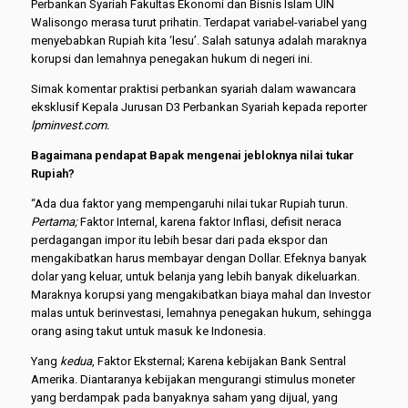
Perbankan Syariah Fakultas Ekonomi dan Bisnis Islam UIN
Walisongo merasa turut prihatin. Terdapat variabel-variabel yang
menyebabkan Rupiah kita ‘lesu’. Salah satunya adalah maraknya
korupsi dan lemahnya penegakan hukum di negeri ini.
Simak komentar praktisi perbankan syariah dalam wawancara
eksklusif Kepala Jurusan D3 Perbankan Syariah kepada reporter
lpminvest.com.
Bagaimana p
endapat
B
apak mengenai jebloknya nilai tukar
R
upiah?
“Ada dua faktor yang mempengaruhi nilai tukar Rupiah turun.
Pertama;
Faktor Internal, karena faktor Inflasi, defisit neraca
perdagangan impor itu lebih besar dari pada ekspor dan
mengakibatkan harus membayar dengan Dollar. Efeknya banyak
dolar yang keluar, untuk belanja yang lebih banyak dikeluarkan.
Maraknya korupsi yang mengakibatkan biaya mahal dan Investor
malas untuk berinvestasi, lemahnya penegakan hukum, sehingga
orang asing takut untuk masuk ke Indonesia.
Yang
kedua
, Faktor Eksternal; Karena kebijakan Bank Sentral
Amerika. Diantaranya kebijakan mengurangi stimulus moneter
yang berdampak pada banyaknya saham yang dijual, yang