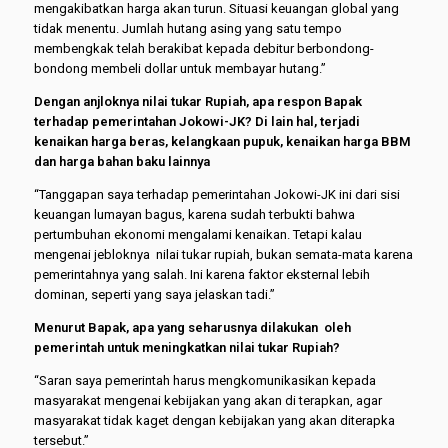
mengakibatkan harga akan turun. Situasi keuangan global yang
tidak menentu. Jumlah hutang asing yang satu tempo
membengkak telah berakibat kepada debitur berbondong-
bondong membeli dollar untuk membayar hutang.”
Dengan anjloknya nilai tukar
R
upiah, apa respon
B
apak
terhadap pemerintahan Jokowi-JK? Di lain hal, terjadi
kenaikan harga beras, kelangkaan pupuk, kenaikan harga BBM
dan harga bahan baku lainnya
“Tanggapan saya terhadap pemerintahan Jokowi-JK ini dari sisi
keuangan lumayan bagus, karena sudah terbukti bahwa
pertumbuhan ekonomi mengalami kenaikan. Tetapi kalau
mengenai jebloknya nilai tukar rupiah, bukan semata-mata karena
pemerintahnya yang salah. Ini karena faktor eksternal lebih
dominan, seperti yang saya jelaskan tadi.”
Menurut
B
apak, apa yang seharusnya dilakukan oleh
pemerintah untuk meningkatkan nilai tukar
R
upiah?
“Saran saya pemerintah harus mengkomunikasikan kepada
masyarakat mengenai kebijakan yang akan di terapkan, agar
masyarakat tidak kaget dengan kebijakan yang akan diterapka
tersebut.”