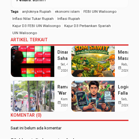
Tags
anjloknya Rupiah
ekonomi islam
FEBI UIN Walisongo
Inflasi Nilai Tukar Rupiah
Inflasi Rupiah
Kajur D3 FEBI UIN Walisongo
Kajur D3 Perbankan Syariah
UIN Walisongo
ARTIKEL TERKAIT
Dinamika
Menakar
Saham
Masa
Sektor
Depan
Sel, 4 Agu
Rab, 8 Apr
calendar_month
calendar_month
Properti:
Sawit
2026
2026
Peluang
Indonesia
Cuan
Mengapa
Ramai
Logical
Ritel di
Investasi
‘War Takjil’
Fallacy
Tengah
SDM Tak
di Sekitar
Investasi
Kam, 19 Mar
Sab, 7 Mar
Fluktuasi
Boleh
calendar_month
calendar_month
Kampus 3
2026
2026
Pasar
Terlamba
UIN
Modal
KOMENTAR (0)
Walisongo:
Mahasiswa
Saat ini belum ada komentar
Hemat
UMKM