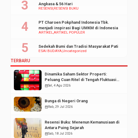
Angkasa & 56 Hari
RESENSI
RESENSI BUKU
PT Charoen Pokphand Indonesia Tbk.
menjadi inspirasi Bagi UMKM di Indonesia
ARTIKEL
ARTIKEL POPULER
Sedekah Bumi dan Tradisi Masyarakat Pati
ESAI BUDAYA
Uncategorized
TERBARU
Dinamika Saham Sektor Properti:
Peluang Cuan Ritel di Tengah Fluktuasi
Pasar Modal
calendar_month
Sel, 4 Agu 2026
Bunga di Negeri Orang
calendar_month
Rab, 29 Jul 2026
Resensi Buku: Menenun Kemanusiaan di
Antara Puing Sejarah
calendar_month
Sab, 18 Jul 2026