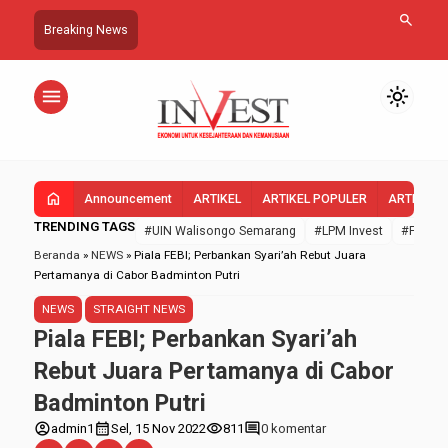
search
Breaking News
menu
light_mode
home
Announcement
ARTIKEL
ARTIKEL POPULER
ARTIKEL 
TRENDING TAGS
#UIN Walisongo Semarang
#LPM Invest
#FEBI U
Beranda
»
NEWS
»
Piala FEBI; Perbankan Syari’ah Rebut Juara
Pertamanya di Cabor Badminton Putri
NEWS
STRAIGHT NEWS
Piala FEBI; Perbankan Syari’ah
Rebut Juara Pertamanya di Cabor
Badminton Putri
account_circle
calendar_month
visibility
comment
admin1
Sel, 15 Nov 2022
811
0 komentar