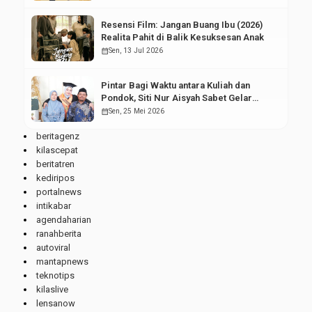
Resensi Film: Jangan Buang Ibu (2026)
Realita Pahit di Balik Kesuksesan Anak
calendar_month
Sen, 13 Jul 2026
Pintar Bagi Waktu antara Kuliah dan
Pondok, Siti Nur Aisyah Sabet Gelar
Wisudawan Terbaik
calendar_month
Sen, 25 Mei 2026
beritagenz
kilascepat
beritatren
kediripos
portalnews
intikabar
agendaharian
ranahberita
autoviral
mantapnews
teknotips
kilaslive
lensanow