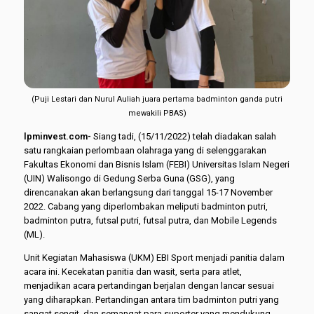
(Puji Lestari dan Nurul Auliah juara pertama badminton ganda putri
mewakili PBAS)
l
pminvest.com-
Siang tadi, (15/11/2022) telah diadakan salah
satu rangkaian perlombaan olahraga yang di selenggarakan
Fakultas Ekonomi dan Bisnis Islam (FEBI) Universitas Islam Negeri
(UIN) Walisongo di Gedung Serba Guna (GSG), yang
direncanakan akan berlangsung dari tanggal 15-17 November
2022. Cabang yang diperlombakan meliputi badminton putri,
badminton putra, futsal putri, futsal putra, dan Mobile Legends
(ML).
Unit Kegiatan Mahasiswa (UKM) EBI Sport menjadi panitia dalam
acara ini. Kecekatan panitia dan wasit, serta para atlet,
menjadikan acara pertandingan berjalan dengan lancar sesuai
yang diharapkan. Pertandingan antara tim badminton putri yang
sangat sengit dan semangat para suporter yang mendukung