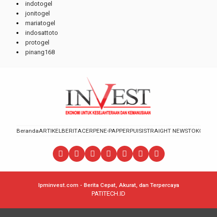
indotogel
jonitogel
mariatogel
indosattoto
protogel
pinang168
Beranda
ARTIKEL
BERITA
CERPEN
E-PAPPER
PUISI
STRAIGHT NEWS
TOKOH
lpminvest.com - Berita Cepat, Akurat, dan Terpercaya
PATITECH.ID