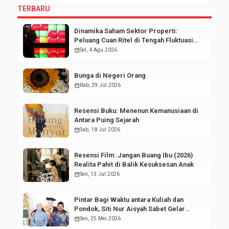
TERBARU
Dinamika Saham Sektor Properti:
Peluang Cuan Ritel di Tengah Fluktuasi
Pasar Modal
calendar_month
Sel, 4 Agu 2026
Bunga di Negeri Orang
calendar_month
Rab, 29 Jul 2026
Resensi Buku: Menenun Kemanusiaan di
Antara Puing Sejarah
calendar_month
Sab, 18 Jul 2026
Resensi Film: Jangan Buang Ibu (2026)
Realita Pahit di Balik Kesuksesan Anak
calendar_month
Sen, 13 Jul 2026
Pintar Bagi Waktu antara Kuliah dan
Pondok, Siti Nur Aisyah Sabet Gelar
Wisudawan Terbaik
calendar_month
Sen, 25 Mei 2026