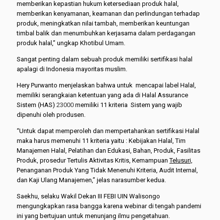
memberikan kepastian hukum ketersediaan produk halal,
memberikan kenyamanan, keamanan dan perlindungan terhadap
produk, meningkatkan nilai tambah, memberikan keuntungan
timbal balik dan menumbuhkan kerjasama dalam perdagangan
produk halal,” ungkap Khotibul Umam.
Sangat penting dalam sebuah produk memiliki sertifikasi halal
apalagi di Indonesia mayoritas muslim.
Hery Purwanto menjelaskan bahwa untuk mencapai label Halal,
memiliki serangkaian ketentuan yang ada di Halal Assurance
Sistem (HAS)
23000
memiliki 11 kriteria Sistem yang wajib
dipenuhi oleh produsen.
“Untuk dapat memperoleh dan mempertahankan sertifikasi Halal
maka harus memenuhi 11 kriteria yaitu : Kebijakan Halal, Tim
Manajemen Halal, Pelatihan dan Edukasi, Bahan, Produk, Fasilitas
Produk, prosedur Tertulis Aktivitas Kritis, Kemampuan
Telusuri,
Penanganan Produk Yang Tidak Menenuhi Kriteria, Audit Internal,
dan Kaji Ulang Manajemen,” jelas narasumber kedua.
Saekhu, selaku Wakil Dekan III FEBI UIN Walisongo
mengungkapkan rasa bangga karena webinar di tengah pandemi
ini yang bertujuan untuk menunjang ilmu pengetahuan.