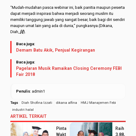
“Mudah-mudahan pasca webinar ini, baik panitia maupun peserta
dapat menjadi inspirasi bahwa menjadi seorang muslim itu
memiliki tanggung jawab yang sangat besar, baik bagi diri sendiri
maupun umat lain yang ada di dunia,” pungkasnya.(Dikana,
Diah_
[i]
).
Baca juga:
Demam Batu Akik, Penjual Kegirangan
Baca juga:
Pagelaran Musik Ramaikan Closing Ceremony FEBI
Fair 2018
Penulis
: admin1
Tags
Diah Shofina Izzati
dikana alfina
HMJ Manajemen Febi
industri halal
ARTIKEL TERKAIT
Pintar Bagi
Raih IPK
Waktu
3.88, Sept