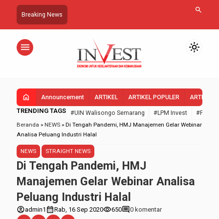
search
Breaking News
menu
light_mode
home
Announcement
ARTIKEL
ARTIKEL POPULER
ARTIKEL 
TRENDING TAGS
#UIN Walisongo Semarang
#LPM Invest
#FEBI U
Beranda
»
NEWS
»
Di Tengah Pandemi, HMJ Manajemen Gelar Webinar
Analisa Peluang Industri Halal
NEWS
STRAIGHT NEWS
Di Tengah Pandemi, HMJ
Manajemen Gelar Webinar Analisa
Peluang Industri Halal
account_circle
calendar_month
visibility
comment
admin1
Rab, 16 Sep 2020
650
0 komentar