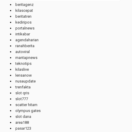
beritagenz
kilascepat
beritatren
kediripos
portalnews
intikabar
agendaharian
ranahberita
autoviral
mantapnews
teknotips
kilaslive
lensanow
nusaupdate
trenfakta
slot qris
slot777
scatter hitam
olympus gates
slot dana
area188
pasar123