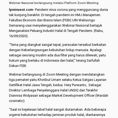
Webinar Nasional berlangsung melalui Platform Zoom Meeting
lpminvest.com-
Pandemi virus corona yang mengguncang dunia
tak kunjung berakhir. Di tengah pandemi ini HMJ Manajemen
Fakultas Ekonomi dan Bisnis Islam (FEBI) UIN Walisongo
Semarang usai menyelenggarakan Webinar Nasional bertajuk
Menganalisis Peluang Industri Halal di Tengah Pandemi. (Rabu,
16/09/2020).
“Tema yang diangkat sangat tepat, persoalan tersebut berkaitan
dengan Keberlangsungan kebutuhan hidup manusia. Apalagi
sebagai seorang muslim ada dua filter yang harus dilewati, yaitu
hukum yang berlaku di Indonesia dan halal,” terang Saifullah
Dekan FEBI.
Webinar berlangsung di Zoom Meeting dengan mendatangkan
tiga pemateri yaitu Khotibul Umam selaku Ketua Satgas Layanan
Sertifikat Halal Jawa Tengah, kedua Hery Purwanto, Sebagai
Direktur Lembaga Penyelenggara Halal UNSIQ dan Terakhir
Diannisa Widyasari sebagai Market Development Officer (Wardah
cosmetic).
“Saat ini kejelasan label halal sangat diutamakan. Ada beberapa
urgensi kebutuhan terhadap jaminan produk halal, diantarannya