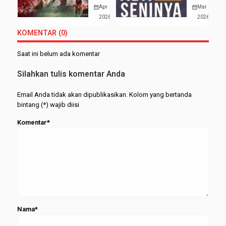
Kesukses
All
calendar_month
Apr
calendar_month
Mar
Anak
2026
2026
KOMENTAR (0)
Saat ini belum ada komentar
Silahkan tulis komentar Anda
Email Anda tidak akan dipublikasikan. Kolom yang bertanda
bintang (*) wajib diisi
Komentar*
Nama*