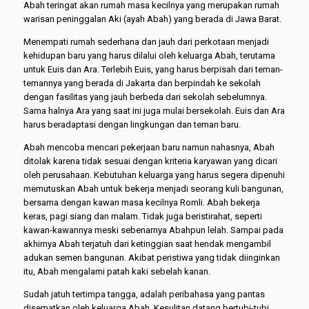
Abah teringat akan rumah masa kecilnya yang merupakan rumah
warisan peninggalan Aki (ayah Abah) yang berada di Jawa Barat.
Menempati rumah sederhana dan jauh dari perkotaan menjadi
kehidupan baru yang harus dilalui oleh keluarga Abah, terutama
untuk Euis dan Ara. Terlebih Euis, yang harus berpisah dari teman-
temannya yang berada di Jakarta dan berpindah ke sekolah
dengan fasilitas yang jauh berbeda dari sekolah sebelumnya.
Sama halnya Ara yang saat ini juga mulai bersekolah. Euis dan Ara
harus beradaptasi dengan lingkungan dan teman baru.
Abah mencoba mencari pekerjaan baru namun nahasnya, Abah
ditolak karena tidak sesuai dengan kriteria karyawan yang dicari
oleh perusahaan. Kebutuhan keluarga yang harus segera dipenuhi
memutuskan Abah untuk bekerja menjadi seorang kuli bangunan,
bersama dengan kawan masa kecilnya Romli. Abah bekerja
keras, pagi siang dan malam. Tidak juga beristirahat, seperti
kawan-kawannya meski sebenarnya Abahpun lelah. Sampai pada
akhirnya Abah terjatuh dari ketinggian saat hendak mengambil
adukan semen bangunan. Akibat peristiwa yang tidak diinginkan
itu, Abah mengalami patah kaki sebelah kanan.
Sudah jatuh tertimpa tangga, adalah peribahasa yang pantas
disematkan oleh keluarga Abah. Kesulitan datang bertubi-tubi,