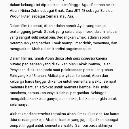
dalam keluarga ini diperankan oleh Ringgo Agus Rahman selaku
Abah, Nirina Zubir sebagai Emak, Zara JKT 48 sebagai Euis dan
Widuri Puteri sebagai Cemara atau Ara.
Dalam film tersebut, Abah adalah sosok Ayah yang sangat
bertanggung jawab. Sosok yang selalu siap meski dalam situasi
yang sangat sulit sekalipun. Sedangkan Emak, adalah sosok
perempuan yang cerdas. Emak mampu mendidik, menerima, dan
menguatkan Abah dalam kondisi bagaimanapun.
Dalam film ini, rumah Abah disita oleh
debt collector
karena
hutang perusahaan yang dilakukan oleh Kakak Iparnya, Fajar.
Penyitaan dilakukan pada saat pelaksanaan pesta ulang tahun
Euis yang ke-13 tahun. Akibat penyitaan tersebut, Abah dan
keluarga harus tinggal di kantor untuk sementara waktu. Sempat
meminta bantuan advokat untuk meminta kembali hak milik
rumahnya, namun kasusnya kalah di pengadilan. Sehingga
mengakibatkan keluarganya jatuh miskin, bahkan mungkin untuk
selamanya.
Akibat kejadian tersebut terpaksa Abah, Emak, Euis dan Ara harus
tidur di ruangan kerja Abah di kantor, yang juga dijadikan sebagai
tempat tinggal untuk sementara waktu. Sampai pada akhirnya