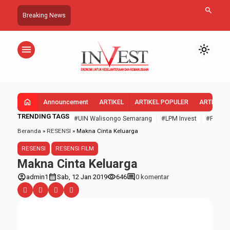
search
Breaking News
menu
light_mode
home
Announcement
ARTIKEL
ARTIKEL POPULER
ARTIKEL 
TRENDING TAGS
#UIN Walisongo Semarang
#LPM Invest
#FEBI U
Beranda
»
RESENSI
»
Makna Cinta Keluarga
RESENSI
RESENSI FILM
Makna Cinta Keluarga
account_circle
calendar_month
visibility
comment
admin1
Sab, 12 Jan 2019
646
0 komentar