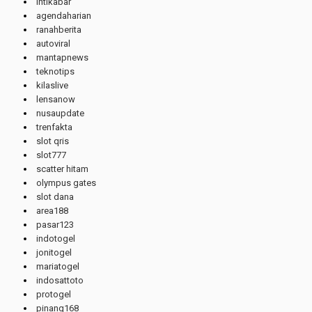
intikabar
agendaharian
ranahberita
autoviral
mantapnews
teknotips
kilaslive
lensanow
nusaupdate
trenfakta
slot qris
slot777
scatter hitam
olympus gates
slot dana
area188
pasar123
indotogel
jonitogel
mariatogel
indosattoto
protogel
pinang168