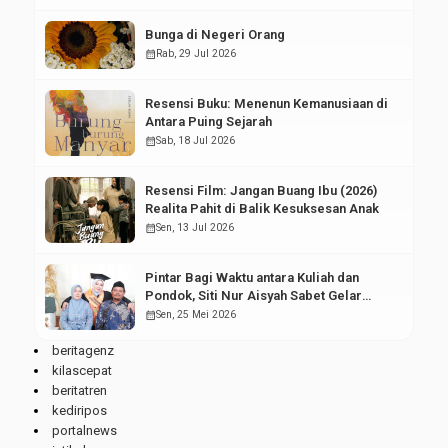
Bunga di Negeri Orang
calendar_month
Rab, 29 Jul 2026
Resensi Buku: Menenun Kemanusiaan di
Antara Puing Sejarah
calendar_month
Sab, 18 Jul 2026
Resensi Film: Jangan Buang Ibu (2026)
Realita Pahit di Balik Kesuksesan Anak
calendar_month
Sen, 13 Jul 2026
Pintar Bagi Waktu antara Kuliah dan
Pondok, Siti Nur Aisyah Sabet Gelar
Wisudawan Terbaik
calendar_month
Sen, 25 Mei 2026
beritagenz
kilascepat
beritatren
kediripos
portalnews