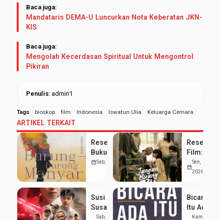
Baca juga:
Mandataris DEMA-U Luncurkan Nota Keberatan JKN-
KIS
Baca juga:
Mengolah Kecerdasan Spiritual Untuk Mengontrol
Pikiran
Penulis
: admin1
Tags
bioskop
film
Indonesia
Iswatun Ulia
Keluarga Cemara
ARTIKEL TERKAIT
Resensi
Resensi
Buku:
Film:
Menenun
Jangan
calendar_month
Sab, 18 Jul 2026
Sen, 13 Jul
calendar_month
Kemanusiaan
Buang Ibu
2026
di Antara
(2026)
Puing
Realita
Susi
Bicara
Sejarah
Pahit di
Susanti
Itu Ada
Balik
– Love
Seninya
Sab, 18
Kam, 26