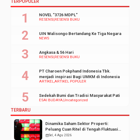
TERPOPULER
NOVEL “3726 MDPL”
RESENSI
RESENSI BUKU
UIN Walisongo Bertandang Ke Tiga Negara
NEWS
Angkasa & 56 Hari
RESENSI
RESENSI BUKU
PT Charoen Pokphand Indonesia Tbk.
menjadi inspirasi Bagi UMKM di Indonesia
ARTIKEL
ARTIKEL POPULER
Sedekah Bumi dan Tradisi Masyarakat Pati
ESAI BUDAYA
Uncategorized
TERBARU
Dinamika Saham Sektor Properti:
Peluang Cuan Ritel di Tengah Fluktuasi
Pasar Modal
calendar_month
Sel, 4 Agu 2026