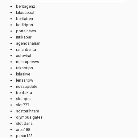
beritagenz
kilascepat
beritatren
kediripos
portalnews
intikabar
agendaharian
ranahberita
autoviral
mantapnews
teknotips
kilaslive
lensanow
nusaupdate
trenfakta
slot qris
slot777
scatter hitam
olympus gates
slot dana
area188
pasar123