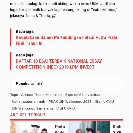
menarik, apalagi ketika tadi akting waktu expo UKM. Jadi aku
ingin belajar lebih banyak lagi tentang akting di Teater Mimbar,”
jelasnya. Nuha & Thoriq
_[i]
Baca juga:
Kecelakaan dalam Pertandingan Futsal Putra Piala
FEBI Tahun Ini
Baca juga:
DAFTAR 10 ESAI TERBAIK NATIONAL ESSAY
COMPETITION (NEC) 2019 LPM INVEST
Penulis
: admin1
Tags
Ahmad Thoriq Khairullah
Expo UKM Universitas
Nuha izzaturrahmah
PBAK UIN Walisongo 2023
Stan UKM-U
UIN Walisongo Semarang
Visit UKM-U
ARTIKEL TERKAIT
Pintar Bagi
Raih IPK
Waktu
3.88, Sept