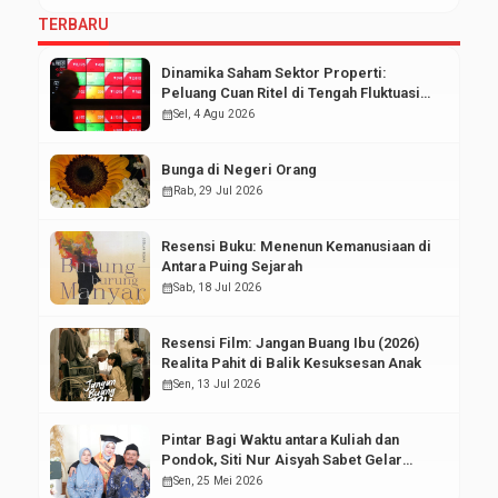
TERBARU
Dinamika Saham Sektor Properti:
Peluang Cuan Ritel di Tengah Fluktuasi
Pasar Modal
calendar_month
Sel, 4 Agu 2026
Bunga di Negeri Orang
calendar_month
Rab, 29 Jul 2026
Resensi Buku: Menenun Kemanusiaan di
Antara Puing Sejarah
calendar_month
Sab, 18 Jul 2026
Resensi Film: Jangan Buang Ibu (2026)
Realita Pahit di Balik Kesuksesan Anak
calendar_month
Sen, 13 Jul 2026
Pintar Bagi Waktu antara Kuliah dan
Pondok, Siti Nur Aisyah Sabet Gelar
Wisudawan Terbaik
calendar_month
Sen, 25 Mei 2026