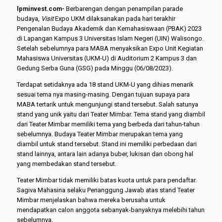
lpminvest.com-
Berbarengan dengan penampilan parade
budaya,
Visit
Expo UKM dilaksanakan pada hari terakhir
Pengenalan Budaya Akademik dan Kemahasiswaan (PBAK) 2023
di Lapangan Kampus 3 Universitas Islam Negeri (UIN) Walisongo.
Setelah sebelumnya para MABA menyaksikan Expo Unit Kegiatan
Mahasiswa Universitas (UKM-U) di Auditorium 2 Kampus 3 dan
Gedung Serba Guna (GSG) pada Minggu (06/08/2023).
Terdapat setidaknya ada 18 stand UKM-U yang dihias menarik
sesuai tema nya masing-masing. Dengan tujuan supaya para
MABA tertarik untuk mengunjungi stand tersebut. Salah satunya
stand yang unik yaitu dari Teater Mimbar. Tema stand yang diambil
dari Teater Mimbar memiliki tema yang berbeda dari tahun-tahun
sebelumnya. Budaya Teater Mimbar merupakan tema yang
diambil untuk stand tersebut. Stand ini memiliki perbedaan dari
stand lainnya, antara lain adanya buber, lukisan dan obong hal
yang membedakan stand tersebut.
Teater Mimbar tidak memiliki batas kuota untuk para pendaftar.
Sagiva Mahasina selaku Penanggung Jawab atas stand Teater
Mimbar menjelaskan bahwa mereka berusaha untuk
mendapatkan calon anggota sebanyak-banyaknya melebihi tahun
sebelumnya.