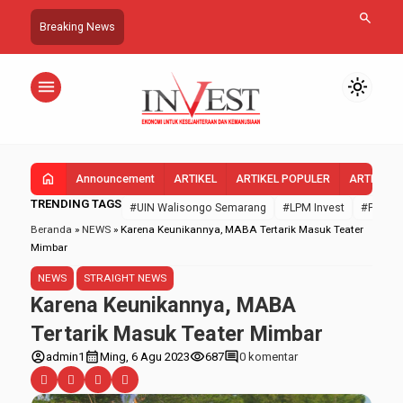
search
Breaking News
menu
light_mode
home
Announcement
ARTIKEL
ARTIKEL POPULER
ARTIKEL 
TRENDING TAGS
#UIN Walisongo Semarang
#LPM Invest
#FEBI U
Beranda
»
NEWS
»
Karena Keunikannya, MABA Tertarik Masuk Teater
Mimbar
NEWS
STRAIGHT NEWS
Karena Keunikannya, MABA
Tertarik Masuk Teater Mimbar
account_circle
calendar_month
visibility
comment
admin1
Ming, 6 Agu 2023
687
0 komentar