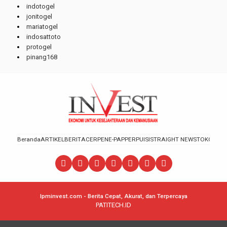
indotogel
jonitogel
mariatogel
indosattoto
protogel
pinang168
Beranda
ARTIKEL
BERITA
CERPEN
E-PAPPER
PUISI
STRAIGHT NEWS
TOKOH
lpminvest.com - Berita Cepat, Akurat, dan Terpercaya
PATITECH.ID