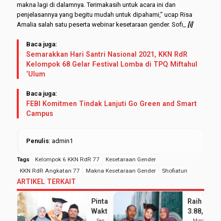
makna lagi di dalamnya. Terimakasih untuk acara ini dan
penjelasannya yang begitu mudah untuk dipahami,” ucap Risa
Amalia salah satu peserta webinar kesetaraan gender. Sofi_
[i]
Baca juga:
Semarakkan Hari Santri Nasional 2021, KKN RdR
Kelompok 68 Gelar Festival Lomba di TPQ Miftahul
‘Ulum
Baca juga:
FEBI Komitmen Tindak Lanjuti Go Green and Smart
Campus
Penulis
: admin1
Tags
Kelompok 6 KKN RdR 77
Kesetaraan Gender
KKN RdR Angkatan 77
Makna Kesetaraan Gender
Shofiatun
ARTIKEL TERKAIT
Pintar Bagi
Raih IPK
Waktu
3.88, Sept
antara
Kumala
Sen, 25 Mei
Ming, 24 Me