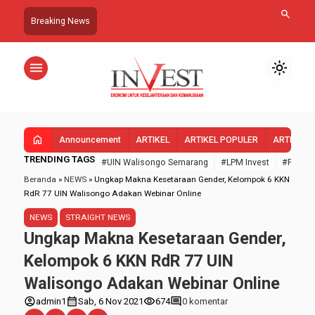
search
Breaking News
menu
light_mode
home
Announcement
ARTIKEL
ARTIKEL POPULER
ARTIKEL 
TRENDING TAGS
#UIN Walisongo Semarang
#LPM Invest
#FEBI U
Beranda
»
NEWS
»
Ungkap Makna Kesetaraan Gender, Kelompok 6 KKN
RdR 77 UIN Walisongo Adakan Webinar Online
NEWS
STRAIGHT NEWS
Ungkap Makna Kesetaraan Gender,
Kelompok 6 KKN RdR 77 UIN
Walisongo Adakan Webinar Online
account_circle
calendar_month
visibility
comment
admin1
Sab, 6 Nov 2021
674
0 komentar