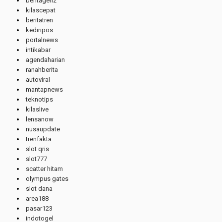
beritagenz
kilascepat
beritatren
kediripos
portalnews
intikabar
agendaharian
ranahberita
autoviral
mantapnews
teknotips
kilaslive
lensanow
nusaupdate
trenfakta
slot qris
slot777
scatter hitam
olympus gates
slot dana
area188
pasar123
indotogel