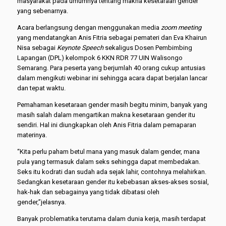
masyarakat pada umumnya tentang makna kesetaraan gender
yang sebenarnya.
Acara berlangsung dengan menggunakan media
zoom meeting
yang mendatangkan Anis Fitria sebagai pemateri dan Eva Khairun
Nisa sebagai
Keynote Speech
sekaligus Dosen Pembimbing
Lapangan (DPL) kelompok 6 KKN RDR 77 UIN Walisongo
Semarang. Para peserta yang berjumlah 40 orang cukup antusias
dalam mengikuti webinar ini sehingga acara dapat berjalan lancar
dan tepat waktu.
Pemahaman kesetaraan gender masih begitu minim, banyak yang
masih salah dalam mengartikan makna kesetaraan gender itu
sendiri. Hal ini diungkapkan oleh Anis Fitria dalam pemaparan
materinya.
“Kita perlu paham betul mana yang masuk dalam gender, mana
pula yang termasuk dalam seks sehingga dapat membedakan.
Seks itu kodrati dan sudah ada sejak lahir, contohnya melahirkan.
Sedangkan kesetaraan gender itu kebebasan akses-akses sosial,
hak-hak dan sebagainya yang tidak dibatasi oleh
gender,”jelasnya.
Banyak problematika terutama dalam dunia kerja, masih terdapat