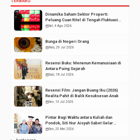
TERBARU
Dinamika Saham Sektor Properti:
Peluang Cuan Ritel di Tengah Fluktuasi
Pasar Modal
calendar_month
Sel, 4 Agu 2026
Bunga di Negeri Orang
calendar_month
Rab, 29 Jul 2026
Resensi Buku: Menenun Kemanusiaan di
Antara Puing Sejarah
calendar_month
Sab, 18 Jul 2026
Resensi Film: Jangan Buang Ibu (2026)
Realita Pahit di Balik Kesuksesan Anak
calendar_month
Sen, 13 Jul 2026
Pintar Bagi Waktu antara Kuliah dan
Pondok, Siti Nur Aisyah Sabet Gelar
Wisudawan Terbaik
calendar_month
Sen, 25 Mei 2026