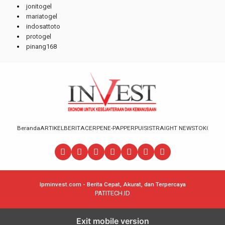
jonitogel
mariatogel
indosattoto
protogel
pinang168
Beranda
ARTIKEL
BERITA
CERPEN
E-PAPPER
PUISI
STRAIGHT NEWS
TOKOH
lpminvest.com - Berita Cepat, Akurat, dan Terpercaya
PATITECH.ID
Exit mobile version