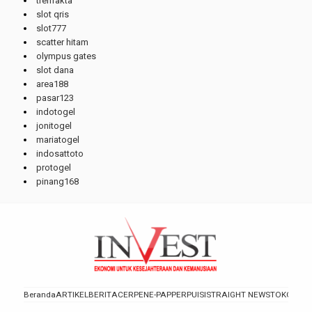
trenfakta
slot qris
slot777
scatter hitam
olympus gates
slot dana
area188
pasar123
indotogel
jonitogel
mariatogel
indosattoto
protogel
pinang168
Beranda
ARTIKEL
BERITA
CERPEN
E-PAPPER
PUISI
STRAIGHT NEWS
TOKOH