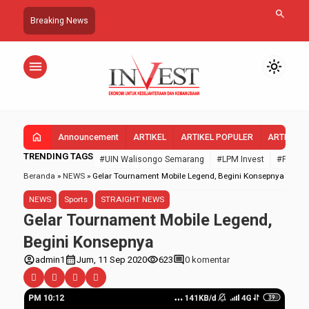
search
Breaking News
menu
light_mode
home
Announcement
ARTIKEL
ARTIKEL POPULER
ARTIKEL 
TRENDING TAGS
#UIN Walisongo Semarang
#LPM Invest
#FEBI U
Beranda
»
NEWS
»
Gelar Tournament Mobile Legend, Begini Konsepnya
NEWS
Sports
STRAIGHT NEWS
Gelar Tournament Mobile Legend,
Begini Konsepnya
account_circle
calendar_month
visibility
comment
admin1
Jum, 11 Sep 2020
623
0 komentar