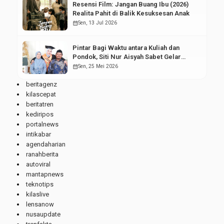
Resensi Film: Jangan Buang Ibu (2026)
Realita Pahit di Balik Kesuksesan Anak
calendar_month
Sen, 13 Jul 2026
Pintar Bagi Waktu antara Kuliah dan
Pondok, Siti Nur Aisyah Sabet Gelar
Wisudawan Terbaik
calendar_month
Sen, 25 Mei 2026
beritagenz
kilascepat
beritatren
kediripos
portalnews
intikabar
agendaharian
ranahberita
autoviral
mantapnews
teknotips
kilaslive
lensanow
nusaupdate