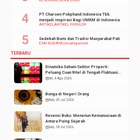
PT Charoen Pokphand Indonesia Tbk.
menjadi inspirasi Bagi UMKM di Indonesia
ARTIKEL
ARTIKEL POPULER
Sedekah Bumi dan Tradisi Masyarakat Pati
ESAI BUDAYA
Uncategorized
TERBARU
Dinamika Saham Sektor Properti:
Peluang Cuan Ritel di Tengah Fluktuasi
Pasar Modal
calendar_month
Sel, 4 Agu 2026
Bunga di Negeri Orang
calendar_month
Rab, 29 Jul 2026
Resensi Buku: Menenun Kemanusiaan di
Antara Puing Sejarah
calendar_month
Sab, 18 Jul 2026