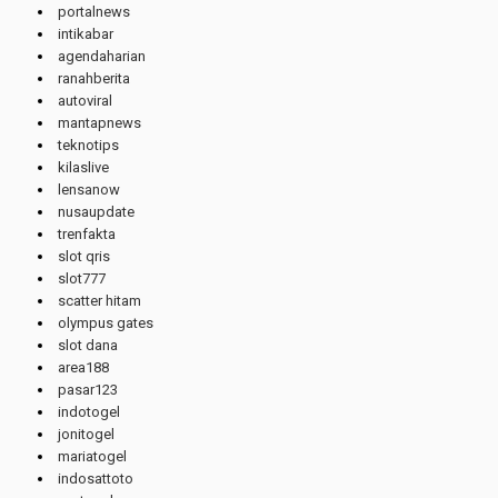
portalnews
intikabar
agendaharian
ranahberita
autoviral
mantapnews
teknotips
kilaslive
lensanow
nusaupdate
trenfakta
slot qris
slot777
scatter hitam
olympus gates
slot dana
area188
pasar123
indotogel
jonitogel
mariatogel
indosattoto