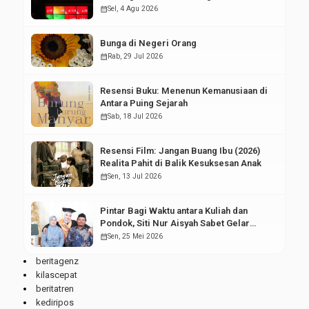
Pasar Modal
calendar_month
Sel, 4 Agu 2026
Bunga di Negeri Orang
calendar_month
Rab, 29 Jul 2026
Resensi Buku: Menenun Kemanusiaan di
Antara Puing Sejarah
calendar_month
Sab, 18 Jul 2026
Resensi Film: Jangan Buang Ibu (2026)
Realita Pahit di Balik Kesuksesan Anak
calendar_month
Sen, 13 Jul 2026
Pintar Bagi Waktu antara Kuliah dan
Pondok, Siti Nur Aisyah Sabet Gelar
Wisudawan Terbaik
calendar_month
Sen, 25 Mei 2026
beritagenz
kilascepat
beritatren
kediripos