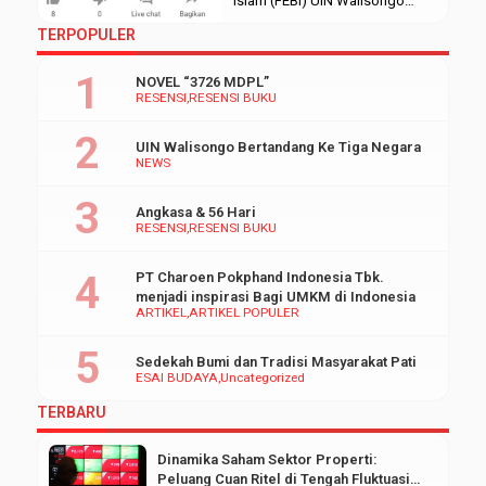
Islam (FEBI) UIN Walisongo
untuk pertama kalinya
TERPOPULER
menggelar Turnamen E-Sport.
Berlangsung selama empat hari
NOVEL “3726 MDPL”
yaitu mulai tanggal 11-14
RESENSI
RESENSI BUKU
September 2020. Turnamen
Mobile Legend hanya untuk
UIN Walisongo Bertandang Ke Tiga Negara
mahasiswa aktif UIN Walisongo
NEWS
Semarang dengan kuota
terbatas, yaitu 32 atlet. Disiarkan
Angkasa & 56 Hari
langsung melalui kanal youtube
RESENSI
RESENSI BUKU
UKM EBI Sport […]
PT Charoen Pokphand Indonesia Tbk.
menjadi inspirasi Bagi UMKM di Indonesia
ARTIKEL
ARTIKEL POPULER
Sedekah Bumi dan Tradisi Masyarakat Pati
ESAI BUDAYA
Uncategorized
TERBARU
Dinamika Saham Sektor Properti:
Peluang Cuan Ritel di Tengah Fluktuasi