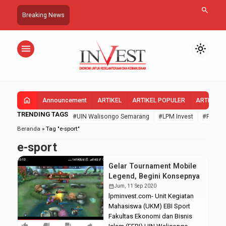
search
Breaking News
menu
light_mode
home
Announcement
ARTIKEL
ARTIKEL POPULER
ARTIKEL 
TRENDING TAGS
#UIN Walisongo Semarang
#LPM Invest
#FEBI U
Beranda
»
Tag "e-sport"
e-sport
Gelar Tournament Mobile
Legend, Begini Konsepnya
calendar_month
Jum, 11 Sep 2020
lpminvest.com- Unit Kegiatan
Mahasiswa (UKM) EBI Sport
Fakultas Ekonomi dan Bisnis