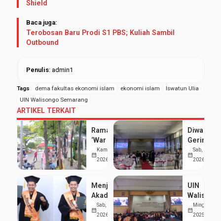
Shield
Baca juga:
Terobosan Baru Prodi S1 PBS; Kuliah Sambil
Outbound
Penulis
: admin1
Tags
dema fakultas ekonomi islam
ekonomi islam
Iswatun Ulia
UIN Walisongo Semarang
ARTIKEL TERKAIT
Ramai
Diwarnai
‘War Takjil’
Gerimis,
di Sekitar
UIN
Kam, 19 Mar
Sab, 7 Feb
calendar_month
calendar_month
Kampus 3
Walisong
2026
2026
UIN
Luluskan
Walisongo:
1.277
Menjaga
UIN
Mahasiswa
Mahasisw
Akademik
Walisong
Hemat
pada
di Tengah
Gelar
Sab, 7 Feb
Ming, 2 Nov
UMKM
Wisuda
calendar_month
calendar_month
Organisasi,
Wisuda S
2026
2025
Merapat
Periode