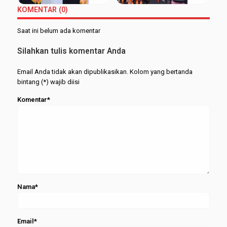
Aji Raih
ke-98,
Februari
KOMENTAR (0)
Wisudawan
Kukuhkan
2026
Terbaik
515
Saat ini belum ada komentar
FEBI
Wisudawa
dari
Silahkan tulis komentar Anda
Berbagai
Jenjang
Email Anda tidak akan dipublikasikan. Kolom yang bertanda
bintang (*) wajib diisi
Komentar*
Nama*
Email*