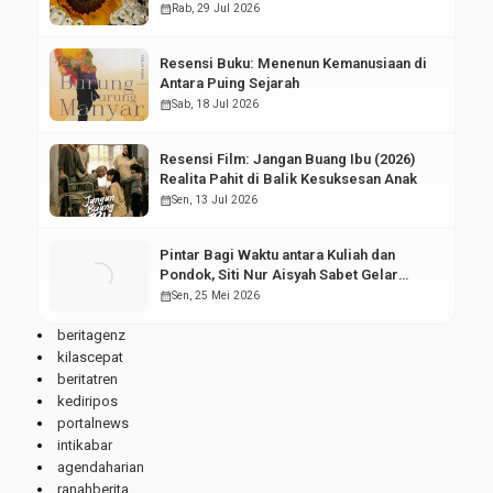
calendar_month
Rab, 29 Jul 2026
Resensi Buku: Menenun Kemanusiaan di
Antara Puing Sejarah
calendar_month
Sab, 18 Jul 2026
Resensi Film: Jangan Buang Ibu (2026)
Realita Pahit di Balik Kesuksesan Anak
calendar_month
Sen, 13 Jul 2026
Pintar Bagi Waktu antara Kuliah dan
Pondok, Siti Nur Aisyah Sabet Gelar
Wisudawan Terbaik
calendar_month
Sen, 25 Mei 2026
beritagenz
kilascepat
beritatren
kediripos
portalnews
intikabar
agendaharian
ranahberita