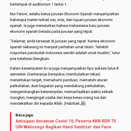
bertempat di auditorium 1 lantai 1.
Nur Fatoni, selaku ketua jurusan Ekonomi Syariah menyampaikan
beberapa materi terkait visi, misi, dan tujuan jurusan ekonomi
syariah. Ia juga menuturkan bahwa mahasiswa baru jurusan
ekonomi syariah berada pada jurusan yang tepat.
“Selamat, anda tersesat di jurusan yang tepat. Karena ekonomi
syariah sekarang ini menjadi perhatian umat Islam. Terlebih
mayoritas penduduk Indonesia sendiri adalah umat muslim,” tutur
pria kelahiran Bengkulu.
Dalam kesempatan itu ia juga menyampaikan tips sukses lulus 8
semester. Diantaranya bersyukur, membulatkan tekad,
menentukan target, memahami panduan, mematuhi aturan
perkuliahan, ikuti kegiatan yang mendukung perkuliahan,
mengembangkan keterampilan, memanfaatkan waktu sebaik
mungkin, mengingat usaha dan kerja keras orang tua dan
mendekatkan diri kepada Allah. (Habibah_[
i
])
Baca juga:
Antisipasi Ancaman Covid-19, Peserta KKN RDR 75
UIN Walisongo Bagikan Hand Sanitizer dan Face