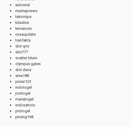
autoviral
mantapnews
teknotips
kilaslive
lensanow
nusaupdate
trenfakta
slot qris
slot777
scatter hitam
olympus gates
slot dana
area188
pasar123
indotogel
jonitogel
mariatogel
indosattoto
protogel
pinang168