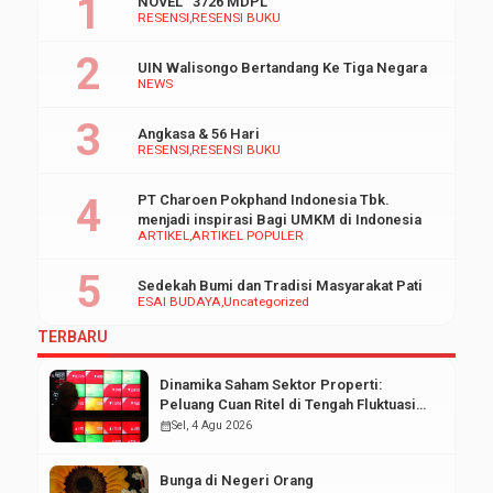
NOVEL “3726 MDPL”
RESENSI
RESENSI BUKU
UIN Walisongo Bertandang Ke Tiga Negara
NEWS
Angkasa & 56 Hari
RESENSI
RESENSI BUKU
PT Charoen Pokphand Indonesia Tbk.
menjadi inspirasi Bagi UMKM di Indonesia
ARTIKEL
ARTIKEL POPULER
Sedekah Bumi dan Tradisi Masyarakat Pati
ESAI BUDAYA
Uncategorized
TERBARU
Dinamika Saham Sektor Properti:
Peluang Cuan Ritel di Tengah Fluktuasi
Pasar Modal
calendar_month
Sel, 4 Agu 2026
Bunga di Negeri Orang