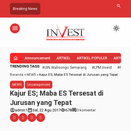
search
Breaking News
menu
light_mode
home
Announcement
ARTIKEL
ARTIKEL POPULER
ARTIKEL 
TRENDING TAGS
#UIN Walisongo Semarang
#LPM Invest
#FEBI U
Beranda
»
NEWS
»
Kajur ES; Maba ES Tersesat di Jurusan yang Tepat
NEWS
Uncategorized
Kajur ES; Maba ES Tersesat di
Jurusan yang Tepat
account_circle
calendar_month
visibility
comment
admin1
Sel, 22 Agu 2017
678
0 komentar