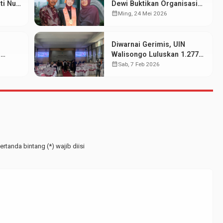
ti Nur
Dewi Buktikan Organisasi
dan Prestasi Akademik
calendar_month
Ming, 24 Mei 2026
Bisa Berjalan Serasi
Diwarnai Gerimis, UIN
N
Walisongo Luluskan 1.277
wa
Mahasiswa pada Wisuda
calendar_month
Sab, 7 Feb 2026
at
Periode Februari 2026
rtanda bintang (*) wajib diisi