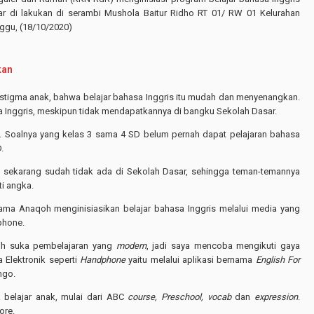
ar di lakukan di serambi Mushola Baitur Ridho RT 01/ RW 01 Kelurahan
gu, (18/10/2020)
kan
 stigma anak, bahwa belajar bahasa Inggris itu mudah dan menyenangkan.
sa Inggris, meskipun tidak mendapatkannya di bangku Sekolah Dasar.
k. Soalnya yang kelas 3 sama 4 SD belum pernah dapat pelajaran bahasa
.
s sekarang sudah tidak ada di Sekolah Dasar, sehingga teman-temannya
i angka.
ma Anaqoh menginisiasikan belajar bahasa Inggris melalui media yang
phone.
bih suka pembelajaran yang
modern
, jadi saya mencoba mengikuti gaya
 Elektronik seperti
Handphone
yaitu melalui aplikasi bernama
English For
ngo.
 belajar anak, mulai dari ABC
course, Preschool, vocab
dan
expression
.
ore.