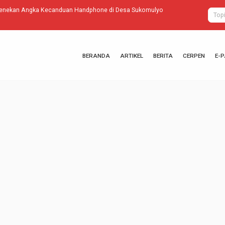
enekan Angka Kecanduan Handphone di Desa Sukomulyo
Peringati Ha
BERANDA
ARTIKEL
BERITA
CERPEN
E-