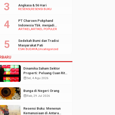
Angkasa & 56 Hari
RESENSI
RESENSI BUKU
PT Charoen Pokphand
Indonesia Tbk. menjadi
ARTIKEL
ARTIKEL POPULER
inspirasi Bagi UMKM di
Indonesia
Sedekah Bumi dan Tradisi
Masyarakat Pati
ESAI BUDAYA
Uncategorized
RBARU
Dinamika Saham Sektor
Properti: Peluang Cuan Ritel
di Tengah Fluktuasi Pasar
calendar_month
Sel, 4 Agu 2026
Modal
Bunga di Negeri Orang
calendar_month
Rab, 29 Jul 2026
Resensi Buku: Menenun
Kemanusiaan di Antara