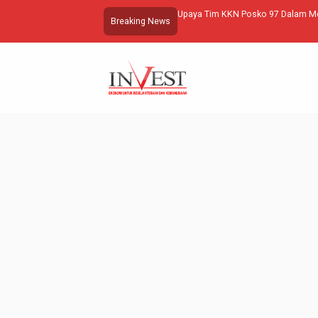
Upaya Tim KKN Posko 97 Dalam M
Breaking News