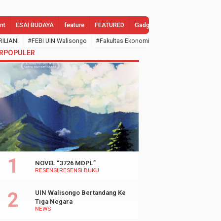
nt
ESAI BUDAYA
feature
FEATURED
Gadgets
GALLERY
Gend
RILIANI
#FEBI UIN Walisongo
#Fakultas Ekonomi dan Bisnis Islam
#febi
RPOPULER
NOVEL “3726 MDPL”
RESENSI
RESENSI BUKU
UIN Walisongo Bertandang Ke
Tiga Negara
NEWS