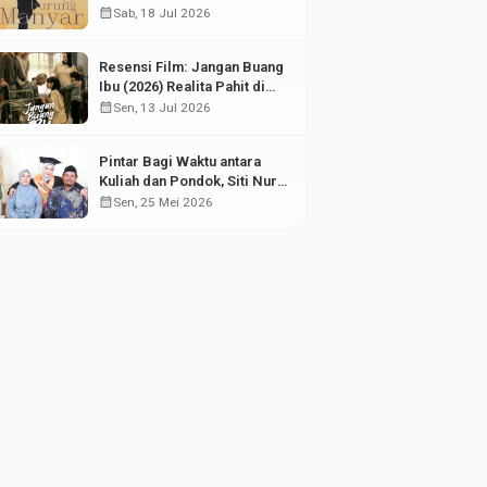
Puing Sejarah
calendar_month
Sab, 18 Jul 2026
Resensi Film: Jangan Buang
Ibu (2026) Realita Pahit di
Balik Kesuksesan Anak
calendar_month
Sen, 13 Jul 2026
Pintar Bagi Waktu antara
Kuliah dan Pondok, Siti Nur
Aisyah Sabet Gelar
calendar_month
Sen, 25 Mei 2026
Wisudawan Terbaik