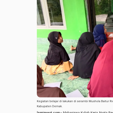
Kegiatan belajar di lakukan di serambi Mushola Baitur
Kabupaten Demak.
lpminvest.com
–
Mahasiswa Kuliah Kerja Nyata Re