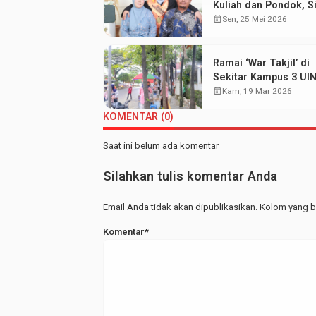
Kuliah dan Pondok, Si
Aisyah Sabet Gelar
calendar_month
Sen, 25 Mei 2026
Wisudawan Terbaik
Ramai ‘War Takjil’ di
Sekitar Kampus 3 UI
Walisongo: Mahasis
calendar_month
Kam, 19 Mar 2026
Hemat UMKM Merap
KOMENTAR (0)
Saat ini belum ada komentar
Silahkan tulis komentar Anda
Email Anda tidak akan dipublikasikan. Kolom yang be
Komentar*