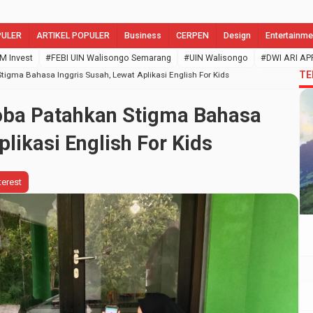
PULER
ARTIKEL POPULER
Business
CERPEN
Design
Entertainme
M Invest
#FEBI UIN Walisongo Semarang
#UIN Walisongo
#DWI ARI AP
TE
gma Bahasa Inggris Susah, Lewat Aplikasi English For Kids
ba Patahkan Stigma Bahasa
plikasi English For Kids
terest