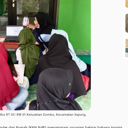
 Ridho RT 01/ RW 01 Kelurahan Dombo, Kecamatan Sayung,
guler dari Rumah (KKN RdR) menginisiasi program belajar bahasa Inggris