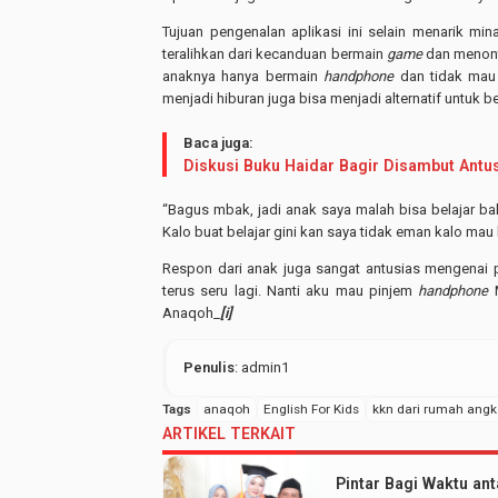
Tujuan pengenalan aplikasi ini selain menarik min
teralihkan dari kecanduan bermain
game
dan menont
anaknya hanya bermain
handphone
dan tidak mau b
menjadi hiburan juga bisa menjadi alternatif untuk be
Baca juga:
Diskusi Buku Haidar Bagir Disambut Antu
“Bagus mbak, jadi anak saya malah bisa belajar ba
Kalo buat belajar gini kan saya tidak eman kalo mau b
Respon dari anak juga sangat antusias mengenai p
terus seru lagi. Nanti aku mau pinjem
handphone
Anaqoh_
[i]
Penulis
: admin1
Tags
anaqoh
English For Kids
kkn dari rumah angk
ARTIKEL TERKAIT
Pintar Bagi Waktu ant