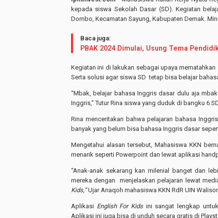
kepada siswa Sekolah Dasar (SD). Kegiatan belaj
Dombo, Kecamatan Sayung, Kabupaten Demak. Ming
Baca juga:
PBAK 2024 Dimulai, Usung Tema Pendidi
Kegiatan ini di lakukan sebagai upaya mematahkan
Serta solusi agar siswa SD tetap bisa belajar baha
“Mbak, belajar bahasa Inggris dasar dulu aja mba
Inggris,” Tutur Rina siswa yang duduk di bangku 6 SD
Rina menceritakan bahwa pelajaran bahasa Inggri
banyak yang belum bisa bahasa Inggris dasar sepert
Mengetahui alasan tersebut, Mahasiswa KKN berna
menarik seperti Powerpoint dan lewat aplikasi hand
“Anak-anak sekarang kan milenial banget dan le
mereka dengan menjelaskan pelajaran lewat media
Kids,”
Ujar Anaqoh mahasiswa KKN RdR UIN Waliso
Aplikasi
English For Kids
ini sangat lengkap untuk
Aplikasi ini juga bisa di unduh secara gratis di Playst