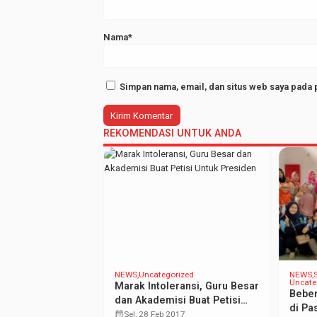
Nama*
Simpan nama, email, dan situs web saya pada 
REKOMENDASI UNTUK ANDA
T NEWS
NEWS
Uncategorized
NEWS
Uncate
Marak Intoleransi, Guru Besar
 Deras, Acara
Beber
dan Akademisi Buat Petisi
gsaan FEBI
di Pa
Untuk Presiden
calendar_month
Sel, 28 Feb 2017