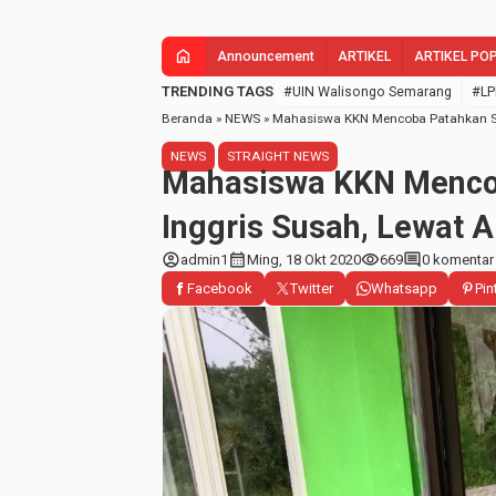
home
Announcement
ARTIKEL
ARTIKEL PO
TRENDING TAGS
#UIN Walisongo Semarang
#LP
Beranda
»
NEWS
»
Mahasiswa KKN Mencoba Patahkan Sti
NEWS
STRAIGHT NEWS
Mahasiswa KKN Menco
Inggris Susah, Lewat A
account_circle
calendar_month
visibility
comment
admin1
Ming, 18 Okt 2020
669
0 komentar
Facebook
Twitter
Whatsapp
Pin