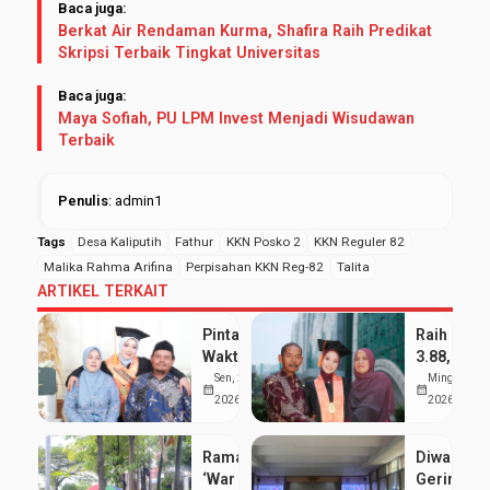
Baca juga:
Berkat Air Rendaman Kurma, Shafira Raih Predikat
Skripsi Terbaik Tingkat Universitas
Baca juga:
Maya Sofiah, PU LPM Invest Menjadi Wisudawan
Terbaik
Penulis
: admin1
Tags
Desa Kaliputih
Fathur
KKN Posko 2
KKN Reguler 82
Malika Rahma Arifina
Perpisahan KKN Reg-82
Talita
ARTIKEL TERKAIT
Pintar Bagi
Raih IPK
Waktu
3.88, Sept
antara
Kumala
Sen, 25 Mei
Ming, 24 Me
calendar_month
calendar_month
Kuliah dan
Dewi
2026
2026
Pondok,
Buktikan
Siti Nur
Organisas
Ramai
Diwarnai
Aisyah
dan
‘War Takjil’
Gerimis,
Sabet
Prestasi