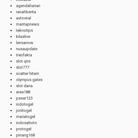
agendaharian
ranahberita
autoviral
mantapnews
teknotips
kilaslive
lensanow
nusaupdate
trenfakta
slot qris
slot777
scatter hitam
olympus gates
slot dana
area188
pasar123
indotogel
jonitogel
mariatogel
indosattoto
protogel
pinang168