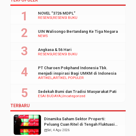
NOVEL “3726 MDPL”
RESENSI
RESENSI BUKU
UIN Walisongo Bertandang Ke Tiga Negara
NEWS
Angkasa & 56 Hari
RESENSI
RESENSI BUKU
PT Charoen Pokphand Indonesia Tbk.
menjadi inspirasi Bagi UMKM di Indonesia
ARTIKEL
ARTIKEL POPULER
Sedekah Bumi dan Tradisi Masyarakat Pati
ESAI BUDAYA
Uncategorized
TERBARU
Dinamika Saham Sektor Properti:
Peluang Cuan Ritel di Tengah Fluktuasi
Pasar Modal
calendar_month
Sel, 4 Agu 2026