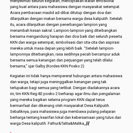
menyelimuti seluruh kegiatan, menciptakan ikatan emosional
yang kuat antara para mahasiswa dengan masyarakat setempat.
Acara pembacaan maulid ad-dibai ditutup dengan doa dan
dilanjutkan dengan makan bersama warga desa kaliputih. Setelah
itu, acara dilanjutkan dengan penerbangan lampion yang
menambah kesan sakral. Lampion-lampion yang diterbangkan
bersama mengandung harapan dan doa baik dari seluruh peserta
KKN dan warga setempat, simbolisasi dari cita-cita dan aspirasi
mereka untuk masa depan yang lebih baik. “Setelah lampion-
lampionnya diterbangkan, rasa sedihnya pecah bercampur aduk
bersama semua kenangan dan perjuangan yang telah dilalui
bersama,” ujar Galby (Kordes KKN Posko 2)
Kegiatan ini tidak hanya mempererat hubungan antara mahasiswa
dan warga, tetapi juga meninggalkan kenangan yang tak
terlupakan bagi semua yang terlibat. Dengan diadakannya acara
ini, tim KKN Reg-82 posko 2 berharap agar ilmu dan pengalaman
yang mereka bagikan selama program KKN dapat terus
bermanfaat dan dikenang oleh masyarakat Desa Kaliputih.
Sebaliknya, para mahasiswa juga membawa pulang pelajaran
berharga tentang kearifan lokal dan kebersamaan yang tulus dari
warga Desa kaliputih. Fathur&Talita&Malika
_[i]