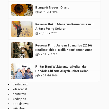
Bunga di Negeri Orang
calendar_month
Rab, 29 Jul 2026
Resensi Buku: Menenun Kemanusiaan di
Antara Puing Sejarah
calendar_month
Sab, 18 Jul 2026
Resensi Film: Jangan Buang Ibu (2026)
Realita Pahit di Balik Kesuksesan Anak
calendar_month
Sen, 13 Jul 2026
Pintar Bagi Waktu antara Kuliah dan
Pondok, Siti Nur Aisyah Sabet Gelar
Wisudawan Terbaik
calendar_month
Sen, 25 Mei 2026
beritagenz
kilascepat
beritatren
kediripos
portalnews
intikabar