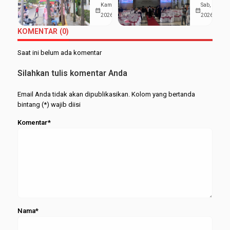
di Sekitar
UIN
Kam, 19 Mar
Sab, 7 Feb
Gelar
Akademik
calendar_month
calendar_month
Kampus 3
Walisong
2026
2026
Wisudawan
Bisa
UIN
Luluskan
Terbaik
Berjalan
KOMENTAR (0)
Walisongo:
1.277
Serasi
Mahasiswa
Mahasisw
Saat ini belum ada komentar
Hemat
pada
UMKM
Wisuda
Silahkan tulis komentar Anda
Merapat
Periode
Februari
Email Anda tidak akan dipublikasikan. Kolom yang bertanda
2026
bintang (*) wajib diisi
Komentar*
Nama*