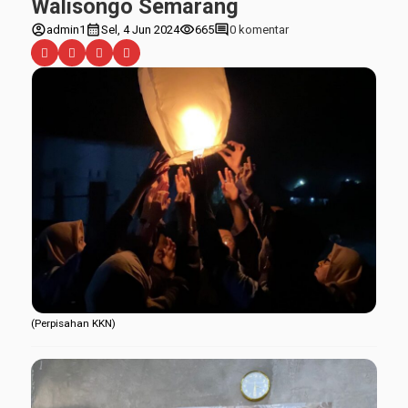
Walisongo Semarang
account_circle
calendar_month
visibility
comment
admin1
Sel, 4 Jun 2024
665
0 komentar
(Perpisahan KKN)