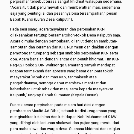
perpisahan tersebut terasa sangat khidmat walaupun sederhana.
“Acara itu tidak perlu mewah dan memberatkan mas, sederhana
saja yang penting isi dan pesannya bisa tersampaikan,” pesan
Bapak Kusno (Lurah Desa Kaliputih).
Pada sesi siang, acara tasyakuran dan perpisahan KKN
dilaksanakan tertutup bersama tokoh-tokoh Desa Kaliputih saja.
Acara dimulai dengan pembukaan, dilanjut dengan sambutan-
sambutan dan ceramah dari K.H. Nur Yasin dan diakhiri dengan
pemotongan tumpeng sebagai simbolis perpisahan KKN serta
doa. Acara berjalan dengan lancar dan penuh khidmat. Tim KKN
Reg-82 Posko 2 UIN Walisongo Semarang banyak mendapat
ucapan terimakasih dan apresisi yang besar dari para tokoh
masyarakat.“Mbak dan mas KKN, terimakasih atas
pengabdiannya, semoga dapat membawa manfaat dan
keberkahan untuk mbak dan mas, serta kepada masyarakat
Kaliputih,” ungkap Bapak Sumanan (Kepala Dusun).
Puncak acara perpisahan pada malam hari diisi dengan
pembacaan Maulid Ad-Dibai, sebuah tradisi keagamaan yang
mengisahkan kelahiran dan kehidupan Nabi Muhammad SAW
yang diiringi oleh lantunan shalawat dan pujian yang merdu dari
para mahasiswa dan warga desa. Suasana khidmat dan religius