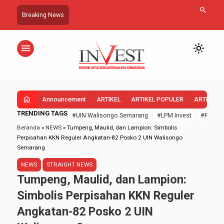
search
Breaking News
menu
light_mode
home
Announcement
ARTIKEL
ARTIKEL POPULER
ARTIKEL 
TRENDING TAGS
#UIN Walisongo Semarang
#LPM Invest
#FEBI U
Beranda
»
NEWS
»
Tumpeng, Maulid, dan Lampion: Simbolis
Perpisahan KKN Reguler Angkatan-82 Posko 2 UIN Walisongo
Semarang
NEWS
STRAIGHT NEWS
Tumpeng, Maulid, dan Lampion:
Simbolis Perpisahan KKN Reguler
Angkatan-82 Posko 2 UIN