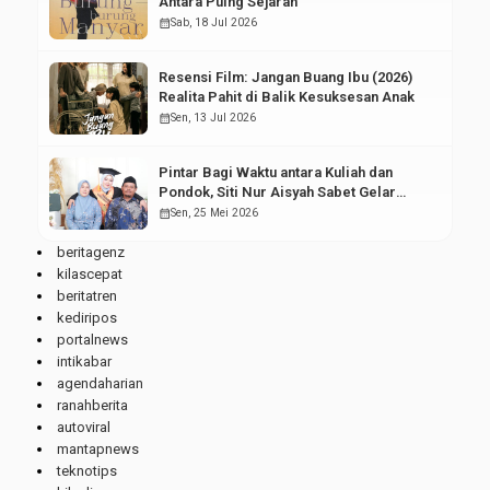
Antara Puing Sejarah
calendar_month
Sab, 18 Jul 2026
Resensi Film: Jangan Buang Ibu (2026)
Realita Pahit di Balik Kesuksesan Anak
calendar_month
Sen, 13 Jul 2026
Pintar Bagi Waktu antara Kuliah dan
Pondok, Siti Nur Aisyah Sabet Gelar
Wisudawan Terbaik
calendar_month
Sen, 25 Mei 2026
beritagenz
kilascepat
beritatren
kediripos
portalnews
intikabar
agendaharian
ranahberita
autoviral
mantapnews
teknotips