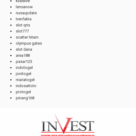
kilaslive
lensanow
nusaupdate
trenfakta
slot qris
slot777
scatter hitam
olympus gates
slot dana
area188
pasar123
indotogel
jonitogel
mariatogel
indosattoto
protogel
pinang168