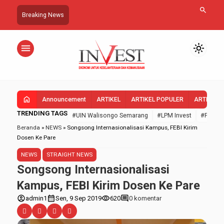
search
Breaking News
menu
light_mode
home
Announcement
ARTIKEL
ARTIKEL POPULER
ARTIKEL 
TRENDING TAGS
#UIN Walisongo Semarang
#LPM Invest
#FEBI U
Beranda
»
NEWS
»
Songsong Internasionalisasi Kampus, FEBI Kirim
Dosen Ke Pare
NEWS
STRAIGHT NEWS
Songsong Internasionalisasi
Kampus, FEBI Kirim Dosen Ke Pare
account_circle
calendar_month
visibility
comment
admin1
Sen, 9 Sep 2019
620
0 komentar