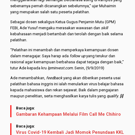
sebenarnya pernah dicanangkan sebelumnya,” ujar Muhaimin
yang merupakan salah satu peserta pelatihan.
Sebagai dosen sekaligus Ketua Gugus Penjamin Mutu (GPM)
FEBI, Ade Yusuf mengaku merasakan wawasan dan
skill
kebahasaan menjadi bertambah dan terolah dengan baik selama
pelatihan.
“Pelatihan ini menambah dan memperkaya kemampuan dosen
dalam menagajar. Saya harap ada
follow up
yang terukur dan
rasional agar kemampuan berbahasa dapat terjaga dengan baik,”
tutur Ade kepada kru
lpminvest.com.
Senin, (9/9/2019)
Ade menambahkan,
feedback
yang akan diberikan peserta usai
pelatihan bahasa inggris ini ialah menularkan virus belajar bahasa
kepada mahasiswa dan rekan sejawat. Baik dalam pengajaran
maupun penelitian, serta menghasilkan karya tulis yang
qualify
.
[i]
Baca juga:
Gambaran Kehampaan Melalui Film Call Me Chihiro
Baca juga:
Virus Covid-19 Kembali Jadi Momok Penundaan KKL