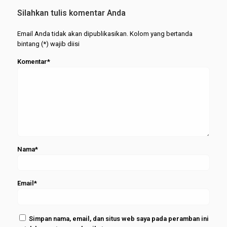
UMKM
Wisuda
Silahkan tulis komentar Anda
Merapat
Periode
Februari
Email Anda tidak akan dipublikasikan. Kolom yang bertanda
2026
bintang (*) wajib diisi
Komentar*
Nama*
Email*
Simpan nama, email, dan situs web saya pada peramban ini