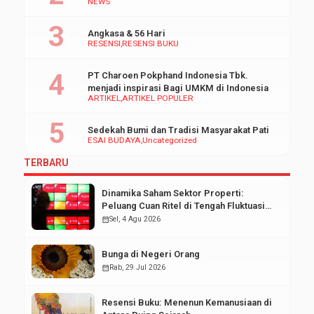
NEWS
Angkasa & 56 Hari
RESENSI
RESENSI BUKU
PT Charoen Pokphand Indonesia Tbk.
menjadi inspirasi Bagi UMKM di Indonesia
ARTIKEL
ARTIKEL POPULER
Sedekah Bumi dan Tradisi Masyarakat Pati
ESAI BUDAYA
Uncategorized
TERBARU
Dinamika Saham Sektor Properti:
Peluang Cuan Ritel di Tengah Fluktuasi
Pasar Modal
calendar_month
Sel, 4 Agu 2026
Bunga di Negeri Orang
calendar_month
Rab, 29 Jul 2026
Resensi Buku: Menenun Kemanusiaan di