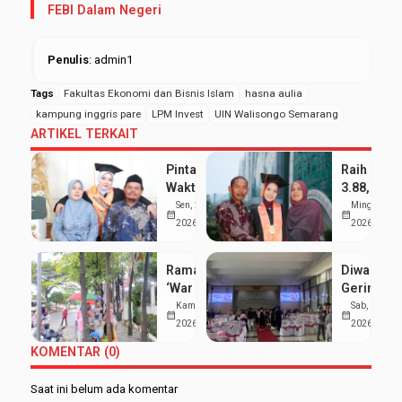
FEBI Dalam Negeri
Penulis
: admin1
Tags
Fakultas Ekonomi dan Bisnis Islam
hasna aulia
kampung inggris pare
LPM Invest
UIN Walisongo Semarang
ARTIKEL TERKAIT
Pintar Bagi
Raih IPK
Waktu
3.88, Sept
antara
Kumala
Sen, 25 Mei
Ming, 24 Me
calendar_month
calendar_month
Kuliah dan
Dewi
2026
2026
Pondok,
Buktikan
Siti Nur
Organisas
Ramai
Diwarnai
Aisyah
dan
‘War Takjil’
Gerimis,
Sabet
Prestasi
di Sekitar
UIN
Kam, 19 Mar
Sab, 7 Feb
Gelar
Akademik
calendar_month
calendar_month
Kampus 3
Walisong
2026
2026
Wisudawan
Bisa
UIN
Luluskan
Terbaik
Berjalan
KOMENTAR (0)
Walisongo:
1.277
Serasi
Mahasiswa
Mahasisw
Saat ini belum ada komentar
Hemat
pada