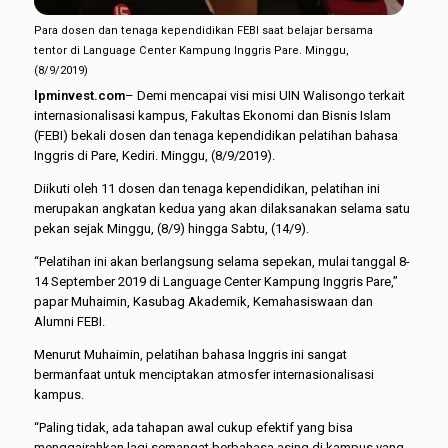
Para dosen dan tenaga kependidikan FEBI saat belajar bersama
tentor di Language Center Kampung Inggris Pare. Minggu,
(8/9/2019)
lpminvest.com
– Demi mencapai visi misi UIN Walisongo terkait
internasionalisasi kampus, Fakultas Ekonomi dan Bisnis Islam
(FEBI) bekali dosen dan tenaga kependidikan pelatihan bahasa
Inggris di Pare, Kediri. Minggu, (8/9/2019).
Diikuti oleh 11 dosen dan tenaga kependidikan, pelatihan ini
merupakan angkatan kedua yang akan dilaksanakan selama satu
pekan sejak Minggu, (8/9) hingga Sabtu, (14/9).
“Pelatihan ini akan berlangsung selama sepekan, mulai tanggal 8-
14 September 2019 di Language Center Kampung Inggris Pare,”
papar Muhaimin, Kasubag Akademik, Kemahasiswaan dan
Alumni FEBI.
Menurut Muhaimin, pelatihan bahasa Inggris ini sangat
bermanfaat untuk menciptakan atmosfer internasionalisasi
kampus.
“Paling tidak, ada tahapan awal cukup efektif yang bisa
menggairahkan lagi semangat berbahasa asing di kampus yang