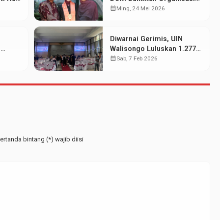
dan Prestasi Akademik
calendar_month
Ming, 24 Mei 2026
Bisa Berjalan Serasi
Diwarnai Gerimis, UIN
N
Walisongo Luluskan 1.277
wa
Mahasiswa pada Wisuda
calendar_month
Sab, 7 Feb 2026
at
Periode Februari 2026
rtanda bintang (*) wajib diisi