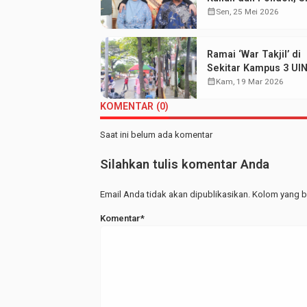
Aisyah Sabet Gelar
calendar_month
Sen, 25 Mei 2026
Wisudawan Terbaik
Ramai ‘War Takjil’ di
Sekitar Kampus 3 UI
Walisongo: Mahasis
calendar_month
Kam, 19 Mar 2026
Hemat UMKM Merap
KOMENTAR (0)
Saat ini belum ada komentar
Silahkan tulis komentar Anda
Email Anda tidak akan dipublikasikan. Kolom yang be
Komentar*