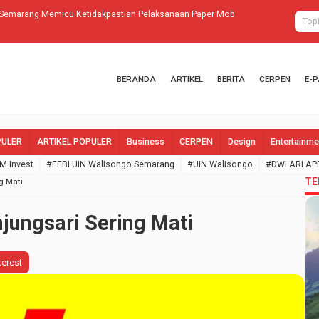
Semarang Memicu Ketidakpastian Pelaksanaan Paper Mob
Tetap raih com
BERANDA
ARTIKEL
BERITA
CERPEN
E-
PULER
ARTIKEL POPULER
Business
CERPEN
Design
Entertainme
M Invest
#FEBI UIN Walisongo Semarang
#UIN Walisongo
#DWI ARI AP
TE
ng Mati
anjungsari Sering Mati
terest