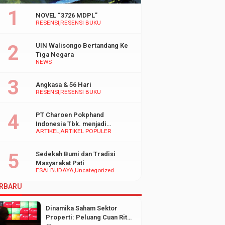
NOVEL “3726 MDPL”
RESENSI
RESENSI BUKU
UIN Walisongo Bertandang Ke
Tiga Negara
NEWS
Angkasa & 56 Hari
RESENSI
RESENSI BUKU
PT Charoen Pokphand
Indonesia Tbk. menjadi
ARTIKEL
ARTIKEL POPULER
inspirasi Bagi UMKM di
Indonesia
Sedekah Bumi dan Tradisi
Masyarakat Pati
ESAI BUDAYA
Uncategorized
RBARU
Dinamika Saham Sektor
Properti: Peluang Cuan Ritel