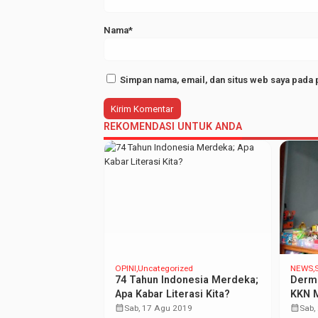
Nama*
Simpan nama, email, dan situs web saya pada 
REKOMENDASI UNTUK ANDA
T NEWS
OPINI
Uncategorized
NEWS
74 Tahun Indonesia Merdeka;
Derm
aru FEBI Tekankan
Apa Kabar Literasi Kita?
KKN M
antar Ormawa
calendar_month
PPK
calendar_month
Sab, 17 Agu 2019
Sab,
019