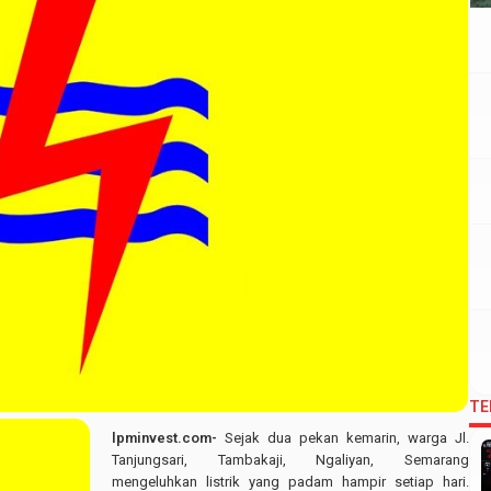
TE
lpminvest.com-
Sejak dua pekan kemarin, warga Jl.
Tanjungsari, Tambakaji, Ngaliyan, Semarang
mengeluhkan listrik yang padam hampir setiap hari.