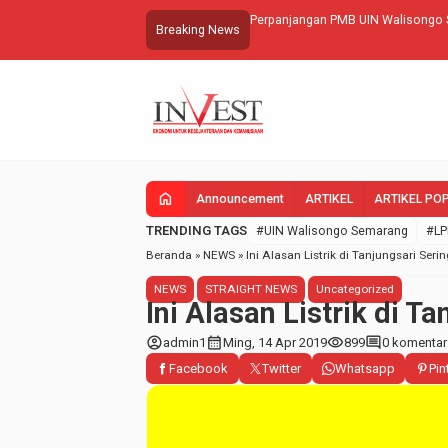
Perpanjangan PMB UIN Walisongo 
Breaking News
home
Announcement
ARTIKEL
ARTIKEL PO
TRENDING TAGS
#UIN Walisongo Semarang
#LP
Beranda
»
NEWS
»
Ini Alasan Listrik di Tanjungsari Seri
NEWS
STRAIGHT NEWS
Uncategorized
Ini Alasan Listrik di T
account_circle
calendar_month
visibility
comment
admin1
Ming, 14 Apr 2019
899
0 komentar
Facebook
Twitter
Whatsapp
Pin