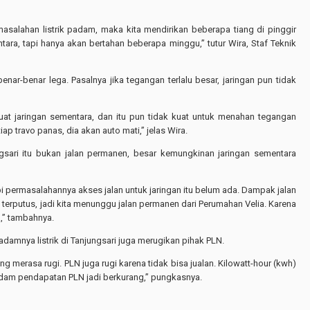
asalahan listrik padam, maka kita mendirikan beberapa tiang di pinggir
ara, tapi hanya akan bertahan beberapa minggu,” tutur Wira, Staf Teknik
ar-benar lega. Pasalnya jika tegangan terlalu besar, jaringan pun tidak
uat jaringan sementara, dan itu pun tidak kuat untuk menahan tegangan
iap travo panas, dia akan auto mati,” jelas Wira.
sari itu bukan jalan permanen, besar kemungkinan jaringan sementara
i permasalahannya akses jalan untuk jaringan itu belum ada. Dampak jalan
terputus, jadi kita menunggu jalan permanen dari Perumahan Velia. Karena
,” tambahnya.
amnya listrik di Tanjungsari juga merugikan pihak PLN.
g merasa rugi. PLN juga rugi karena tidak bisa jualan. Kilowatt-hour (kwh)
 padam pendapatan PLN jadi berkurang,” pungkasnya.