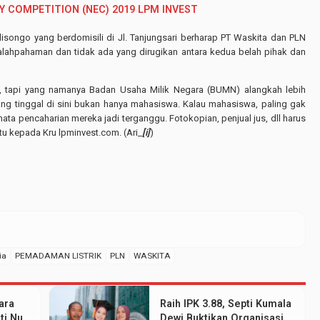
AY COMPETITION (NEC) 2019 LPM INVEST
isongo yang berdomisili di Jl. Tanjungsari berharap PT Waskita dan PLN
alahpahaman dan tidak ada yang dirugikan antara kedua belah pihak dan
, tapi yang namanya Badan Usaha Milik Negara (BUMN) alangkah lebih
ng tinggal di sini bukan hanya mahasiswa. Kalau mahasiswa, paling gak
mata pencaharian mereka jadi terganggu. Fotokopian, penjual jus, dll harus
itu kepada Kru lpminvest.com. (Ari_
[i]
)
ia
PEMADAMAN LISTRIK
PLN
WASKITA
ara
Raih IPK 3.88, Septi Kumala
ti Nur
Dewi Buktikan Organisasi