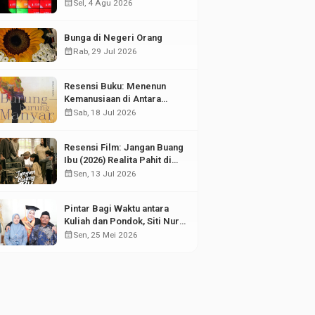
di Tengah Fluktuasi Pasar
calendar_month
Sel, 4 Agu 2026
Modal
Bunga di Negeri Orang
calendar_month
Rab, 29 Jul 2026
Resensi Buku: Menenun
Kemanusiaan di Antara
Puing Sejarah
calendar_month
Sab, 18 Jul 2026
Resensi Film: Jangan Buang
Ibu (2026) Realita Pahit di
Balik Kesuksesan Anak
calendar_month
Sen, 13 Jul 2026
Pintar Bagi Waktu antara
Kuliah dan Pondok, Siti Nur
Aisyah Sabet Gelar
calendar_month
Sen, 25 Mei 2026
Wisudawan Terbaik