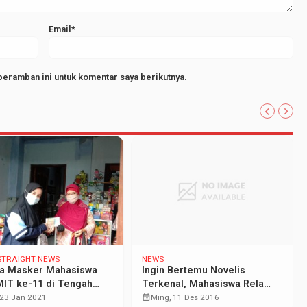
Email*
peramban ini untuk komentar saya berikutnya.
STRAIGHT NEWS
NEWS
a Masker Mahasiswa
Ingin Bertemu Novelis
IT ke-11 di Tengah
Terkenal, Mahasiswa Rela
M
Berpanasan di GSG
calendar_month
 23 Jan 2021
Ming, 11 Des 2016