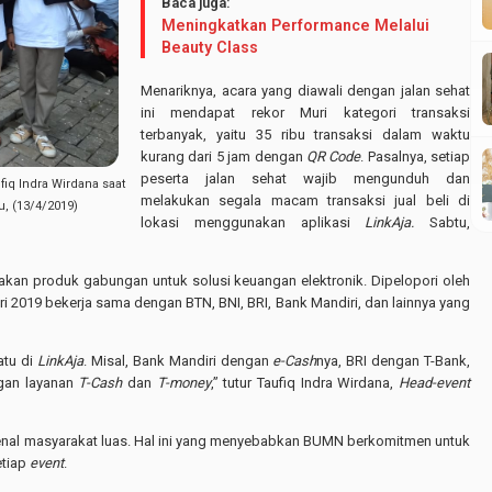
Baca juga:
Meningkatkan Performance Melalui
Beauty Class
Menariknya, acara yang diawali dengan jalan sehat
ini mendapat rekor Muri kategori transaksi
terbanyak, yaitu 35 ribu transaksi dalam waktu
kurang dari 5 jam dengan
QR Code
. Pasalnya, setiap
peserta jalan sehat wajib mengunduh dan
iq Indra Wirdana saat
melakukan segala macam transaksi jual beli di
, (13/4/2019)
lokasi menggunakan aplikasi
LinkAja.
Sabtu,
akan produk gabungan untuk solusi keuangan elektronik. Dipelopori oleh
ri 2019 bekerja sama dengan BTN, BNI, BRI, Bank Mandiri, dan lainnya yang
atu di
LinkAja
. Misal, Bank Mandiri dengan
e-Cash
nya, BRI dengan T-Bank,
gan layanan
T-Cash
dan
T-money
,” tutur Taufiq Indra Wirdana,
Head-event
ikenal masyarakat luas. Hal ini yang menyebabkan BUMN berkomitmen untuk
etiap
event
.