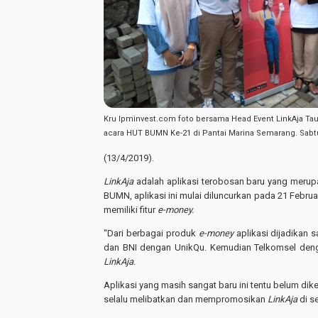
Kru lpminvest.com foto bersama Head Event LinkAja Tauf
acara HUT BUMN Ke-21 di Pantai Marina Semarang. Sabtu
(13/4/2019).
LinkAja
adalah aplikasi terobosan baru yang merup
BUMN, aplikasi ini mulai diluncurkan pada 21 Februa
memiliki fitur
e-money.
“Dari berbagai produk
e-money
aplikasi dijadikan s
dan BNI dengan UnikQu. Kemudian Telkomsel den
LinkAja
.
Aplikasi yang masih sangat baru ini tentu belum d
selalu melibatkan dan mempromosikan
LinkAja
di s