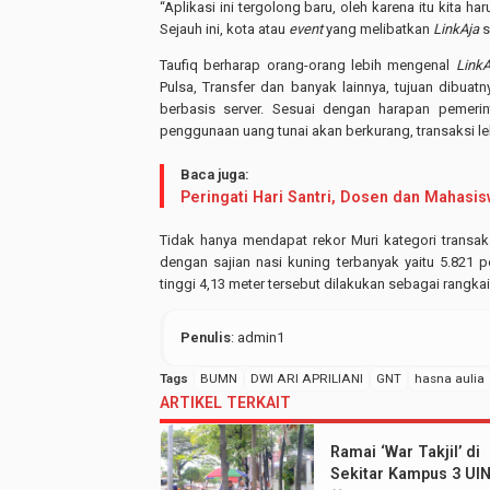
“Aplikasi ini tergolong baru, oleh karena itu kita
Sejauh ini, kota atau
event
yang melibatkan
LinkAja
s
Taufiq berharap orang-orang lebih mengenal
LinkA
Pulsa, Transfer dan banyak lainnya, tujuan dibuat
berbasis server. Sesuai dengan harapan pemer
penggunaan uang tunai akan berkurang, transaksi le
Baca juga:
Peringati Hari Santri, Dosen dan Mahasi
Tidak hanya mendapat rekor Muri kategori transa
dengan sajian nasi kuning terbanyak yaitu 5.821
tinggi 4,13 meter tersebut dilakukan sebagai rangk
Penulis
: admin1
Tags
BUMN
DWI ARI APRILIANI
GNT
hasna aulia
ARTIKEL TERKAIT
Ramai ‘War Takjil’ di
Sekitar Kampus 3 UI