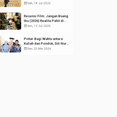
Puing Sejarah
calendar_month
Sab, 18 Jul 2026
Resensi Film: Jangan Buang
Ibu (2026) Realita Pahit di
Balik Kesuksesan Anak
calendar_month
Sen, 13 Jul 2026
Pintar Bagi Waktu antara
Kuliah dan Pondok, Siti Nur
Aisyah Sabet Gelar
calendar_month
Sen, 25 Mei 2026
Wisudawan Terbaik