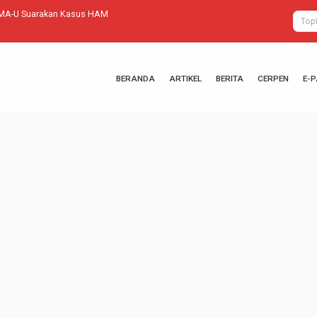
EMA-U Suarakan Kasus HAM
Sang Alkemis
BERANDA
ARTIKEL
BERITA
CERPEN
E-