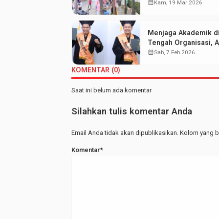
Walisongo: Mahasis
calendar_month
Kam, 19 Mar 2026
Hemat UMKM Merap
Menjaga Akademik d
Tengah Organisasi, Aj
Wisudawan Terbaik F
calendar_month
Sab, 7 Feb 2026
KOMENTAR (0)
Saat ini belum ada komentar
Silahkan tulis komentar Anda
Email Anda tidak akan dipublikasikan. Kolom yang be
Komentar*