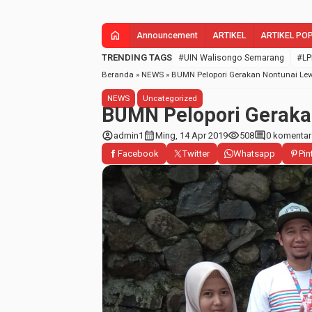
home
Announcement
ARTIKEL
ARTIKEL PO
TRENDING TAGS
#UIN Walisongo Semarang
#LP
Beranda
»
NEWS
»
BUMN Pelopori Gerakan Nontunai Lew
NEWS
Uncategorized
BUMN Pelopori Geraka
account_circle
calendar_month
visibility
comment
admin1
Ming, 14 Apr 2019
508
0 komentar
Facebook
Twitter
Whatsapp
Pin