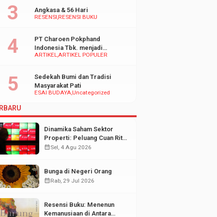
Angkasa & 56 Hari
RESENSI
RESENSI BUKU
PT Charoen Pokphand
Indonesia Tbk. menjadi
ARTIKEL
ARTIKEL POPULER
inspirasi Bagi UMKM di
Indonesia
Sedekah Bumi dan Tradisi
Masyarakat Pati
ESAI BUDAYA
Uncategorized
RBARU
Dinamika Saham Sektor
Properti: Peluang Cuan Ritel
di Tengah Fluktuasi Pasar
calendar_month
Sel, 4 Agu 2026
Modal
Bunga di Negeri Orang
calendar_month
Rab, 29 Jul 2026
Resensi Buku: Menenun
Kemanusiaan di Antara