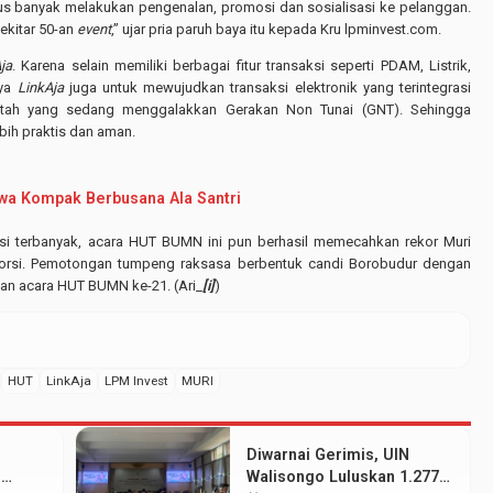
 harus banyak melakukan pengenalan, promosi dan sosialisasi ke pelanggan.
ekitar 50-an
event
,” ujar pria paruh baya itu kepada Kru lpminvest.com.
ja
. Karena selain memiliki berbagai fitur transaksi seperti PDAM, Listrik,
nya
LinkAja
juga untuk mewujudkan transaksi elektronik yang terintegrasi
intah yang sedang menggalakkan Gerakan Non Tunai (GNT). Sehingga
bih praktis dan aman.
swa Kompak Berbusana Ala Santri
ksi terbanyak, acara HUT BUMN ini pun berhasil memecahkan rekor Muri
 porsi. Pemotongan tumpeng raksasa berbentuk candi Borobudur dengan
aian acara HUT BUMN ke-21. (Ari_
[i]
)
HUT
LinkAja
LPM Invest
MURI
Diwarnai Gerimis, UIN
N
Walisongo Luluskan 1.277