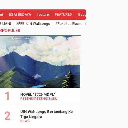
nt
ESAI BUDAYA
feature
FEATURED
Gadgets
GALLERY
Gend
RILIANI
#FEBI UIN Walisongo
#Fakultas Ekonomi dan Bisnis Islam
#febi
RPOPULER
NOVEL “3726 MDPL”
RESENSI
RESENSI BUKU
UIN Walisongo Bertandang Ke
Tiga Negara
NEWS