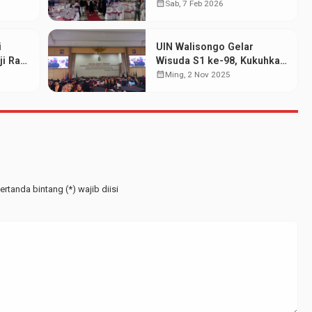
wa
Mahasiswa pada Wisuda
calendar_month
Sab, 7 Feb 2026
at
Periode Februari 2026
i
UIN Walisongo Gelar
i Raih
Wisuda S1 ke-98, Kukuhkan
EBI
515 Wisudawan dari
calendar_month
Ming, 2 Nov 2025
Berbagai Jenjang
rtanda bintang (*) wajib diisi