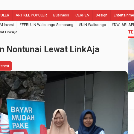
PULER
ARTIKEL POPULER
Business
CERPEN
Design
Entertainme
M Invest
#FEBI UIN Walisongo Semarang
#UIN Walisongo
#DWI ARI AP
TE
at LinkAja
n Nontunai Lewat LinkAja
terest