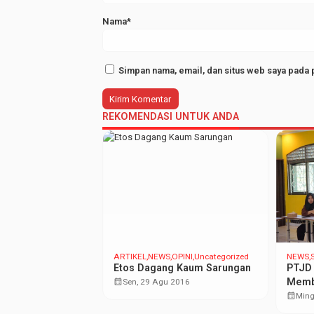
Nama*
Simpan nama, email, dan situs web saya pada 
REKOMENDASI UNTUK ANDA
SI BUKU
ARTIKEL
NEWS
OPINI
Uncategorized
NEWS
Etos Dagang Kaum Sarungan
PTJD 
calendar_month
Membe
2017
Sen, 29 Agu 2016
calendar_month
Ming