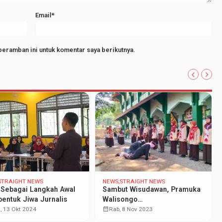
Email*
peramban ini untuk komentar saya berikutnya.
STRAIGHT NEWS
NEWS
STRAIGHT NEWS
Sebagai Langkah Awal
Sambut Wisudawan, Pramuka
ntuk Jiwa Jurnalis
Walisongo
Menyelenggarakan Prosesi
calendar_month
, 13 Okt 2024
Rab, 8 Nov 2023
Adat