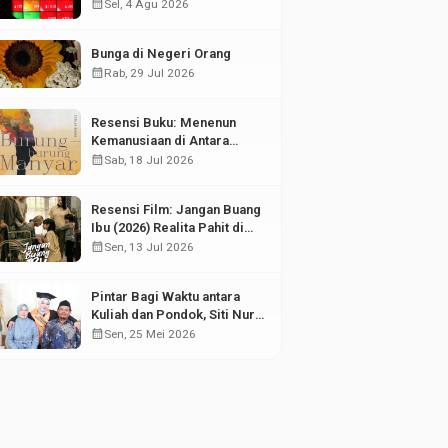
di Tengah Fluktuasi Pasar
calendar_month
Sel, 4 Agu 2026
Modal
Bunga di Negeri Orang
calendar_month
Rab, 29 Jul 2026
Resensi Buku: Menenun
Kemanusiaan di Antara
Puing Sejarah
calendar_month
Sab, 18 Jul 2026
Resensi Film: Jangan Buang
Ibu (2026) Realita Pahit di
Balik Kesuksesan Anak
calendar_month
Sen, 13 Jul 2026
Pintar Bagi Waktu antara
Kuliah dan Pondok, Siti Nur
Aisyah Sabet Gelar
calendar_month
Sen, 25 Mei 2026
Wisudawan Terbaik