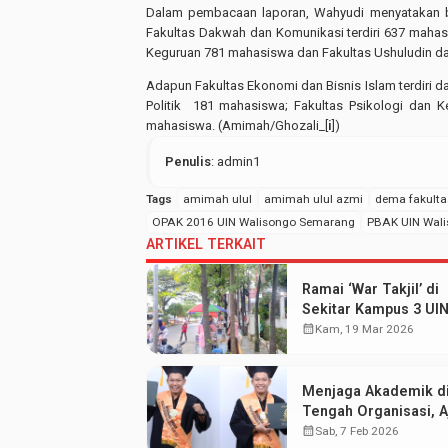
Dalam pembacaan laporan, Wahyudi menyatakan bah
Fakultas Dakwah dan Komunikasi terdiri 637 mahas
Keguruan 781 mahasiswa dan Fakultas Ushuludin dan
Adapun Fakultas Ekonomi dan Bisnis Islam terdiri da
Politik 181 mahasiswa; Fakultas Psikologi dan K
mahasiswa. (Amimah/Ghozali_[
i
])
Penulis
: admin1
Tags
amimah ulul
amimah ulul azmi
dema fakulta
OPAK 2016 UIN Walisongo Semarang
PBAK UIN Wal
ARTIKEL TERKAIT
Ramai ‘War Takjil’ di
Sekitar Kampus 3 UI
Walisongo: Mahasis
calendar_month
Kam, 19 Mar 2026
Hemat UMKM Merap
Menjaga Akademik d
Tengah Organisasi, Aj
Wisudawan Terbaik F
calendar_month
Sab, 7 Feb 2026