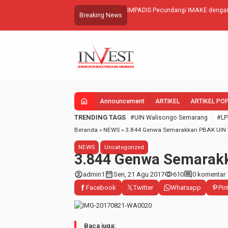
hasiswa: Tidak Masuk Akal
IMPADIS Pecundangi IMAKE dengan
Breaking News
home
Announcement
ARTIKEL
ARTIKEL PO
TRENDING TAGS
#UIN Walisongo Semarang
#LP
Beranda
»
NEWS
»
3.844 Genwa Semarakkan PBAK UIN 
NEWS
Uncategorized
3.844 Genwa Semarak
account_circle
calendar_month
visibility
comment
admin1
Sen, 21 Agu 2017
610
0 komentar
Facebook
Twitter
Whatsapp
Pin
Baca juga: