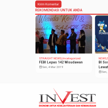
REKOMENDASI UNTUK ANDA
RA
STRAIGHT NEWS
Uncategorized
NEWS
atku Pulang
FEBI Lepas 142 Wisudawan
BI So
calendar_month
Lewat
2022
Sen, 4 Mar 2019
Bers
calendar_month
Sen,