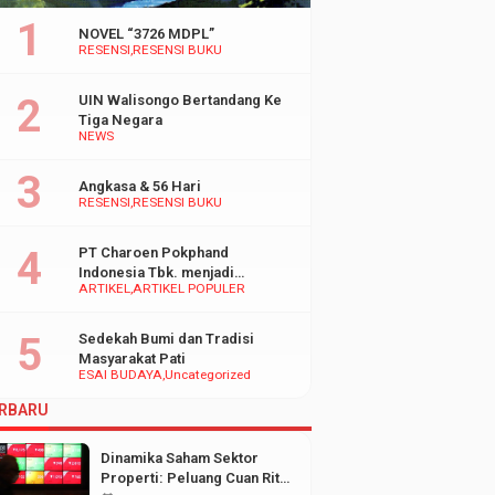
NOVEL “3726 MDPL”
RESENSI
RESENSI BUKU
UIN Walisongo Bertandang Ke
Tiga Negara
NEWS
Angkasa & 56 Hari
RESENSI
RESENSI BUKU
PT Charoen Pokphand
Indonesia Tbk. menjadi
ARTIKEL
ARTIKEL POPULER
inspirasi Bagi UMKM di
Indonesia
Sedekah Bumi dan Tradisi
Masyarakat Pati
ESAI BUDAYA
Uncategorized
RBARU
Dinamika Saham Sektor
Properti: Peluang Cuan Ritel