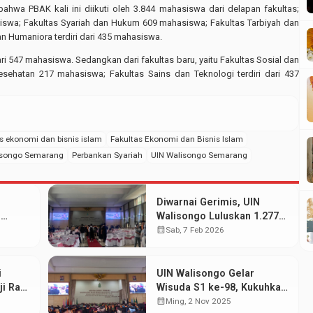
wa PBAK kali ini diikuti oleh 3.844 mahasiswa dari delapan fakultas;
iswa; Fakultas Syariah dan Hukum 609 mahasiswa; Fakultas Tarbiyah dan
 Humaniora terdiri dari 435 mahasiswa.
ri 547 mahasiswa. Sedangkan dari fakultas baru, yaitu Fakultas Sosial dan
esehatan 217 mahasiswa; Fakultas Sains dan Teknologi terdiri dari 437
s ekonomi dan bisnis islam
Fakultas Ekonomi dan Bisnis Islam
isongo Semarang
Perbankan Syariah
UIN Walisongo Semarang
Diwarnai Gerimis, UIN
N
Walisongo Luluskan 1.277
wa
Mahasiswa pada Wisuda
calendar_month
Sab, 7 Feb 2026
at
Periode Februari 2026
i
UIN Walisongo Gelar
i Raih
Wisuda S1 ke-98, Kukuhkan
EBI
515 Wisudawan dari
calendar_month
Ming, 2 Nov 2025