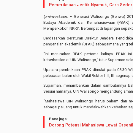
Pemeriksaan Jentik Nyamuk, Cara Seder
lpminvest.com
– Generasi Walisongo (Genwa) 201
Budaya Akademik dan Kemahasiswaan (PBAK) d
Memperkokoh NKRI”. Bertempat di lapangan sepakb
Berdasarkan peraturan Direktur Jenderal Pendidi
pengenalan akademik (OPAK) sebagaimana yang tel
“Ini merupakan BPAK pertama kalinya. PBAK in
keberhasilan di UIN Walisongo,” tutur Suparman selak
Upacara pembukaan PBAK dimulai pada 08.30 WIB
pelepasan balon oleh Wakil Rektor I , II, III, sege
Suparman, menambahkan dalam sambutannya bahwa
Sesuai namanya, UIN Walisongo mengandung amana
“Mahasiswa UIN Walisongo harus paham dan men
sebagai pejuang untuk mendakwahkan kebaikan sepe
Baca juga:
Dorong Potensi Mahasiswa Lewat Orseni