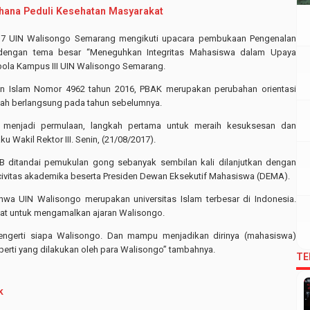
hana Peduli Kesehatan Masyarakat
7 UIN Walisongo Semarang mengikuti upacara pembukaan Pengenalan
engan tema besar “Meneguhkan Integritas Mahasiswa dalam Upaya
ola Kampus III UIN Walisongo Semarang.
kan Islam Nomor 4962 tahun 2016, PBAK merupakan perubahan orientasi
ah berlangsung pada tahun sebelumnya.
i menjadi permulaan, langkah pertama untuk meraih kesuksesan dan
u Wakil Rektor III. Senin, (21/08/2017).
 ditandai pemukulan gong sebanyak sembilan kali dilanjutkan dengan
nap civitas akademika beserta Presiden Dewan Eksekutif Mahasiswa (DEMA).
 UIN Walisongo merupakan universitas Islam terbesar di Indonesia.
t untuk mengamalkan ajaran Walisongo.
gerti siapa Walisongo. Dan mampu menjadikan dirinya (mahasiswa)
rti yang dilakukan oleh para Walisongo” tambahnya.
TE
k