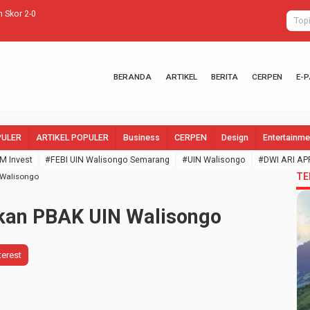
 Skor 2-0
Peranan Tek
BERANDA
ARTIKEL
BERITA
CERPEN
E-
PULER
ARTIKEL POPULER
Business
CERPEN
Design
Entertainme
M Invest
#FEBI UIN Walisongo Semarang
#UIN Walisongo
#DWI ARI AP
TE
Walisongo
kan PBAK UIN Walisongo
terest