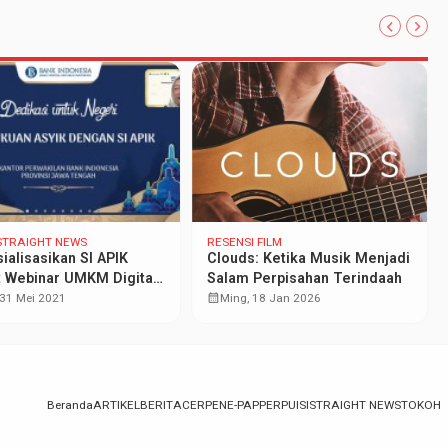
STRAIGHT NEWS
RESENSI FILM
sialisasikan SI APIK
Clouds: Ketika Musik Menjadi
 Webinar UMKM Digital
Salam Perpisahan Terindaah
ama GenBI
calendar_month
 31 Mei 2021
Ming, 18 Jan 2026
Beranda
ARTIKEL
BERITA
CERPEN
E-PAPPER
PUISI
STRAIGHT NEWS
TOKOH