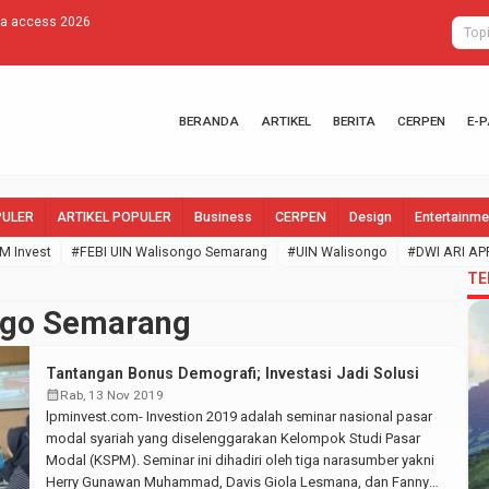
da access 2026
SEMA Fakulta
BERANDA
ARTIKEL
BERITA
CERPEN
E-
PULER
ARTIKEL POPULER
Business
CERPEN
Design
Entertainme
M Invest
#FEBI UIN Walisongo Semarang
#UIN Walisongo
#DWI ARI AP
TE
ngo Semarang
Tantangan Bonus Demografi; Investasi Jadi Solusi
calendar_month
Rab, 13 Nov 2019
lpminvest.com- Investion 2019 adalah seminar nasional pasar
modal syariah yang diselenggarakan Kelompok Studi Pasar
Modal (KSPM). Seminar ini dihadiri oleh tiga narasumber yakni
Herry Gunawan Muhammad, Davis Giola Lesmana, dan Fanny