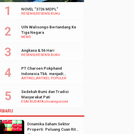
NOVEL “3726 MDPL”
RESENSI
RESENSI BUKU
UIN Walisongo Bertandang Ke
Tiga Negara
NEWS
Angkasa & 56 Hari
RESENSI
RESENSI BUKU
PT Charoen Pokphand
Indonesia Tbk. menjadi
ARTIKEL
ARTIKEL POPULER
inspirasi Bagi UMKM di
Indonesia
Sedekah Bumi dan Tradisi
Masyarakat Pati
ESAI BUDAYA
Uncategorized
RBARU
Dinamika Saham Sektor
Properti: Peluang Cuan Ritel