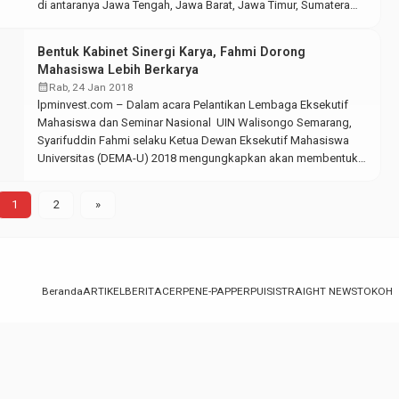
di antaranya Jawa Tengah, Jawa Barat, Jawa Timur, Sumatera
Utara, Lampung, Bali, Maluku, Kalimantan dan beberapa daerah
lainnya. Tidak cukup di situ, panggung politik masih berlanjut
Bentuk Kabinet Sinergi Karya, Fahmi Dorong
pada 2019 dengan adanya pemilihan […]
Mahasiswa Lebih Berkarya
calendar_month
Rab, 24 Jan 2018
lpminvest.com – Dalam acara Pelantikan Lembaga Eksekutif
Mahasiswa dan Seminar Nasional UIN Walisongo Semarang,
Syarifuddin Fahmi selaku Ketua Dewan Eksekutif Mahasiswa
Universitas (DEMA-U) 2018 mengungkapkan akan membentuk
konsep Kabinet “Sinergi Karya” dalam kepengurusannya.
Menurut Fahmi, ukuran universitas dapat dikatakan berprestasi
1
2
»
apabila universitas tersebut mempunyai banyak karya yang
mampu bersaing di kancah nasional maupun internasional. “Dan
[…]
Beranda
ARTIKEL
BERITA
CERPEN
E-PAPPER
PUISI
STRAIGHT NEWS
TOKOH
lpminvest.com - Berita Cepat, Akurat, dan Terpercaya
PATITECH.ID