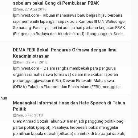
sebelum pukul Gong di Pembukaan PBAK
calendar_month
Sen, 27 Agu 2018
lpminvest.com– Ribuan mahasiswa baru berjas hijau berbaris
rapi memenuhi lapangan sepak bola Kampus III UIN Walisongo
Semarang. Pasalnya, hari ini adalah hari pertama kegiatan PBAK
(Pengenalan Budaya dan Akademik-red) dilangsungkan. Senin,
(27/8/2018). Menurut Ketua Panitia PBAK 2018, Mansur
menyatakan bahwa kegiatan PBAK ini akan berlangsung selama
DEMA FEBI Bekali Pengurus Ormawa dengan Ilmu
tiga hari. “PBAK tahun ini akan dilaksanakan mulai tanggal […]
Keadministrasian
calendar_month
Kam, 22 Mar 2018
lpminvest.com – Dalam rangka membekali para pengurus
organisasi mahasiswa (ormawa) dalam melakukan laporan
pertanggungjawaban (LPJ), Dewan Eksekutif Mahasiswa
(DEMA) Fakultas Ekonomi dan Bisnis Islam (FEBI) menggelar
Sekolah Administrasi dan Gathering Ormawa. Acara itu
mengusung tema “Pengoptimalan Administrasi sebagai
Menangkal Informasi Hoax dan Hate Speech di Tahun
Penunjang Profesionalitas”. Kamis, (22/03/207). Nur Afifah
Politik
selaku ketua panitia mengungkapkan bahwa acara tersebut
calendar_month
Sen, 5 Feb 2018
bertujuan untuk membantu para […]
Oleh: Ahmad Gozali Tahun 2018 menjadi panggung politik bagi
partai politik (parpol). Pasalnya, Indonesia bakal menggelar
pemilihan kepala daerah (pilkada) serentak di berbagai daerah,