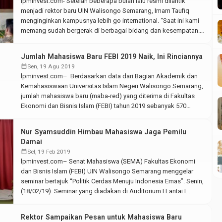
lpminvest.com- Setelah beberapa bulan lalu resmi dilantik
menjadi rektor baru UIN Walisongo Semarang, Imam Taufiq
menginginkan kampusnya lebih go international. “Saat ini kami
memang sudah bergerak di berbagai bidang dan kesempatan.
Tujuannya adalah bagaimana menjadikan kampus UIN
Walisongo ini lebih bermartabat, dedikasinya lebih
Jumlah Mahasiswa Baru FEBI 2019 Naik, Ini Rinciannya
menginternasional,” ucap laki-laki berkacamata tersebut kepada
calendar_month
Sen, 19 Agu 2019
kru lpminvest.com. Selasa, (10/9/2019). Baca juga: Songsong
lpminvest.com– Berdasarkan data dari Bagian Akademik dan
[…]
Kemahasiswaan Universitas Islam Negeri Walisongo Semarang,
jumlah mahasiswa baru (maba-red) yang diterima di Fakultas
Ekonomi dan Bisnis Islam (FEBI) tahun 2019 sebanyak 570
mahasiswa. Jumlah tersebut mengalami kenaikan dari tahun
sebelumnya, yaitu 514 mahasiswa baru. Berikut rekap jumlah
Nur Syamsuddin Himbau Mahasiswa Jaga Pemilu
maba 2019 berdasarkan jurusan dan jenis kelamin. No Jurusan
Damai
Jumlah […]
calendar_month
Sel, 19 Feb 2019
lpminvest.com– Senat Mahasiswa (SEMA) Fakultas Ekonomi
dan Bisnis Islam (FEBI) UIN Walisongo Semarang menggelar
seminar bertajuk “Politik Cerdas Menuju Indonesia Emas”. Senin,
(18/02/19). Seminar yang diadakan di Auditorium I Lantai I
Kampus I UIN Walisongo ini merupakan bagian dari acara
pelantikan pengurus baru SEMA FEBI 2019. Adapun narasumber
Rektor Sampaikan Pesan untuk Mahasiswa Baru
yang diundang dari pengamat politik, anggota Komisi […]