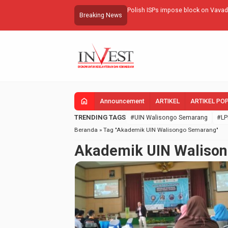
Polish ISPs impose block on Vava
Breaking News
home
Announcement
ARTIKEL
ARTIKEL PO
TRENDING TAGS
#UIN Walisongo Semarang
#LP
Beranda
»
Tag "Akademik UIN Walisongo Semarang"
Akademik UIN Waliso