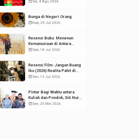
di Tengah Fluktuasi Pasar
calendar_month
Sel, 4 Agu 2026
Modal
Bunga di Negeri Orang
calendar_month
Rab, 29 Jul 2026
Resensi Buku: Menenun
Kemanusiaan di Antara
Puing Sejarah
calendar_month
Sab, 18 Jul 2026
Resensi Film: Jangan Buang
Ibu (2026) Realita Pahit di
Balik Kesuksesan Anak
calendar_month
Sen, 13 Jul 2026
Pintar Bagi Waktu antara
Kuliah dan Pondok, Siti Nur
Aisyah Sabet Gelar
calendar_month
Sen, 25 Mei 2026
Wisudawan Terbaik