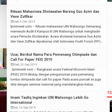
Rifqi El Fuad. Seminar nasional pasar modal syariah yang
bertajuk Sukses Sejak Dini Dimulai dengan Investasi Halal Masa
Ribuan Mahasiswa Sholawatan Bareng Gus Azmi dan
Kini ini berlangsung di Audit II […]
Veve Zulfikar
calendar_month
Sab, 5 Okt 2019
lpminvest.com – Ribuan mahasiswa UIN Walisongo Semarang
memenuhi Audit II Kampus III UIN Walisongo untuk menghadiri
acara Pemuda Sholawatan. Acara sholawat bersama Gus Azmi
dan Veve Zulfikar diprakarsai oleh Indonesia Youth Forum (IYF)
yang bekerja sama dengan Kementerian Pemuda dan Olahraga
(Kemenpora). Acara itu pun mendapat dukungan penuh dari
Usai, Berikut Nama Para Pemenang Olimpiade dan
Rektor UIN Walisongo. Jumat, (4/10/2019). Selain […]
Call For Paper FEIS 2019
calendar_month
Rab, 25 Sep 2019
lpminvest.com – Rangkaian acara Festival Ekonomi Islam
(FEIS) 2019 ditutup dengan pengumuman para pemenang
lomba olimpiade dan call for paper. Pada acara puncak ini juga
diisi dengan seminar nasional yang mendatangkan Ketua
Baznas Jawa Tengah Ahmad Daroji, Tuan H. Ahmad Shukri
TE
Yusoff Ketua Pegawai Eksekutf PPZ-MAIWP Malaysia serta
Imam Taufiq Inginkan UIN Walisongo Lebih Go
Pakar zakat dan wakaf UIN Walisongo […]
International
calendar_month
Sel, 10 Sep 2019