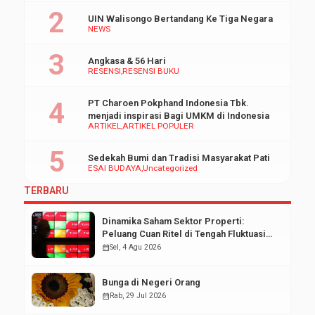
UIN Walisongo Bertandang Ke Tiga Negara
NEWS
Angkasa & 56 Hari
RESENSI
RESENSI BUKU
PT Charoen Pokphand Indonesia Tbk.
menjadi inspirasi Bagi UMKM di Indonesia
ARTIKEL
ARTIKEL POPULER
Sedekah Bumi dan Tradisi Masyarakat Pati
ESAI BUDAYA
Uncategorized
TERBARU
Dinamika Saham Sektor Properti:
Peluang Cuan Ritel di Tengah Fluktuasi
Pasar Modal
calendar_month
Sel, 4 Agu 2026
Bunga di Negeri Orang
calendar_month
Rab, 29 Jul 2026