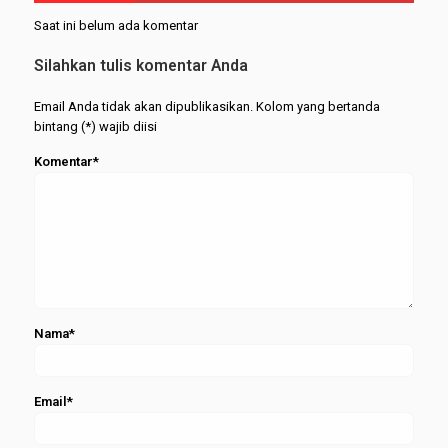
Pahit di
Aisyah
Saat ini belum ada komentar
Balik
Sabet
Kesuksesan
Gelar
Silahkan tulis komentar Anda
Anak
Wisudawa
Terbaik
Email Anda tidak akan dipublikasikan. Kolom yang bertanda
bintang (*) wajib diisi
Komentar*
Nama*
Email*