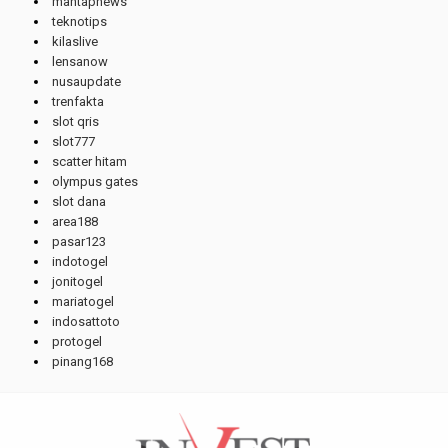
mantapnews
teknotips
kilaslive
lensanow
nusaupdate
trenfakta
slot qris
slot777
scatter hitam
olympus gates
slot dana
area188
pasar123
indotogel
jonitogel
mariatogel
indosattoto
protogel
pinang168