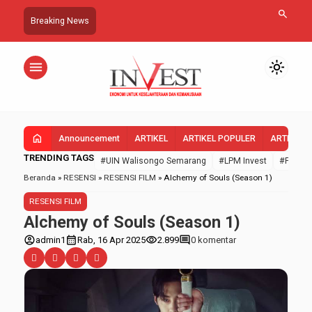
search
Breaking News
menu
light_mode
home
Announcement
ARTIKEL
ARTIKEL POPULER
ARTIKEL 
TRENDING TAGS
#UIN Walisongo Semarang
#LPM Invest
#FEBI U
Beranda
»
RESENSI
»
RESENSI FILM
»
Alchemy of Souls (Season 1)
RESENSI FILM
Alchemy of Souls (Season 1)
account_circle
calendar_month
visibility
comment
admin1
Rab, 16 Apr 2025
2.899
0 komentar