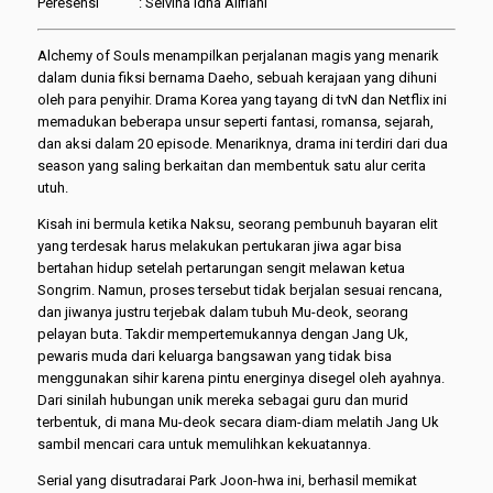
Peresensi : Selvina Idha Alifiani
Alchemy of Souls menampilkan perjalanan magis yang menarik
dalam dunia fiksi bernama Daeho, sebuah kerajaan yang dihuni
oleh para penyihir. Drama Korea yang tayang di tvN dan Netflix ini
memadukan beberapa unsur seperti fantasi, romansa, sejarah,
dan aksi dalam 20 episode. Menariknya, drama ini terdiri dari dua
season yang saling berkaitan dan membentuk satu alur cerita
utuh.
Kisah ini bermula ketika Naksu, seorang pembunuh bayaran elit
yang terdesak harus melakukan pertukaran jiwa agar bisa
bertahan hidup setelah pertarungan sengit melawan ketua
Songrim. Namun, proses tersebut tidak berjalan sesuai rencana,
dan jiwanya justru terjebak dalam tubuh Mu-deok, seorang
pelayan buta. Takdir mempertemukannya dengan Jang Uk,
pewaris muda dari keluarga bangsawan yang tidak bisa
menggunakan sihir karena pintu energinya disegel oleh ayahnya.
Dari sinilah hubungan unik mereka sebagai guru dan murid
terbentuk, di mana Mu-deok secara diam-diam melatih Jang Uk
sambil mencari cara untuk memulihkan kekuatannya.
Serial yang disutradarai Park Joon-hwa ini, berhasil memikat