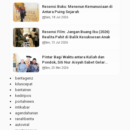
Resensi Buku: Menenun Kemanusiaan di
Antara Puing Sejarah
calendar_month
Sab, 18 Jul 2026
Resensi Film: Jangan Buang Ibu (2026)
Realita Pahit di Balik Kesuksesan Anak
calendar_month
Sen, 13 Jul 2026
Pintar Bagi Waktu antara Kuliah dan
Pondok, Siti Nur Aisyah Sabet Gelar
Wisudawan Terbaik
calendar_month
Sen, 25 Mei 2026
beritagenz
kilascepat
beritatren
kediripos
portalnews
intikabar
agendaharian
ranahberita
autoviral