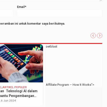
Email*
peramban ini untuk komentar saya berikutnya.
betblast
Affiliate Program – How It Works">
EL
ARTIKEL POPULER
an Teknologi AI dalam
antu Pengembangan
M
 6 Jun 2024