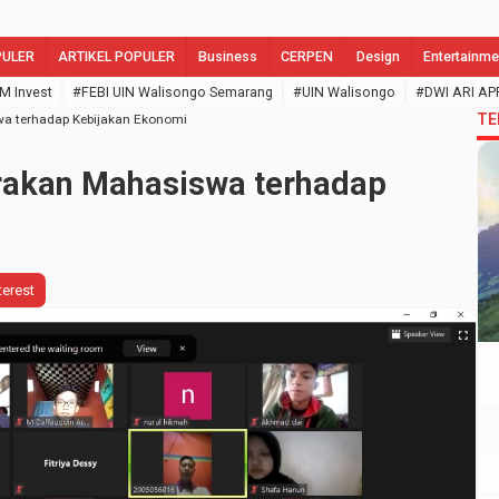
PULER
ARTIKEL POPULER
Business
CERPEN
Design
Entertainme
M Invest
#FEBI UIN Walisongo Semarang
#UIN Walisongo
#DWI ARI AP
TE
wa terhadap Kebijakan Ekonomi
rakan Mahasiswa terhadap
terest