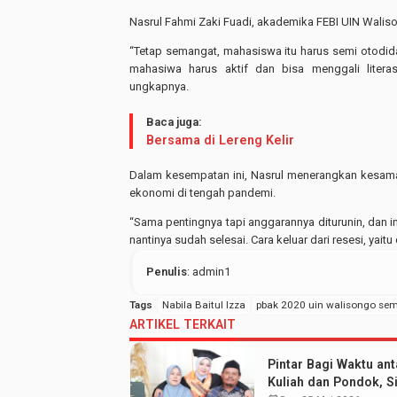
Nasrul Fahmi Zaki Fuadi, akademika FEBI UIN Wali
“Tetap semangat, mahasiswa itu harus semi otodi
mahasiwa harus aktif dan bisa menggali literas
ungkapnya.
Baca juga:
Bersama di Lereng Kelir
Dalam kesempatan ini, Nasrul menerangkan kesama
ekonomi di tengah pandemi.
“Sama pentingnya tapi anggarannya diturunin, dan in
nantinya sudah selesai. Cara keluar dari resesi, ya
Penulis
: admin1
Tags
Nabila Baitul Izza
pbak 2020 uin walisongo se
ARTIKEL TERKAIT
Pintar Bagi Waktu ant
Kuliah dan Pondok, Si