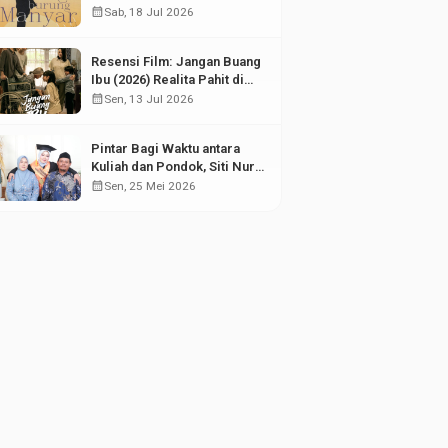
Puing Sejarah
calendar_month
Sab, 18 Jul 2026
Resensi Film: Jangan Buang
Ibu (2026) Realita Pahit di
Balik Kesuksesan Anak
calendar_month
Sen, 13 Jul 2026
Pintar Bagi Waktu antara
Kuliah dan Pondok, Siti Nur
Aisyah Sabet Gelar
calendar_month
Sen, 25 Mei 2026
Wisudawan Terbaik