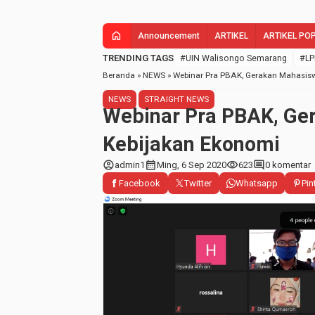
home
Announcement
ARTIKEL
ARTIKEL PO
TRENDING TAGS
#UIN Walisongo Semarang
#LP
Beranda
»
NEWS
»
Webinar Pra PBAK, Gerakan Mahasis
NEWS
STRAIGHT NEWS
Webinar Pra PBAK, Ge
Kebijakan Ekonomi
account_circle
calendar_month
visibility
comment
admin1
Ming, 6 Sep 2020
623
0 komentar
Facebook
Twitter
Whatsapp
Pin