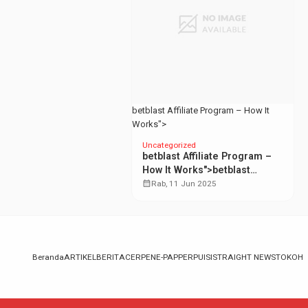
betblast Affiliate Program – How It
Works">
Uncategorized
betblast
Affiliate Program –
How It Works">
betblast
Affiliate Program – How It
calendar_month
Rab, 11 Jun 2025
Works
Beranda
ARTIKEL
BERITA
CERPEN
E-PAPPER
PUISI
STRAIGHT NEWS
TOKOH