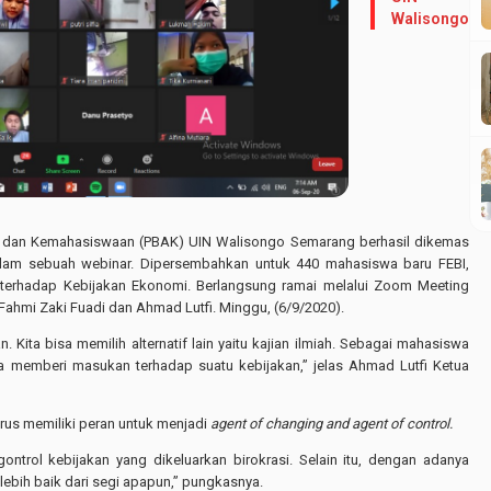
Walisongo
 dan Kemahasiswaan (PBAK) UIN Walisongo Semarang berhasil dikemas
dalam sebuah webinar. Dipersembahkan untuk 440 mahasiswa baru FEBI,
terhadap Kebijakan Ekonomi. Berlangsung ramai melalui Zoom Meeting
ahmi Zaki Fuadi dan Ahmad Lutfi. Minggu, (6/9/2020).
. Kita bisa memilih alternatif lain yaitu kajian ilmiah. Sebagai mahasiswa
 kita memberi masukan terhadap suatu kebijakan,” jelas Ahmad Lutfi Ketua
rus memiliki peran untuk menjadi
agent of changing and agent of control.
ontrol kebijakan yang dikeluarkan birokrasi. Selain itu, dengan adanya
ebih baik dari segi apapun,” pungkasnya.