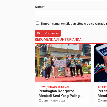
Nama*
Simpan nama, email, dan situs web saya pada 
REKOMENDASI UNTUK ANDA
RA
NEWS
STRAIGHT NEWS
ARTIK
il Menuju Mimpi
Pembagian Doorprize
Peran
Menjadi Sesi Yang Paling
Memb
 2025
Ditunggu Dari Acara Febi De-
calendar_month
UMK
calendar_month
Jum, 17 Nov 2023
Kam,
Volution