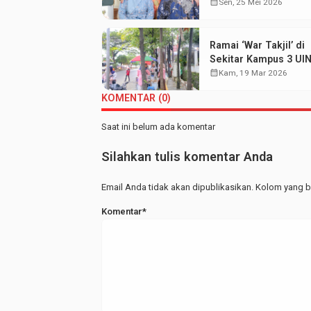
Aisyah Sabet Gelar
calendar_month
Sen, 25 Mei 2026
Wisudawan Terbaik
Ramai ‘War Takjil’ di
Sekitar Kampus 3 UI
Walisongo: Mahasis
calendar_month
Kam, 19 Mar 2026
Hemat UMKM Merap
KOMENTAR (0)
Saat ini belum ada komentar
Silahkan tulis komentar Anda
Email Anda tidak akan dipublikasikan. Kolom yang be
Komentar*