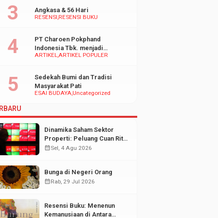
Angkasa & 56 Hari
RESENSI
RESENSI BUKU
PT Charoen Pokphand
Indonesia Tbk. menjadi
ARTIKEL
ARTIKEL POPULER
inspirasi Bagi UMKM di
Indonesia
Sedekah Bumi dan Tradisi
Masyarakat Pati
ESAI BUDAYA
Uncategorized
RBARU
Dinamika Saham Sektor
Properti: Peluang Cuan Ritel
di Tengah Fluktuasi Pasar
calendar_month
Sel, 4 Agu 2026
Modal
Bunga di Negeri Orang
calendar_month
Rab, 29 Jul 2026
Resensi Buku: Menenun
Kemanusiaan di Antara