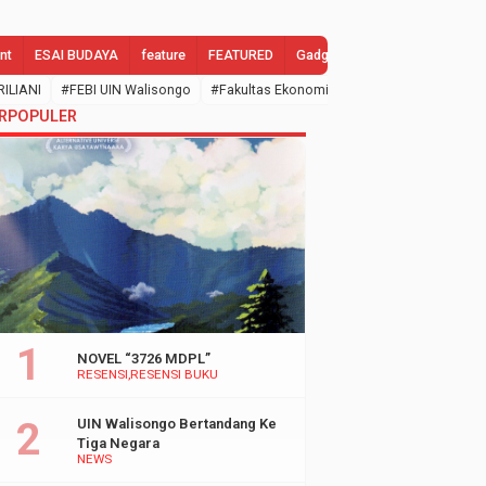
nt
ESAI BUDAYA
feature
FEATURED
Gadgets
GALLERY
Gend
RILIANI
#FEBI UIN Walisongo
#Fakultas Ekonomi dan Bisnis Islam
#febi
RPOPULER
NOVEL “3726 MDPL”
RESENSI
RESENSI BUKU
UIN Walisongo Bertandang Ke
Tiga Negara
NEWS