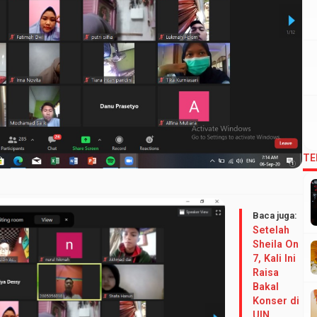
TE
Baca juga:
Setelah
Sheila On
7, Kali Ini
Raisa
Bakal
Konser di
UIN