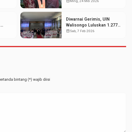
dan Prestasi Akademik
calendar_month
Ming, 24 Mei 2026
Bisa Berjalan Serasi
Diwarnai Gerimis, UIN
N
Walisongo Luluskan 1.277
wa
Mahasiswa pada Wisuda
calendar_month
Sab, 7 Feb 2026
at
Periode Februari 2026
rtanda bintang (*) wajib diisi