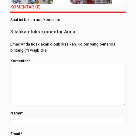
UIN
Luluskan
Terbaik
Berjalan
KOMENTAR (0)
Walisongo:
1.277
Serasi
Mahasiswa
Mahasisw
Saat ini belum ada komentar
Hemat
pada
UMKM
Wisuda
Silahkan tulis komentar Anda
Merapat
Periode
Februari
Email Anda tidak akan dipublikasikan. Kolom yang bertanda
2026
bintang (*) wajib diisi
Komentar*
Nama*
Email*