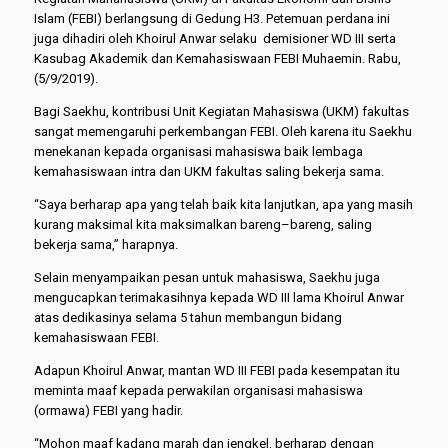
Islam (FEBI) berlangsung di Gedung H3. Petemuan perdana ini
juga dihadiri oleh Khoirul Anwar selaku demisioner WD III serta
Kasubag Akademik dan Kemahasiswaan FEBI Muhaemin. Rabu,
(5/9/2019).
Bagi Saekhu, kontribusi Unit Kegiatan Mahasiswa (UKM) fakultas
sangat memengaruhi perkembangan FEBI. Oleh karena itu Saekhu
menekanan kepada organisasi mahasiswa baik lembaga
kemahasiswaan intra dan UKM fakultas saling bekerja sama.
“Saya berharap apa yang telah baik kita lanjutkan, apa yang masih
kurang maksimal kita maksimalkan bareng–bareng, saling
bekerja sama,” harapnya.
Selain menyampaikan pesan untuk mahasiswa, Saekhu juga
mengucapkan terimakasihnya kepada WD III lama Khoirul Anwar
atas dedikasinya selama 5 tahun membangun bidang
kemahasiswaan FEBI.
Adapun Khoirul Anwar, mantan WD III FEBI pada kesempatan itu
meminta maaf kepada perwakilan organisasi mahasiswa
(ormawa) FEBI yang hadir.
“Mohon maaf kadang marah dan jengkel, berharap dengan