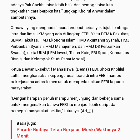
adanya Pak Saekhu bisa lebih baik dan semoga bisa kita
tingkatkan cara berpikir kita,” ungkap Khoirul Anwar dalam
sambutannya.
Ormawa yang menghadiri acara tersebut sebanyak tujuh lembaga
intra dan lima UKM yang ada di lingkup FEBI. Yaitu DEMA Fakultas,
SEMA Fakultas, HMJ Ekonomi Islam, HMJ Akuntansi Syariah, HMJ
Perbankan Syariah, HMJ Manajemen, dan HMJ D3 Perbankan
Syariah), serta UKM (LPM Invest, Teater Koin, EBI Sport, Komunitas
Bisnis, dan Kelompok Studi Pasar Modal).
Ketua Dewan Eksekutif Mahasiswa (Dema) FEBI, Shoci Kholilul
Luthfi mengharapkan kepengurusan baru di intra FEBI mampu
bekerjasama antarelemen untuk memperkenalkan FEBI kepada
masyarakat.
“Dengan harapan penuh mampu menjunjung dan bekerja sama
untuk mengenalkan bahwa FEBI itu menjadi lebih daripada
persepsi masyarakat sekitar,” tuturnya. (Ari_[i])
Baca juga:
Parade Budaya Tetap Berjalan Meski Waktunya 2
Menit