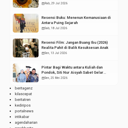
calendar_month
Rab, 29 Jul 2026
Resensi Buku: Menenun Kemanusiaan di
Antara Puing Sejarah
calendar_month
Sab, 18 Jul 2026
Resensi Film: Jangan Buang Ibu (2026)
Realita Pahit di Balik Kesuksesan Anak
calendar_month
Sen, 13 Jul 2026
Pintar Bagi Waktu antara Kuliah dan
Pondok, Siti Nur Aisyah Sabet Gelar
Wisudawan Terbaik
calendar_month
Sen, 25 Mei 2026
beritagenz
kilascepat
beritatren
kediripos
portalnews
intikabar
agendaharian