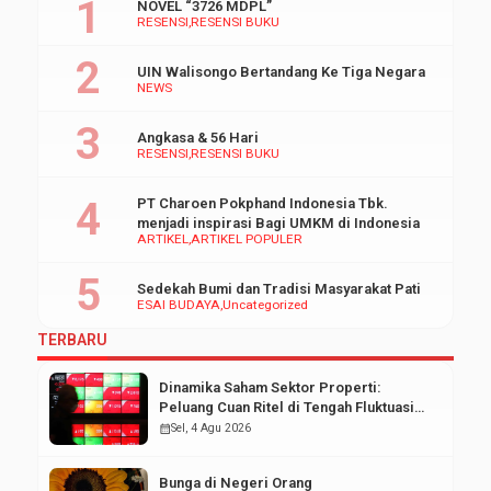
NOVEL “3726 MDPL”
RESENSI
RESENSI BUKU
UIN Walisongo Bertandang Ke Tiga Negara
NEWS
Angkasa & 56 Hari
RESENSI
RESENSI BUKU
PT Charoen Pokphand Indonesia Tbk.
menjadi inspirasi Bagi UMKM di Indonesia
ARTIKEL
ARTIKEL POPULER
Sedekah Bumi dan Tradisi Masyarakat Pati
ESAI BUDAYA
Uncategorized
TERBARU
Dinamika Saham Sektor Properti:
Peluang Cuan Ritel di Tengah Fluktuasi
Pasar Modal
calendar_month
Sel, 4 Agu 2026
Bunga di Negeri Orang