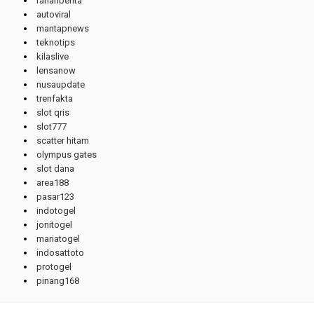
ranahberita
autoviral
mantapnews
teknotips
kilaslive
lensanow
nusaupdate
trenfakta
slot qris
slot777
scatter hitam
olympus gates
slot dana
area188
pasar123
indotogel
jonitogel
mariatogel
indosattoto
protogel
pinang168