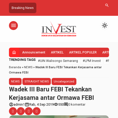
search
Breaking News
menu
light_mode
home
Announcement
ARTIKEL
ARTIKEL POPULER
ARTIKEL 
TRENDING TAGS
#UIN Walisongo Semarang
#LPM Invest
#FEBI U
Beranda
»
NEWS
»
Wadek III Baru FEBI Tekankan Kerjasama antar
Ormawa FEBI
NEWS
STRAIGHT NEWS
Uncategorized
Wadek III Baru FEBI Tekankan
Kerjasama antar Ormawa FEBI
account_circle
calendar_month
visibility
comment
admin1
Rab, 4 Sep 2019
550
0 komentar