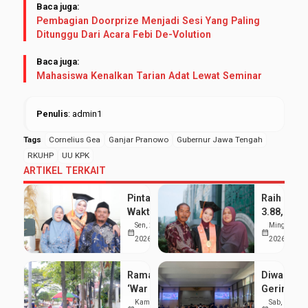
Baca juga:
Pembagian Doorprize Menjadi Sesi Yang Paling
Ditunggu Dari Acara Febi De-Volution
Baca juga:
Mahasiswa Kenalkan Tarian Adat Lewat Seminar
Penulis
: admin1
Tags
Cornelius Gea
Ganjar Pranowo
Gubernur Jawa Tengah
RKUHP
UU KPK
ARTIKEL TERKAIT
Pintar Bagi
Raih IPK
Waktu
3.88, Sept
antara
Kumala
Sen, 25 Mei
Ming, 24 Me
calendar_month
calendar_month
Kuliah dan
Dewi
2026
2026
Pondok,
Buktikan
Siti Nur
Organisas
Ramai
Diwarnai
Aisyah
dan
‘War Takjil’
Gerimis,
Sabet
Prestasi
di Sekitar
UIN
Kam, 19 Mar
Sab, 7 Feb
Gelar
Akademik