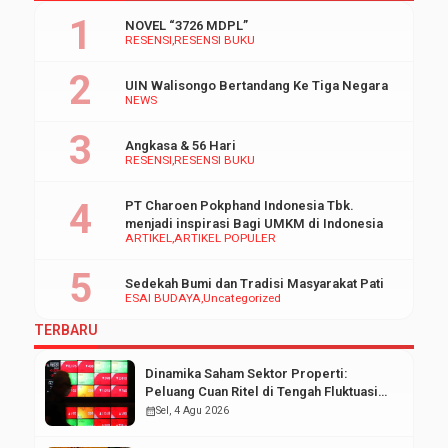
NOVEL “3726 MDPL”
RESENSI
RESENSI BUKU
UIN Walisongo Bertandang Ke Tiga Negara
NEWS
Angkasa & 56 Hari
RESENSI
RESENSI BUKU
PT Charoen Pokphand Indonesia Tbk.
menjadi inspirasi Bagi UMKM di Indonesia
ARTIKEL
ARTIKEL POPULER
Sedekah Bumi dan Tradisi Masyarakat Pati
ESAI BUDAYA
Uncategorized
TERBARU
Dinamika Saham Sektor Properti:
Peluang Cuan Ritel di Tengah Fluktuasi
Pasar Modal
calendar_month
Sel, 4 Agu 2026