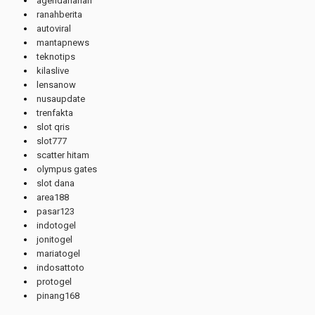
agendaharian
ranahberita
autoviral
mantapnews
teknotips
kilaslive
lensanow
nusaupdate
trenfakta
slot qris
slot777
scatter hitam
olympus gates
slot dana
area188
pasar123
indotogel
jonitogel
mariatogel
indosattoto
protogel
pinang168