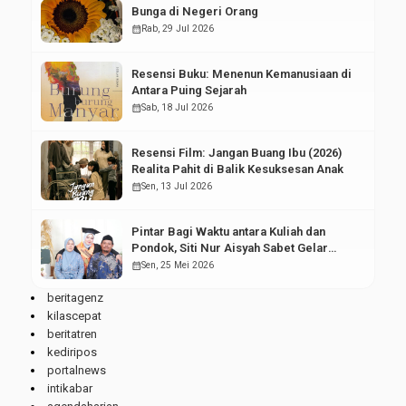
Bunga di Negeri Orang
calendar_month
Rab, 29 Jul 2026
Resensi Buku: Menenun Kemanusiaan di
Antara Puing Sejarah
calendar_month
Sab, 18 Jul 2026
Resensi Film: Jangan Buang Ibu (2026)
Realita Pahit di Balik Kesuksesan Anak
calendar_month
Sen, 13 Jul 2026
Pintar Bagi Waktu antara Kuliah dan
Pondok, Siti Nur Aisyah Sabet Gelar
Wisudawan Terbaik
calendar_month
Sen, 25 Mei 2026
beritagenz
kilascepat
beritatren
kediripos
portalnews
intikabar