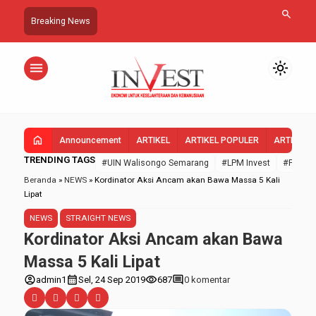
search
Breaking News
menu
light_mode
home
Announcement
ARTIKEL
ARTIKEL POPULER
ARTIKEL 
TRENDING TAGS
#UIN Walisongo Semarang
#LPM Invest
#FEBI U
Beranda
»
NEWS
»
Kordinator Aksi Ancam akan Bawa Massa 5 Kali
Lipat
NEWS
STRAIGHT NEWS
Kordinator Aksi Ancam akan Bawa
Massa 5 Kali Lipat
account_circle
calendar_month
visibility
comment
admin1
Sel, 24 Sep 2019
687
0 komentar