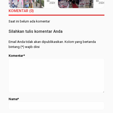
calendar_month
calendar_month
Kampus 3
Walisong
2026
2026
Wisudawan
Bisa
UIN
Luluskan
Terbaik
Berjalan
KOMENTAR (0)
Walisongo:
1.277
Serasi
Mahasiswa
Mahasisw
Saat ini belum ada komentar
Hemat
pada
UMKM
Wisuda
Silahkan tulis komentar Anda
Merapat
Periode
Februari
Email Anda tidak akan dipublikasikan. Kolom yang bertanda
2026
bintang (*) wajib diisi
Komentar*
Nama*