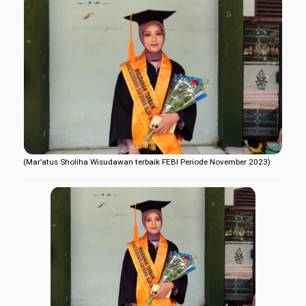
(Mar’atus Sholiha Wisudawan terbaik FEBI Periode November 2023)