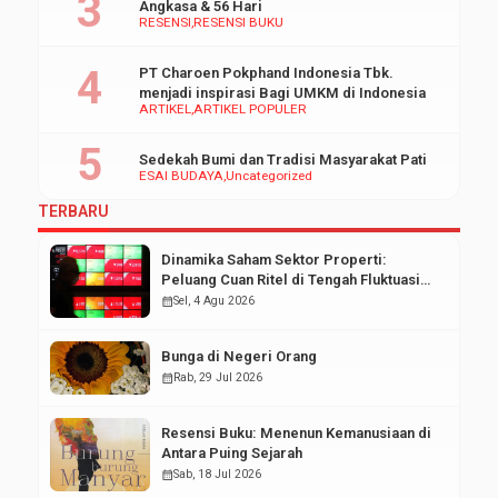
Angkasa & 56 Hari
RESENSI
RESENSI BUKU
PT Charoen Pokphand Indonesia Tbk.
menjadi inspirasi Bagi UMKM di Indonesia
ARTIKEL
ARTIKEL POPULER
Sedekah Bumi dan Tradisi Masyarakat Pati
ESAI BUDAYA
Uncategorized
TERBARU
Dinamika Saham Sektor Properti:
Peluang Cuan Ritel di Tengah Fluktuasi
Pasar Modal
calendar_month
Sel, 4 Agu 2026
Bunga di Negeri Orang
calendar_month
Rab, 29 Jul 2026
Resensi Buku: Menenun Kemanusiaan di
Antara Puing Sejarah
calendar_month
Sab, 18 Jul 2026