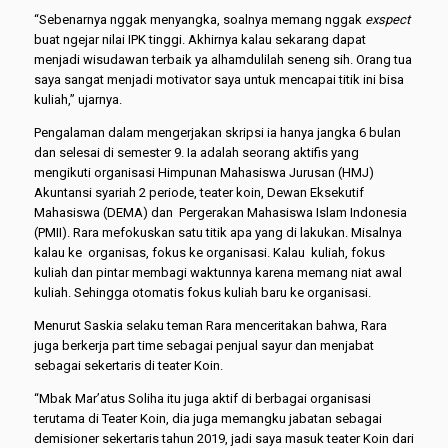
“Sebenarnya nggak menyangka, soalnya memang nggak
exspect
buat ngejar nilai IPK tinggi. Akhirnya kalau sekarang dapat
menjadi wisudawan terbaik ya alhamdulilah seneng sih. Orang tua
saya sangat menjadi motivator saya untuk mencapai titik ini bisa
kuliah,” ujarnya.
Pengalaman dalam mengerjakan skripsi ia hanya jangka 6 bulan
dan selesai di semester 9. Ia adalah seorang aktifis yang
mengikuti organisasi Himpunan Mahasiswa Jurusan (HMJ)
Akuntansi syariah 2 periode, teater koin, Dewan Eksekutif
Mahasiswa (DEMA) dan Pergerakan Mahasiswa Islam Indonesia
(PMII). Rara mefokuskan satu titik apa yang di lakukan. Misalnya
kalau ke organisas, fokus ke organisasi. Kalau kuliah, fokus
kuliah dan pintar membagi waktunnya karena memang niat awal
kuliah. Sehingga otomatis fokus kuliah baru ke organisasi.
Menurut Saskia selaku teman Rara menceritakan bahwa, Rara
juga berkerja part time sebagai penjual sayur dan menjabat
sebagai sekertaris di teater Koin.
“Mbak Mar’atus Soliha itu juga aktif di berbagai organisasi
terutama di Teater Koin, dia juga memangku jabatan sebagai
demisioner sekertaris tahun 2019, jadi saya masuk teater Koin dari