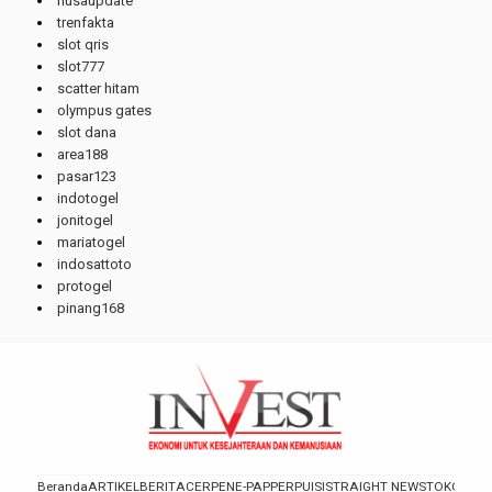
nusaupdate
trenfakta
slot qris
slot777
scatter hitam
olympus gates
slot dana
area188
pasar123
indotogel
jonitogel
mariatogel
indosattoto
protogel
pinang168
Beranda
ARTIKEL
BERITA
CERPEN
E-PAPPER
PUISI
STRAIGHT NEWS
TOKOH