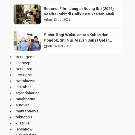
Resensi Film: Jangan Buang Ibu (2026)
Realita Pahit di Balik Kesuksesan Anak
calendar_month
Sen, 13 Jul 2026
Pintar Bagi Waktu antara Kuliah dan
Pondok, Siti Nur Aisyah Sabet Gelar
Wisudawan Terbaik
calendar_month
Sen, 25 Mei 2026
beritagenz
kilascepat
beritatren
kediripos
portalnews
intikabar
agendaharian
ranahberita
autoviral
mantapnews
teknotips
kilaslive
lensanow