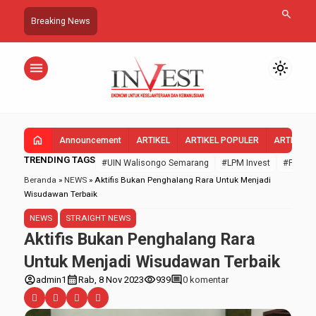
search
Breaking News
menu
light_mode
home
Announcement
ARTIKEL
ARTIKEL POPULER
ARTIKEL 
TRENDING TAGS
#UIN Walisongo Semarang
#LPM Invest
#FEBI U
Beranda
»
NEWS
»
Aktifis Bukan Penghalang Rara Untuk Menjadi
Wisudawan Terbaik
NEWS
STRAIGHT NEWS
Aktifis Bukan Penghalang Rara
Untuk Menjadi Wisudawan Terbaik
account_circle
calendar_month
visibility
comment
admin1
Rab, 8 Nov 2023
939
0 komentar