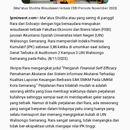
(Mar’atus Sholiha Wisudawan terbaik FEBI Periode November 2023)
lpminvest.com–
Mar’atus Sholiha atau yang sering di panggil
Rara dari Sidoarjo dengan tiga bersaudara merupakan
wisudawati terbaik Fakultas Ekonomi dan Bisnis Islam (FEBI)
jurusan Akuntansi Syariah Universitas Islam Negeri (UIN)
Walisongo Semarang. Rara memperoleh Indeks Prestasi
Kumulatif (IPK) sebesar 3,86 ketika di umumkan saat sidang
Senat Terbuka di Auditorium 2 Kampus 3 UIN Walisongo
Semarang pada Rabu, (8/11/2023).
Skripsi Rara mengangkat judul “Pengaruh
Finansial Self-Efficacy
Pemahaman Akutansi dan Sistem Informasi Akutansi Terhadap
Kualitas Laporan Keuangan Berbasis SAK EMKM Pada UMKM
Kota Semarang.” Perjalanan Rara tidaklah mudah ia adalah
seorang aktifis yang bisa membagi waktunya dalam perjalanan
kuliahnya sehingga sampai saat ini mendapatkan gelar sarjana
yang terbaik. Namun di balik perjalanan dari Rara, ada seseorang
yang sangat berperan dalam hidupnya yaitu orang tuanya yang
selalu mensuport dan memang mengiginkan kuliah di UIN
Walisongo Semarang. Rara sangat senang, tidak menyangka dan
tidak ber-ekspektasi untuk mengejar nilai IPK tinggi.