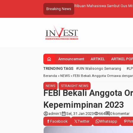
engenalan Mangrove bagi Peserta
Ribuan Mahasiswa Sambut Gus Mif
Breaking News
home
Announcement
ARTIKEL
ARTIKEL PO
TRENDING TAGS
#UIN Walisongo Semarang
#LP
Beranda
»
NEWS
»
FEBI Bekali Anggota Ormawa dengan
NEWS
STRAIGHT NEWS
FEBI Bekali Anggota O
Kepemimpinan 2023
account_circle
calendar_month
visibility
comment
admin1
Sel, 31 Jan 2023
664
0 komentar
Facebook
Twitter
Whatsapp
Pin