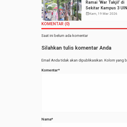
Ramai ‘War Takjil’ di
Sekitar Kampus 3 UI
Walisongo: Mahasis
calendar_month
Kam, 19 Mar 2026
Hemat UMKM Merap
KOMENTAR (0)
Saat ini belum ada komentar
Silahkan tulis komentar Anda
Email Anda tidak akan dipublikasikan. Kolom yang be
Komentar*
Nama*