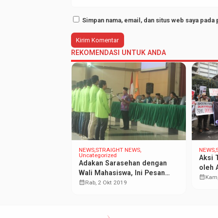
Simpan nama, email, dan situs web saya pada 
REKOMENDASI UNTUK ANDA
T NEWS
NEWS
STRAIGHT NEWS
NEWS
Uncategorized
 PPL Prodi
Aksi 
Adakan Sarasehan dengan
am Via Google
oleh 
Wali Mahasiswa, Ini Pesan
Teng
calendar_month
2020
Kam,
Wadek III FEBI
calendar_month
Rab, 2 Okt 2019