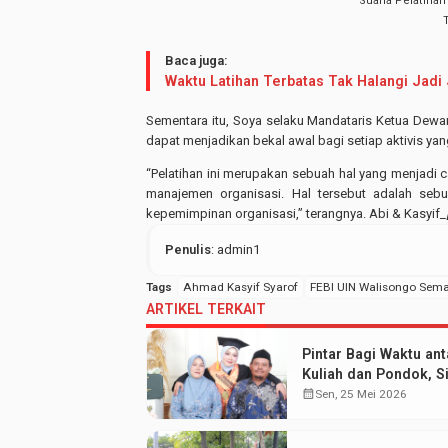
Suana Pelatihan
Baca juga:
Waktu Latihan Terbatas Tak Halangi Jadi
Sementara itu, Soya selaku Mandataris Ketua Dew
dapat menjadikan bekal awal bagi setiap aktivis yang
“Pelatihan ini merupakan sebuah hal yang menjadi ca
manajemen organisasi. Hal tersebut adalah se
kepemimpinan organisasi,” terangnya. Abi & Kasyif
_[
Penulis
: admin1
Tags
Ahmad Kasyif Syarof
FEBI UIN Walisongo Sem
ARTIKEL TERKAIT
Pintar Bagi Waktu ant
Kuliah dan Pondok, Si
Aisyah Sabet Gelar
calendar_month
Sen, 25 Mei 2026
Wisudawan Terbaik