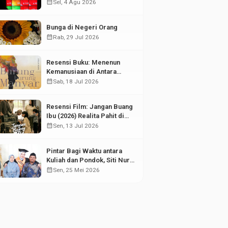
di Tengah Fluktuasi Pasar
calendar_month
Sel, 4 Agu 2026
Modal
Bunga di Negeri Orang
calendar_month
Rab, 29 Jul 2026
Resensi Buku: Menenun
Kemanusiaan di Antara
Puing Sejarah
calendar_month
Sab, 18 Jul 2026
Resensi Film: Jangan Buang
Ibu (2026) Realita Pahit di
Balik Kesuksesan Anak
calendar_month
Sen, 13 Jul 2026
Pintar Bagi Waktu antara
Kuliah dan Pondok, Siti Nur
Aisyah Sabet Gelar
calendar_month
Sen, 25 Mei 2026
Wisudawan Terbaik