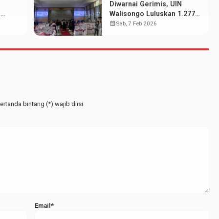
Diwarnai Gerimis, UIN
N
Walisongo Luluskan 1.277
wa
Mahasiswa pada Wisuda
calendar_month
Sab, 7 Feb 2026
at
Periode Februari 2026
rtanda bintang (*) wajib diisi
Email*