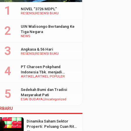
NOVEL “3726 MDPL”
RESENSI
RESENSI BUKU
UIN Walisongo Bertandang Ke
Tiga Negara
NEWS
Angkasa & 56 Hari
RESENSI
RESENSI BUKU
PT Charoen Pokphand
Indonesia Tbk. menjadi
ARTIKEL
ARTIKEL POPULER
inspirasi Bagi UMKM di
Indonesia
Sedekah Bumi dan Tradisi
Masyarakat Pati
ESAI BUDAYA
Uncategorized
RBARU
Dinamika Saham Sektor
Properti: Peluang Cuan Ritel