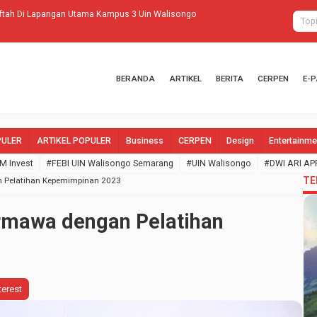
tah Di Lapangan Utama Kampus 3 Uin Walisongo
Kordinator A
BERANDA
ARTIKEL
BERITA
CERPEN
E-
PULER
ARTIKEL POPULER
Business
CERPEN
Design
Entertainme
M Invest
#FEBI UIN Walisongo Semarang
#UIN Walisongo
#DWI ARI AP
TE
 Pelatihan Kepemimpinan 2023
rmawa dengan Pelatihan
terest