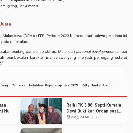
 Kepemimpinan di Balai Diklat KEMENAG,
Temugiring, Banyumanik.
 Juara
an Mahasiswa (DEMA) FEBI Periode 2023 berpendapat bahwa pelatihan ini
 ada di fakultas.
tatan penting dari setiap aktivis. Mulai dari
personal development
sampai
buah pembekalan karakter mahasiswa yang menjadi pemegang estafet
i]
arang
Ormawa
Pelatihan Kepemimpinan 2023
Rifky Naufal Abi
ara
Raih IPK 3.88, Septi Kumala
ti Nur
Dewi Buktikan Organisasi
dan Prestasi Akademik
calendar_month
Ming, 24 Mei 2026
Bisa Berjalan Serasi