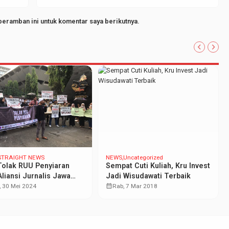
peramban ini untuk komentar saya berikutnya.
STRAIGHT NEWS
NEWS
Uncategorized
Tolak RUU Penyiaran
Sempat Cuti Kuliah, Kru Invest
Aliansi Jurnalis Jawa
Jadi Wisudawati Terbaik
ah
calendar_month
 30 Mei 2024
Rab, 7 Mar 2018