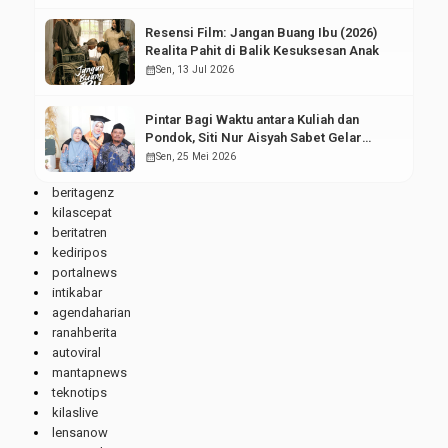
Resensi Film: Jangan Buang Ibu (2026)
Realita Pahit di Balik Kesuksesan Anak
calendar_month
Sen, 13 Jul 2026
Pintar Bagi Waktu antara Kuliah dan
Pondok, Siti Nur Aisyah Sabet Gelar
Wisudawan Terbaik
calendar_month
Sen, 25 Mei 2026
beritagenz
kilascepat
beritatren
kediripos
portalnews
intikabar
agendaharian
ranahberita
autoviral
mantapnews
teknotips
kilaslive
lensanow