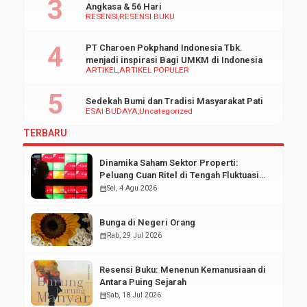
Angkasa & 56 Hari
RESENSI
RESENSI BUKU
PT Charoen Pokphand Indonesia Tbk.
menjadi inspirasi Bagi UMKM di Indonesia
ARTIKEL
ARTIKEL POPULER
Sedekah Bumi dan Tradisi Masyarakat Pati
ESAI BUDAYA
Uncategorized
TERBARU
Dinamika Saham Sektor Properti:
Peluang Cuan Ritel di Tengah Fluktuasi
Pasar Modal
calendar_month
Sel, 4 Agu 2026
Bunga di Negeri Orang
calendar_month
Rab, 29 Jul 2026
Resensi Buku: Menenun Kemanusiaan di
Antara Puing Sejarah
calendar_month
Sab, 18 Jul 2026