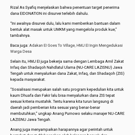
Rizal As Syafiq menjelaskan bahwa penentuan target penerima
dana EIDONATION ini disurvei terlebih dahulu.
“Ini awalnya disurvei dulu, lalu kami memberikan bantuan dalam
bentuk alat masak untuk UMKM yang mengelola produk kue,”
tambahnya.
Baca juga:
Adakan EI Goes To Village, HMJ EI Ingin Mengedukasi
Warga Desa
Selain itu, HMJ EI juga bekerja sama dengan Lembaga Amil Zakat
Infaq dan Shadaqoh Nahdlatul Ulama (NU-CARE LAZISNU) Jawa
Tengah untuk menyalurkan dana Zakat, Infaq, dan Shadaqoh (ZIS)
kepada masyarakat.
“Sosialisasi merupakan salah satu program kepedulian kita untuk
kaum Dhuafa dan Fakir lalu bisa menyalurkan dana ZIS tepat
sesuai kriteria mustahik. Tentu karena kita turun langsung di
daerah jadi pemberian kita sesuai yang benar-benar
membutuhkan,” ungkap Anang Purnowo selaku manajer NU-CARE
LAZISNU Jawa Tengah.
Anang juga menyampaikan harapannya agar perintah untuk