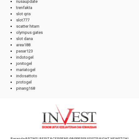
nusaupdate
trenfakta
slot qris
slot777
scatter hitam
olympus gates
slot dana
area188
pasar123
indotogel
jonitogel
mariatogel
indosattoto
protogel
pinang168
Beranda
ARTIKEL
BERITA
CERPEN
E-PAPPER
PUISI
STRAIGHT NEWS
TOKOH