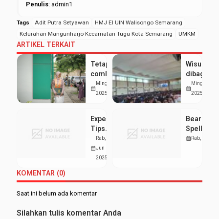
Penulis
: admin1
Tags
Adit Putra Setyawan
HMJ EI UIN Walisongo Semarang
Kelurahan Mangunharjo Kecamatan Tugu Kota Semarang
UMKM
ARTIKEL TERKAIT
Tetap raih
Wisuda
comlaude
dibagi 2
meski aktif
Sesi,
Ming, 24 Agu
Ming, 24 A
calendar_month
calendar_month
organisasi,
Ribuan
2025
2025
ini tips dari
Mahasisw
Risa
UIN
Expert
Bearo Ca
Walisong
Tips
Spellenov
Resmi
voor
Wat te
Rab, 11
calendar_month
Rab, 11 Ju
Diwisuda
Spelen
Verwacht
calendar_month
Jun
bij
2025
Bearo
KOMENTAR (0)
Casino
Saat ini belum ada komentar
Silahkan tulis komentar Anda