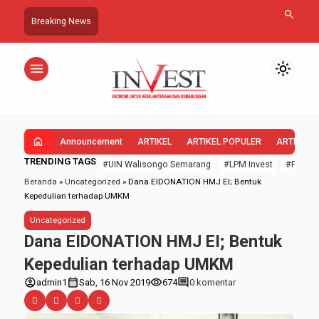
search
Breaking News
menu
light_mode
home
Announcement
ARTIKEL
ARTIKEL POPULER
ARTIKEL 
TRENDING TAGS
#UIN Walisongo Semarang
#LPM Invest
#FEBI U
Beranda
»
Uncategorized
»
Dana EIDONATION HMJ EI; Bentuk
Kepedulian terhadap UMKM
Uncategorized
Dana EIDONATION HMJ EI; Bentuk
Kepedulian terhadap UMKM
account_circle
calendar_month
visibility
comment
admin1
Sab, 16 Nov 2019
674
0 komentar