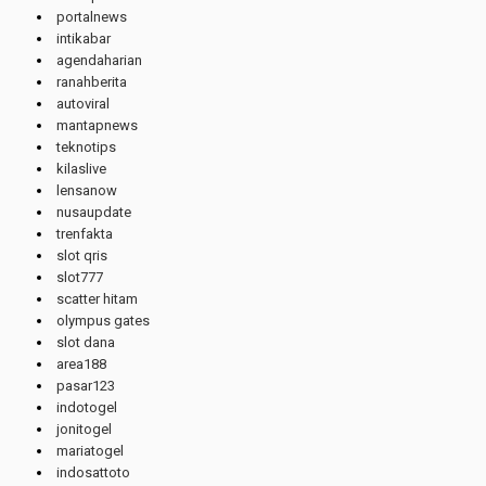
portalnews
intikabar
agendaharian
ranahberita
autoviral
mantapnews
teknotips
kilaslive
lensanow
nusaupdate
trenfakta
slot qris
slot777
scatter hitam
olympus gates
slot dana
area188
pasar123
indotogel
jonitogel
mariatogel
indosattoto