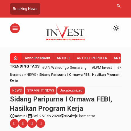
search
Breaking News
menu
light_mode
home
Announcement
ARTIKEL
ARTIKEL POPULER
ARTIKEL 
TRENDING TAGS
#UIN Walisongo Semarang
#LPM Invest
#FEBI U
Beranda
»
NEWS
»
Sidang Paripurna I Ormawa FEBI, Hasilkan Program
Kerja
NEWS
STRAIGHT NEWS
Uncategorized
Sidang Paripurna I Ormawa FEBI,
Hasilkan Program Kerja
account_circle
calendar_month
visibility
comment
admin1
Sel, 25 Feb 2020
624
0 komentar