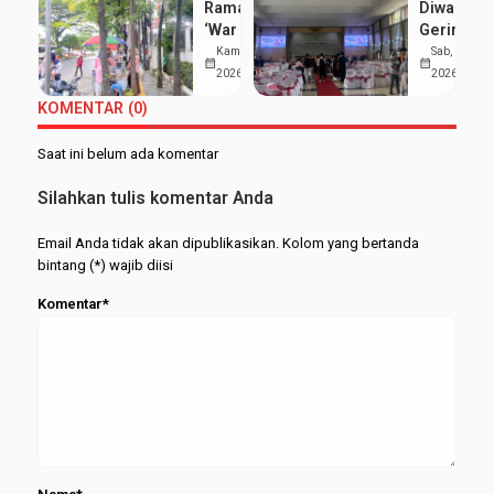
Ramai
Diwarnai
Aisyah
dan
‘War Takjil’
Gerimis,
Sabet
Prestasi
di Sekitar
UIN
Kam, 19 Mar
Sab, 7 Feb
Gelar
Akademik
calendar_month
calendar_month
Kampus 3
Walisong
2026
2026
Wisudawan
Bisa
UIN
Luluskan
Terbaik
Berjalan
KOMENTAR (0)
Walisongo:
1.277
Serasi
Mahasiswa
Mahasisw
Saat ini belum ada komentar
Hemat
pada
UMKM
Wisuda
Silahkan tulis komentar Anda
Merapat
Periode
Februari
Email Anda tidak akan dipublikasikan. Kolom yang bertanda
2026
bintang (*) wajib diisi
Komentar*