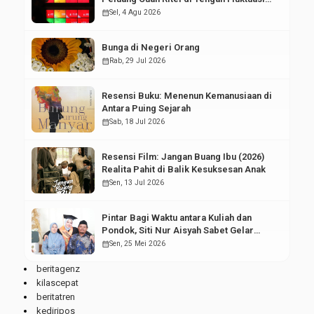
Pasar Modal
calendar_month
Sel, 4 Agu 2026
Bunga di Negeri Orang
calendar_month
Rab, 29 Jul 2026
Resensi Buku: Menenun Kemanusiaan di
Antara Puing Sejarah
calendar_month
Sab, 18 Jul 2026
Resensi Film: Jangan Buang Ibu (2026)
Realita Pahit di Balik Kesuksesan Anak
calendar_month
Sen, 13 Jul 2026
Pintar Bagi Waktu antara Kuliah dan
Pondok, Siti Nur Aisyah Sabet Gelar
Wisudawan Terbaik
calendar_month
Sen, 25 Mei 2026
beritagenz
kilascepat
beritatren
kediripos