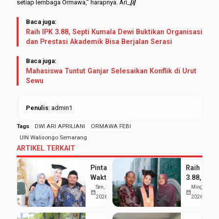
setiap lembaga Ormawa,” harapnya. Ari_
[i]
Baca juga:
Raih IPK 3.88, Septi Kumala Dewi Buktikan Organisasi
dan Prestasi Akademik Bisa Berjalan Serasi
Baca juga:
Mahasiswa Tuntut Ganjar Selesaikan Konflik di Urut
Sewu
Penulis
: admin1
Tags
DWI ARI APRILIANI
ORMAWA FEBI
UIN Walisongo Semarang
ARTIKEL TERKAIT
Pintar Bagi
Raih IPK
Waktu
3.88, Sept
antara
Kumala
Sen, 25 Mei
Ming, 24 Me
calendar_month
calendar_month
Kuliah dan
Dewi
2026
2026
Pondok,
Buktikan
Siti Nur
Organisas