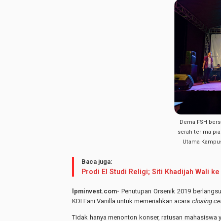
Dema FSH bersam
serah terima pi
Utama Kampus 
Baca juga:
Prodi EI Studi Religi; Siti Khadijah Wali ke
l
pminvest.com-
Penutupan Orsenik 2019 berlangsun
KDI Fani Vanilla untuk memeriahkan acara
closing c
Tidak hanya menonton konser, ratusan mahasiswa 