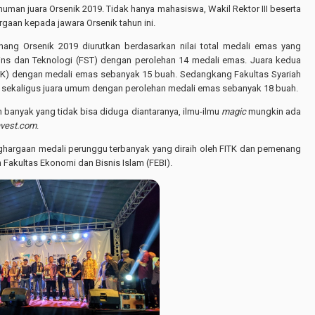
uman juara Orsenik 2019. Tidak hanya mahasiswa, Wakil Rektor III beserta
rgaan kepada jawara Orsenik tahun ini.
ang Orsenik 2019 diurutkan berdasarkan nilai total medali emas yang
ains dan Teknologi (FST) dengan perolehan 14 medali emas. Juara kedua
FITK) dengan medali emas sebanyak 15 buah. Sedangkang Fakultas Syariah
 sekaligus juara umum dengan perolehan medali emas sebanyak 18 buah.
n banyak yang tidak bisa diduga diantaranya, ilmu-ilmu
magic
mungkin ada
nvest.com
.
argaan medali perunggu terbanyak yang diraih oleh FITK dan pemenang
Fakultas Ekonomi dan Bisnis Islam (FEBI).