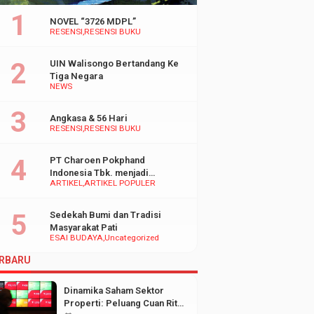
NOVEL “3726 MDPL”
RESENSI
RESENSI BUKU
UIN Walisongo Bertandang Ke
Tiga Negara
NEWS
Angkasa & 56 Hari
RESENSI
RESENSI BUKU
PT Charoen Pokphand
Indonesia Tbk. menjadi
ARTIKEL
ARTIKEL POPULER
inspirasi Bagi UMKM di
Indonesia
Sedekah Bumi dan Tradisi
Masyarakat Pati
ESAI BUDAYA
Uncategorized
RBARU
Dinamika Saham Sektor
Properti: Peluang Cuan Ritel