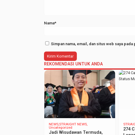
Nama*
Simpan nama, email, dan situs web saya pada 
REKOMENDASI UNTUK ANDA
NEWS
STRAIGHT NEWS
STRAI
Uncategorized
кало vavada
274 C
Jadi Wisudawan Termuda,
ый
Lepas