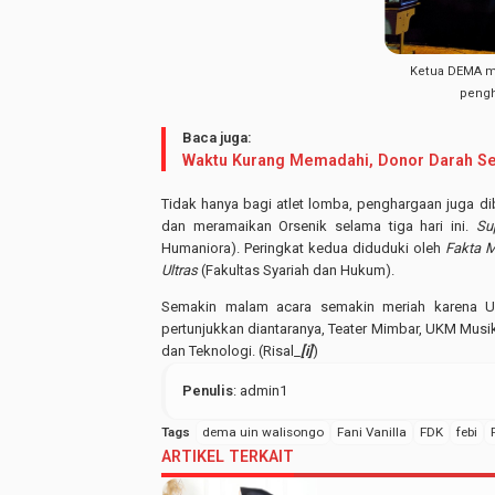
Ketua DEMA m
pengh
Baca juga:
Waktu Kurang Memadahi, Donor Darah Se
Tidak hanya bagi atlet lomba, penghargaan juga d
dan meramaikan Orsenik selama tiga hari ini.
Su
Humaniora). Peringkat kedua diduduki oleh
Fakta 
Ultras
(Fakultas Syariah dan Hukum).
Semakin malam acara semakin meriah karena U
pertunjukkan diantaranya, Teater Mimbar, UKM Musi
dan Teknologi. (Risal_
[i]
)
Penulis
: admin1
Tags
dema uin walisongo
Fani Vanilla
FDK
febi
ARTIKEL TERKAIT