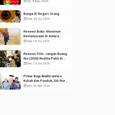
di Tengah Fluktuasi Pasar
calendar_month
Sel, 4 Agu 2026
Modal
Bunga di Negeri Orang
calendar_month
Rab, 29 Jul 2026
Resensi Buku: Menenun
Kemanusiaan di Antara
Puing Sejarah
calendar_month
Sab, 18 Jul 2026
Resensi Film: Jangan Buang
Ibu (2026) Realita Pahit di
Balik Kesuksesan Anak
calendar_month
Sen, 13 Jul 2026
Pintar Bagi Waktu antara
Kuliah dan Pondok, Siti Nur
Aisyah Sabet Gelar
calendar_month
Sen, 25 Mei 2026
Wisudawan Terbaik