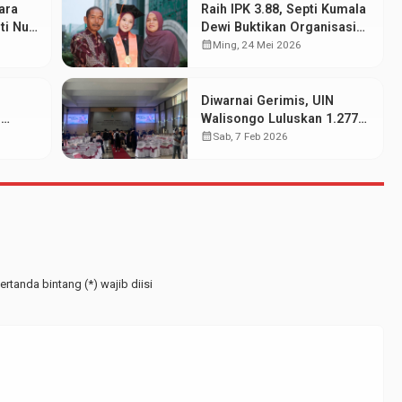
ara
Raih IPK 3.88, Septi Kumala
ti Nur
Dewi Buktikan Organisasi
dan Prestasi Akademik
calendar_month
Ming, 24 Mei 2026
Bisa Berjalan Serasi
Diwarnai Gerimis, UIN
N
Walisongo Luluskan 1.277
wa
Mahasiswa pada Wisuda
calendar_month
Sab, 7 Feb 2026
at
Periode Februari 2026
rtanda bintang (*) wajib diisi