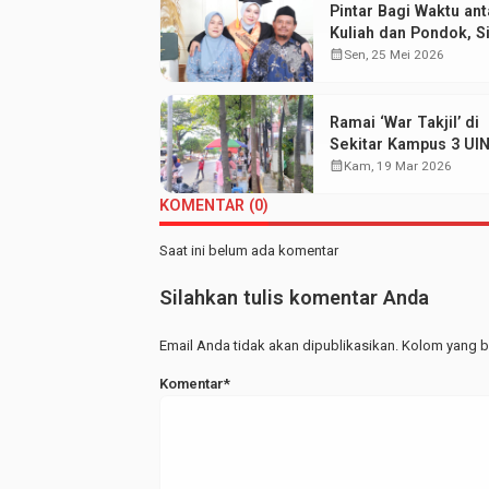
Pintar Bagi Waktu ant
Kuliah dan Pondok, Si
Aisyah Sabet Gelar
calendar_month
Sen, 25 Mei 2026
Wisudawan Terbaik
Ramai ‘War Takjil’ di
Sekitar Kampus 3 UI
Walisongo: Mahasis
calendar_month
Kam, 19 Mar 2026
Hemat UMKM Merap
KOMENTAR (0)
Saat ini belum ada komentar
Silahkan tulis komentar Anda
Email Anda tidak akan dipublikasikan. Kolom yang be
Komentar*