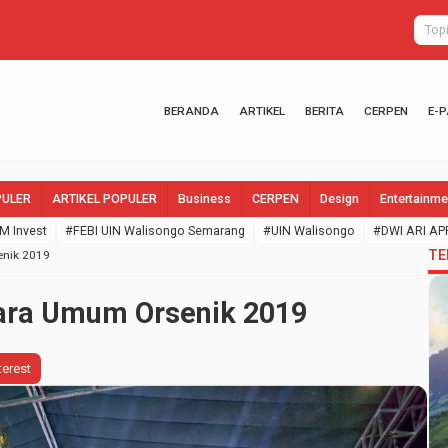
LPM Invest Te
BERANDA
ARTIKEL
BERITA
CERPEN
E-
PULER
ARTIKEL POPULER
Business
CERPEN
Design
Entertainme
M Invest
#FEBI UIN Walisongo Semarang
#UIN Walisongo
#DWI ARI AP
TE
enik 2019
uara Umum Orsenik 2019
terest