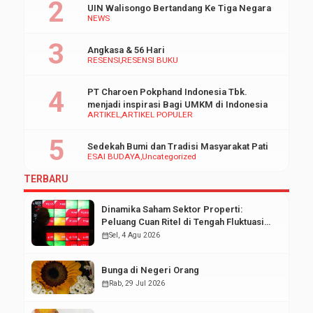
UIN Walisongo Bertandang Ke Tiga Negara
pendaftaran yaitu sebagai berikut; No C
NEWS
Wakil Rektor 1. Dr. Abdul Kholiq, M.Ag. [
Angkasa & 56 Hari
RESENSI
RESENSI BUKU
PT Charoen Pokphand Indonesia Tbk.
menjadi inspirasi Bagi UMKM di Indonesia
ARTIKEL
ARTIKEL POPULER
Sedekah Bumi dan Tradisi Masyarakat Pati
ESAI BUDAYA
Uncategorized
TERBARU
Dinamika Saham Sektor Properti:
Peluang Cuan Ritel di Tengah Fluktuasi
Pasar Modal
calendar_month
Sel, 4 Agu 2026
Bunga di Negeri Orang
calendar_month
Rab, 29 Jul 2026