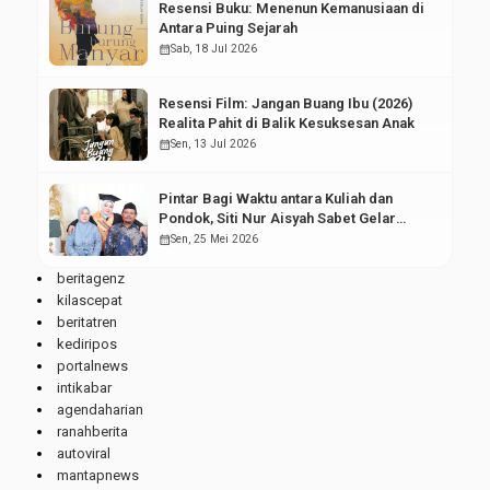
Resensi Buku: Menenun Kemanusiaan di
Antara Puing Sejarah
calendar_month
Sab, 18 Jul 2026
Resensi Film: Jangan Buang Ibu (2026)
Realita Pahit di Balik Kesuksesan Anak
calendar_month
Sen, 13 Jul 2026
Pintar Bagi Waktu antara Kuliah dan
Pondok, Siti Nur Aisyah Sabet Gelar
Wisudawan Terbaik
calendar_month
Sen, 25 Mei 2026
beritagenz
kilascepat
beritatren
kediripos
portalnews
intikabar
agendaharian
ranahberita
autoviral
mantapnews