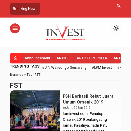
search
Breaking News
menu
light_mode
home
Announcement
ARTIKEL
ARTIKEL POPULER
ARTIKEL 
TRENDING TAGS
#UIN Walisongo Semarang
#LPM Invest
#FEBI U
Beranda
»
Tag "FST"
FST
FSH Berhasil Rebut Juara
Umum Orsenik 2019
calendar_month
Jum, 20 Sep 2019
lpminvest.com- Penutupan
Orsenik 2019 berlangsung
ramai. Pasalnya, hadir Ratu