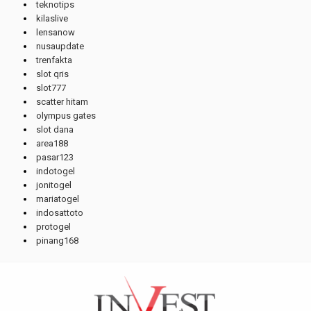
teknotips
kilaslive
lensanow
nusaupdate
trenfakta
slot qris
slot777
scatter hitam
olympus gates
slot dana
area188
pasar123
indotogel
jonitogel
mariatogel
indosattoto
protogel
pinang168