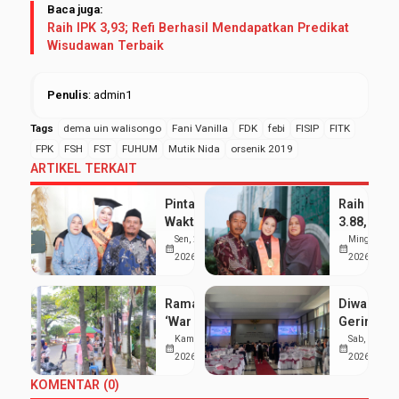
Baca juga:
Raih IPK 3,93; Refi Berhasil Mendapatkan Predikat
Wisudawan Terbaik
Penulis
: admin1
Tags
dema uin walisongo
Fani Vanilla
FDK
febi
FISIP
FITK
FPK
FSH
FST
FUHUM
Mutik Nida
orsenik 2019
ARTIKEL TERKAIT
Pintar Bagi
Raih IPK
Waktu
3.88, Sept
antara
Kumala
Sen, 25 Mei
Ming, 24 Me
calendar_month
calendar_month
Kuliah dan
Dewi
2026
2026
Pondok,
Buktikan
Siti Nur
Organisas
Ramai
Diwarnai
Aisyah
dan
‘War Takjil’
Gerimis,
Sabet
Prestasi
di Sekitar
UIN
Kam, 19 Mar
Sab, 7 Feb
Gelar
Akademik
calendar_month
calendar_month
Kampus 3
Walisong
2026
2026
Wisudawan
Bisa
UIN
Luluskan
Terbaik
Berjalan
KOMENTAR (0)
Walisongo:
1.277