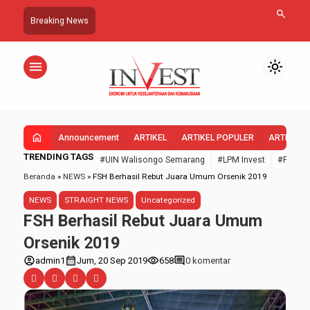
search
Breaking News
menu
light_mode
home
Announcement
ARTIKEL
ARTIKEL POPULER
ARTIKEL 
TRENDING TAGS
#UIN Walisongo Semarang
#LPM Invest
#FEBI U
Beranda
»
NEWS
»
FSH Berhasil Rebut Juara Umum Orsenik 2019
NEWS
STRAIGHT NEWS
Uncategorized
FSH Berhasil Rebut Juara Umum
Orsenik 2019
account_circle
calendar_month
visibility
comment
admin1
Jum, 20 Sep 2019
658
0 komentar