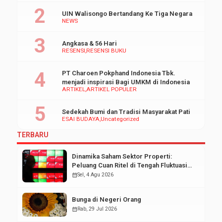
UIN Walisongo Bertandang Ke Tiga Negara
NEWS
Angkasa & 56 Hari
RESENSI
RESENSI BUKU
PT Charoen Pokphand Indonesia Tbk.
menjadi inspirasi Bagi UMKM di Indonesia
ARTIKEL
ARTIKEL POPULER
Sedekah Bumi dan Tradisi Masyarakat Pati
ESAI BUDAYA
Uncategorized
TERBARU
Dinamika Saham Sektor Properti:
Peluang Cuan Ritel di Tengah Fluktuasi
Pasar Modal
calendar_month
Sel, 4 Agu 2026
Bunga di Negeri Orang
calendar_month
Rab, 29 Jul 2026