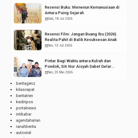
Resensi Buku: Menenun Kemanusiaan di
Antara Puing Sejarah
calendar_month
Sab, 18 Jul 2026
Resensi Film: Jangan Buang Ibu (2026)
Realita Pahit di Balik Kesuksesan Anak
calendar_month
Sen, 13 Jul 2026
Pintar Bagi Waktu antara Kuliah dan
Pondok, Siti Nur Aisyah Sabet Gelar
Wisudawan Terbaik
calendar_month
Sen, 25 Mei 2026
beritagenz
kilascepat
beritatren
kediripos
portalnews
intikabar
agendaharian
ranahberita
autoviral