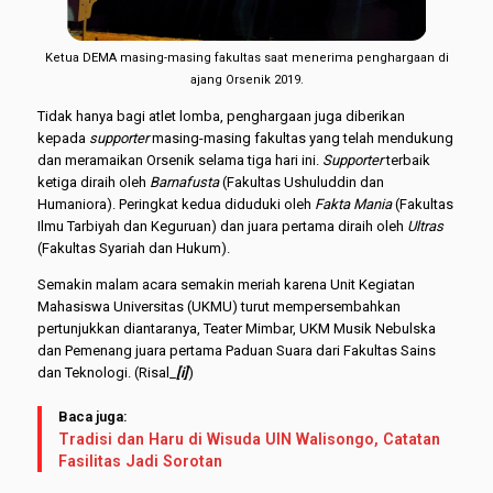
Ketua DEMA masing-masing fakultas saat menerima penghargaan di
ajang Orsenik 2019.
Tidak hanya bagi atlet lomba, penghargaan juga diberikan
kepada
supporter
masing-masing fakultas yang telah mendukung
dan meramaikan Orsenik selama tiga hari ini.
Supporter
terbaik
ketiga diraih oleh
Barnafusta
(Fakultas Ushuluddin dan
Humaniora). Peringkat kedua diduduki oleh
Fakta Mania
(Fakultas
Ilmu Tarbiyah dan Keguruan) dan juara pertama diraih oleh
Ultras
(Fakultas Syariah dan Hukum).
Semakin malam acara semakin meriah karena Unit Kegiatan
Mahasiswa Universitas (UKMU) turut mempersembahkan
pertunjukkan diantaranya, Teater Mimbar, UKM Musik Nebulska
dan Pemenang juara pertama Paduan Suara dari Fakultas Sains
dan Teknologi. (Risal_
[i]
)
Baca juga:
Tradisi dan Haru di Wisuda UIN Walisongo, Catatan
Fasilitas Jadi Sorotan