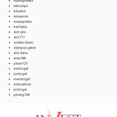
mantapnews
teknotips
kilaslive
lensanow
nusaupdate
trenfakta
slot qris
slot777
scatter hitam
olympus gates
slot dana
area188
pasar123
indotogel
jonitogel
mariatogel
indosattoto
protogel
pinang168