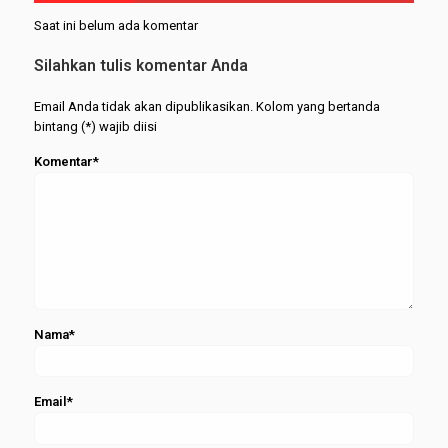
Serasi
Mahasiswa
Mahasisw
Saat ini belum ada komentar
Hemat
pada
UMKM
Wisuda
Silahkan tulis komentar Anda
Merapat
Periode
Februari
Email Anda tidak akan dipublikasikan. Kolom yang bertanda
2026
bintang (*) wajib diisi
Komentar*
Nama*
Email*