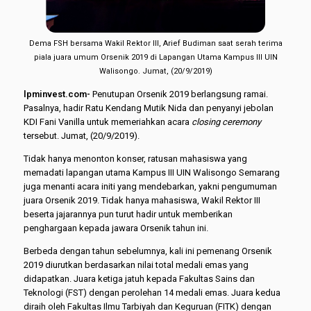
Dema FSH bersama Wakil Rektor III, Arief Budiman saat serah terima
piala juara umum Orsenik 2019 di Lapangan Utama Kampus III UIN
Walisongo. Jumat, (20/9/2019)
l
pminvest.com-
Penutupan Orsenik 2019 berlangsung ramai.
Pasalnya, hadir Ratu Kendang Mutik Nida dan penyanyi jebolan
KDI Fani Vanilla untuk memeriahkan acara
closing ceremony
tersebut. Jumat, (20/9/2019).
Tidak hanya menonton konser, ratusan mahasiswa yang
memadati lapangan utama Kampus III UIN Walisongo Semarang
juga menanti acara initi yang mendebarkan, yakni pengumuman
juara Orsenik 2019. Tidak hanya mahasiswa, Wakil Rektor III
beserta jajarannya pun turut hadir untuk memberikan
penghargaan kepada jawara Orsenik tahun ini.
Berbeda dengan tahun sebelumnya, kali ini pemenang Orsenik
2019 diurutkan berdasarkan nilai total medali emas yang
didapatkan. Juara ketiga jatuh kepada Fakultas Sains dan
Teknologi (FST) dengan perolehan 14 medali emas. Juara kedua
diraih oleh Fakultas Ilmu Tarbiyah dan Keguruan (FITK) dengan