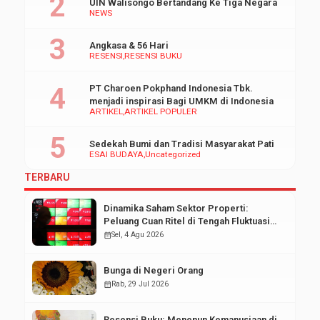
UIN Walisongo Bertandang Ke Tiga Negara
NEWS
Angkasa & 56 Hari
RESENSI
RESENSI BUKU
PT Charoen Pokphand Indonesia Tbk.
menjadi inspirasi Bagi UMKM di Indonesia
ARTIKEL
ARTIKEL POPULER
Sedekah Bumi dan Tradisi Masyarakat Pati
ESAI BUDAYA
Uncategorized
TERBARU
Dinamika Saham Sektor Properti:
Peluang Cuan Ritel di Tengah Fluktuasi
Pasar Modal
calendar_month
Sel, 4 Agu 2026
Bunga di Negeri Orang
calendar_month
Rab, 29 Jul 2026
Resensi Buku: Menenun Kemanusiaan di