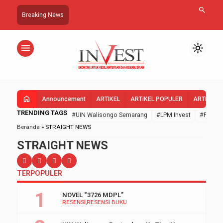
search
Breaking News
menu
light_mode
home
Announcement
ARTIKEL
ARTIKEL POPULER
ARTIKEL 
TRENDING TAGS
#UIN Walisongo Semarang
#LPM Invest
#FEBI U
Beranda
»
STRAIGHT NEWS
STRAIGHT NEWS
TERPOPULER
NOVEL “3726 MDPL”
RESENSI
RESENSI BUKU