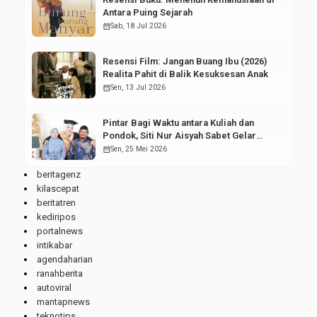
Antara Puing Sejarah
calendar_month
Sab, 18 Jul 2026
Resensi Film: Jangan Buang Ibu (2026)
Realita Pahit di Balik Kesuksesan Anak
calendar_month
Sen, 13 Jul 2026
Pintar Bagi Waktu antara Kuliah dan
Pondok, Siti Nur Aisyah Sabet Gelar
Wisudawan Terbaik
calendar_month
Sen, 25 Mei 2026
beritagenz
kilascepat
beritatren
kediripos
portalnews
intikabar
agendaharian
ranahberita
autoviral
mantapnews
teknotips