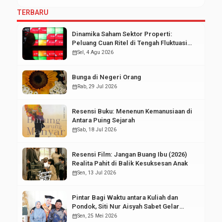
TERBARU
Dinamika Saham Sektor Properti:
Peluang Cuan Ritel di Tengah Fluktuasi
Pasar Modal
calendar_month
Sel, 4 Agu 2026
Bunga di Negeri Orang
calendar_month
Rab, 29 Jul 2026
Resensi Buku: Menenun Kemanusiaan di
Antara Puing Sejarah
calendar_month
Sab, 18 Jul 2026
Resensi Film: Jangan Buang Ibu (2026)
Realita Pahit di Balik Kesuksesan Anak
calendar_month
Sen, 13 Jul 2026
Pintar Bagi Waktu antara Kuliah dan
Pondok, Siti Nur Aisyah Sabet Gelar
Wisudawan Terbaik
calendar_month
Sen, 25 Mei 2026