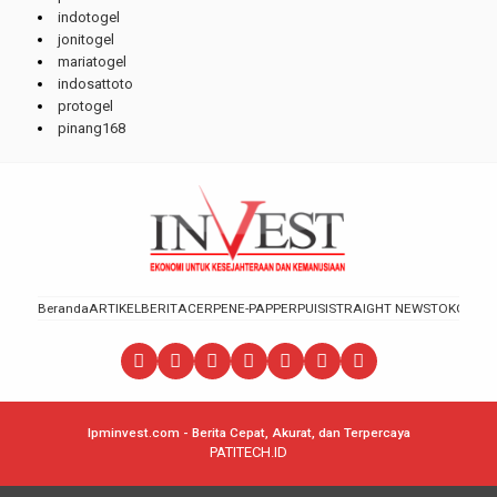
indotogel
jonitogel
mariatogel
indosattoto
protogel
pinang168
Beranda
ARTIKEL
BERITA
CERPEN
E-PAPPER
PUISI
STRAIGHT NEWS
TOKOH
lpminvest.com - Berita Cepat, Akurat, dan Terpercaya
PATITECH.ID