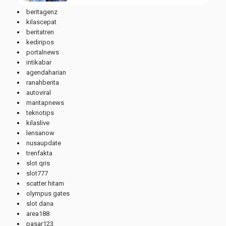
beritagenz
kilascepat
beritatren
kediripos
portalnews
intikabar
agendaharian
ranahberita
autoviral
mantapnews
teknotips
kilaslive
lensanow
nusaupdate
trenfakta
slot qris
slot777
scatter hitam
olympus gates
slot dana
area188
pasar123