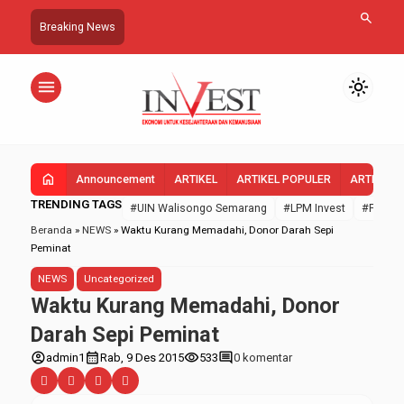
search
Breaking News
menu
light_mode
home
Announcement
ARTIKEL
ARTIKEL POPULER
ARTIKEL 
TRENDING TAGS
#UIN Walisongo Semarang
#LPM Invest
#FEBI U
Beranda
»
NEWS
»
Waktu Kurang Memadahi, Donor Darah Sepi
Peminat
NEWS
Uncategorized
Waktu Kurang Memadahi, Donor
Darah Sepi Peminat
account_circle
calendar_month
visibility
comment
admin1
Rab, 9 Des 2015
533
0 komentar