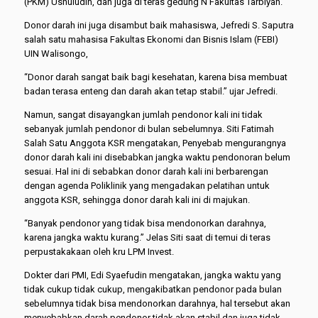
(PKM) Ushuludin, dan juga di teras gedung N Fakultas Tarbiyah.
Donor darah ini juga disambut baik mahasiswa, Jefredi S. Saputra
salah satu mahasisa Fakultas Ekonomi dan Bisnis Islam (FEBI)
UIN Walisongo,
“Donor darah sangat baik bagi kesehatan, karena bisa membuat
badan terasa enteng dan darah akan tetap stabil.” ujar Jefredi.
Namun, sangat disayangkan jumlah pendonor kali ini tidak
sebanyak jumlah pendonor di bulan sebelumnya. Siti Fatimah
Salah Satu Anggota KSR mengatakan, Penyebab mengurangnya
donor darah kali ini disebabkan jangka waktu pendonoran belum
sesuai. Hal ini di sebabkan donor darah kali ini berbarengan
dengan agenda Poliklinik yang mengadakan pelatihan untuk
anggota KSR, sehingga donor darah kali ini di majukan.
“Banyak pendonor yang tidak bisa mendonorkan darahnya,
karena jangka waktu kurang.” Jelas Siti saat di temui di teras
perpustakakaan oleh kru LPM Invest.
Dokter dari PMI, Edi Syaefudin mengatakan, jangka waktu yang
tidak cukup tidak cukup, mengakibatkan pendonor pada bulan
sebelumnya tidak bisa mendonorkan darahnya, hal tersebut akan
menyebabkan darah pendonor tidak akan stabil dan juga tidak