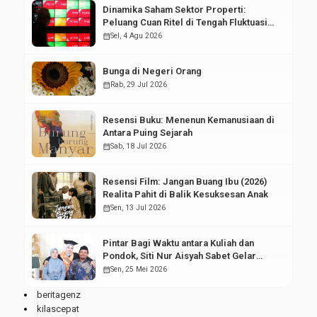
Dinamika Saham Sektor Properti:
Peluang Cuan Ritel di Tengah Fluktuasi
Pasar Modal
calendar_month
Sel, 4 Agu 2026
Bunga di Negeri Orang
calendar_month
Rab, 29 Jul 2026
Resensi Buku: Menenun Kemanusiaan di
Antara Puing Sejarah
calendar_month
Sab, 18 Jul 2026
Resensi Film: Jangan Buang Ibu (2026)
Realita Pahit di Balik Kesuksesan Anak
calendar_month
Sen, 13 Jul 2026
Pintar Bagi Waktu antara Kuliah dan
Pondok, Siti Nur Aisyah Sabet Gelar
Wisudawan Terbaik
calendar_month
Sen, 25 Mei 2026
beritagenz
kilascepat