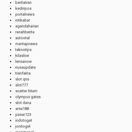
beritatren
kediripos
portalnews
intikabar
agendaharian
ranahberita
autoviral
mantapnews
teknotips
kilaslive
lensanow
nusaupdate
trenfakta
slot qris
slot777
scatter hitam
olympus gates
slot dana
area188
pasar123
indotogel
jonitogel