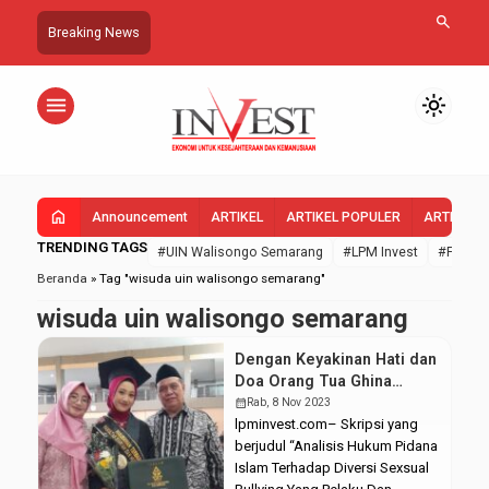
search
Breaking News
menu
light_mode
home
Announcement
ARTIKEL
ARTIKEL POPULER
ARTIKEL 
TRENDING TAGS
#UIN Walisongo Semarang
#LPM Invest
#FEBI U
Beranda
»
Tag "wisuda uin walisongo semarang"
wisuda uin walisongo semarang
Dengan Keyakinan Hati dan
Doa Orang Tua Ghina
Nafsiyah Raih S1 Cumlaude
calendar_month
Rab, 8 Nov 2023
lpminvest.com– Skripsi yang
berjudul “Analisis Hukum Pidana
Islam Terhadap Diversi Sexsual