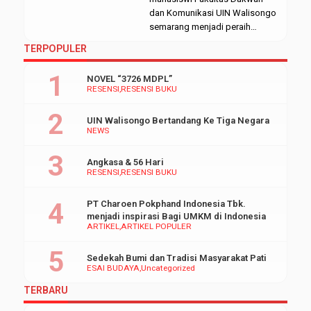
3,91. Ia merupakan angkatan
dan Komunikasi UIN Walisongo
pertama yang lulus
semarang menjadi peraih
menggunakan artikel jurnal.
predikat skripsi terbaik di
TERPOPULER
Penelitiannya berjudul
fakultasnya. Dengan predikat
“Kolonialisasi Gelar Haji Inisiasi
tersebut, ia ingin menunjukkan
NOVEL “3726 MDPL”
Belanda Waspadai Perlawanan
bahwasannya kuliah sambil
RESENSI
RESENSI BUKU
[…]
kerja tidak menjadi penghalang
untuk berprestasi dan lulus
UIN Walisongo Bertandang Ke Tiga Negara
tepat waktu. Rabu, (28/8/2019).
NEWS
“Ada orang yang bilang
mahasiswa yang kerja pasti
Angkasa & 56 Hari
skripsinya susah kelarnya dan
RESENSI
RESENSI BUKU
keteteran tapi itu menurut […]
PT Charoen Pokphand Indonesia Tbk.
menjadi inspirasi Bagi UMKM di Indonesia
ARTIKEL
ARTIKEL POPULER
Sedekah Bumi dan Tradisi Masyarakat Pati
ESAI BUDAYA
Uncategorized
TERBARU