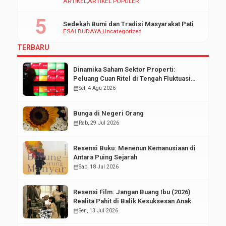
ARTIKEL
ARTIKEL POPULER
Sedekah Bumi dan Tradisi Masyarakat Pati
ESAI BUDAYA
Uncategorized
TERBARU
Dinamika Saham Sektor Properti:
Peluang Cuan Ritel di Tengah Fluktuasi
Pasar Modal
calendar_month
Sel, 4 Agu 2026
Bunga di Negeri Orang
calendar_month
Rab, 29 Jul 2026
Resensi Buku: Menenun Kemanusiaan di
Antara Puing Sejarah
calendar_month
Sab, 18 Jul 2026
Resensi Film: Jangan Buang Ibu (2026)
Realita Pahit di Balik Kesuksesan Anak
calendar_month
Sen, 13 Jul 2026