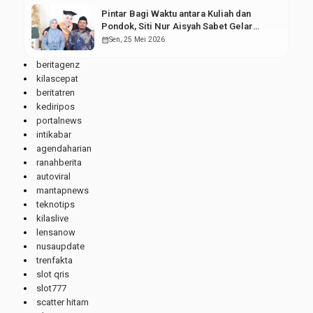
Pintar Bagi Waktu antara Kuliah dan
Pondok, Siti Nur Aisyah Sabet Gelar
Wisudawan Terbaik
calendar_month
Sen, 25 Mei 2026
beritagenz
kilascepat
beritatren
kediripos
portalnews
intikabar
agendaharian
ranahberita
autoviral
mantapnews
teknotips
kilaslive
lensanow
nusaupdate
trenfakta
slot qris
slot777
scatter hitam