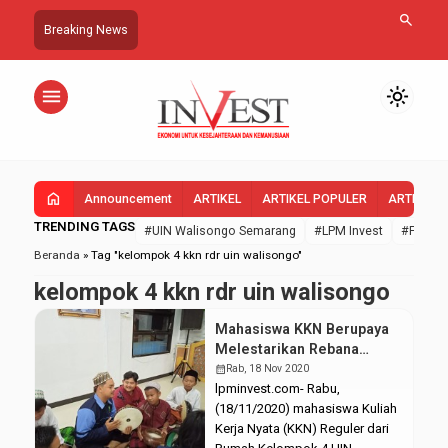
search
Breaking News
menu
light_mode
home
Announcement
ARTIKEL
ARTIKEL POPULER
ARTIKEL 
TRENDING TAGS
#UIN Walisongo Semarang
#LPM Invest
#FEBI U
Beranda
»
Tag "kelompok 4 kkn rdr uin walisongo"
kelompok 4 kkn rdr uin walisongo
Mahasiswa KKN Berupaya
Melestarikan Rebana
sebagai Media Dakwah
calendar_month
Rab, 18 Nov 2020
Cinta Rosul
lpminvest.com- Rabu,
(18/11/2020) mahasiswa Kuliah
Kerja Nyata (KKN) Reguler dari