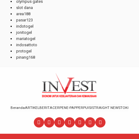
olympus gates
slot dana
area188
pasar123
indotogel
jonitogel
mariatogel
indosattoto
protogel
pinang168
Beranda
ARTIKEL
BERITA
CERPEN
E-PAPPER
PUISI
STRAIGHT NEWS
TOKOH