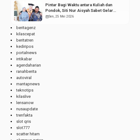
Pintar Bagi Waktu antara Kuliah dan
Pondok, Siti Nur Aisyah Sabet Gelar
Wisudawan Terbaik
calendar_month
Sen, 25 Mei 2026
beritagenz
kilascepat
beritatren
kediripos
portalnews
intikabar
agendaharian
ranahberita
autoviral
mantapnews
teknotips
kilaslive
lensanow
nusaupdate
trenfakta
slot qris
slot777
scatter hitam