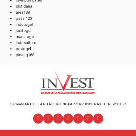
olympus gates
slot dana
area188
pasar123
indotogel
jonitogel
mariatogel
indosattoto
protogel
pinang168
Beranda
ARTIKEL
BERITA
CERPEN
E-PAPPER
PUISI
STRAIGHT NEWS
TOKOH