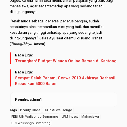
bagus, karena hal ini bisa memberikan pelajaran yang baik bagi
mahasiswa, agar sadar terhadap apa yang sedang terjadi
dilingkungannya.
“Anak muda sebagai generasi penerus bangsa, sudah
sepatutnya bisa memberikan etos yang baik dan memiliki
kesadaran yang tinggi terhadap apa yang sedang terjadi
dilingkungannya.” Jelas Ayu saat ditemui di ruang Transit.
(
Tatang/Maya_
Invest
)
Baca juga:
Terungkap! Budget Wisuda Online Ramah di Kantong
Baca juga:
Sempat Salah Paham, Genwa 2019 Akhirnya Berhasil
Kreasikan 5000 Balon
Penulis
: admin1
Tags
Beauty Class
D3 PBS Walisongo
FEBI UIN Walisongo Semarang
LPM Invest
Mahasiswa
UIN Walisongo Semarang