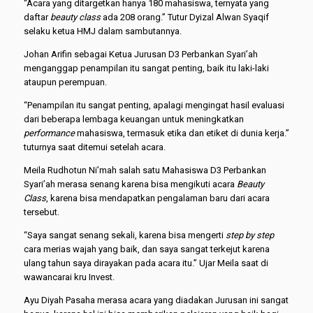
“Acara yang ditargetkan hanya 180 mahasiswa, ternyata yang
daftar
beauty class
ada 208 orang.” Tutur Dyizal Alwan Syaqif
selaku ketua HMJ dalam sambutannya.
Johan Arifin sebagai Ketua Jurusan D3 Perbankan Syari’ah
menganggap penampilan itu sangat penting, baik itu laki-laki
ataupun perempuan.
“Penampilan itu sangat penting, apalagi mengingat hasil evaluasi
dari beberapa lembaga keuangan untuk meningkatkan
performance
mahasiswa, termasuk etika dan etiket di dunia kerja.”
tuturnya saat ditemui setelah acara.
Meila Rudhotun Ni’mah salah satu Mahasiswa D3 Perbankan
Syari’ah merasa senang karena bisa mengikuti acara
Beauty
Class
, karena bisa mendapatkan pengalaman baru dari acara
tersebut.
“Saya sangat senang sekali, karena bisa mengerti
step by step
cara merias wajah yang baik, dan saya sangat terkejut karena
ulang tahun saya dirayakan pada acara itu.” Ujar Meila saat di
wawancarai kru Invest.
Ayu Diyah Pasaha merasa acara yang diadakan Jurusan ini sangat