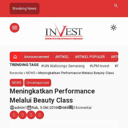
search
Breaking News
menu
light_mode
home
Announcement
ARTIKEL
ARTIKEL POPULER
ARTIKEL 
TRENDING TAGS
#UIN Walisongo Semarang
#LPM Invest
#FEBI U
Beranda
»
NEWS
»
Meningkatkan Performance Melalui Beauty Class
NEWS
Uncategorized
Meningkatkan Performance
Melalui Beauty Class
account_circle
calendar_month
visibility
comment
admin1
Rab, 5 Okt 2016
684
0 komentar