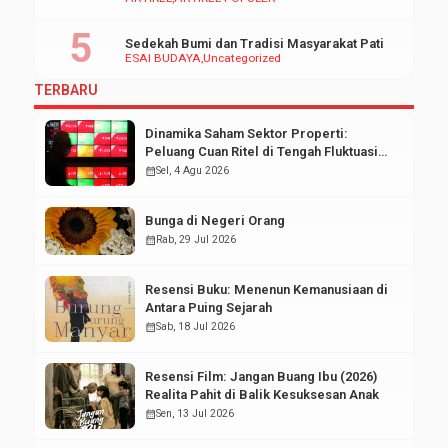
Sedekah Bumi dan Tradisi Masyarakat Pati
ESAI BUDAYA
Uncategorized
TERBARU
Dinamika Saham Sektor Properti:
Peluang Cuan Ritel di Tengah Fluktuasi
Pasar Modal
calendar_month
Sel, 4 Agu 2026
Bunga di Negeri Orang
calendar_month
Rab, 29 Jul 2026
Resensi Buku: Menenun Kemanusiaan di
Antara Puing Sejarah
calendar_month
Sab, 18 Jul 2026
Resensi Film: Jangan Buang Ibu (2026)
Realita Pahit di Balik Kesuksesan Anak
calendar_month
Sen, 13 Jul 2026